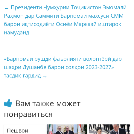
←
Президенти Ҷумҳурии Тоҷикистон Эмомалӣ
Раҳмон дар Саммити Барномаи махсуси СММ
барои иқтисодиёти Осиёи Марказӣ иштирок
намуданд
«Барномаи рушди фаъолияти волонтёрӣ дар
шаҳри Душанбе барои солҳои 2023-2027»
тасдиқ гардид
→
Вам также может
понравиться
Пешвои