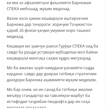
ки яке аз афзалиятҳои фаъолияти Барномаи
СПЕКА мебошад, муҳим медонад.
Вазни хоси ҳамаи кишварҳои иштирокчии
Барнома дар тиҷорати хориҷии Тоҷикистон
қариб 26 фоизи ҳаҷми умумии онро ташкил
медиҳад.
Кишвари мо ҳамчун раиси Гурӯҳи СПЕКА оид ба
савдо ба рушди устувори мубодилаи мол байни
кишварҳои минтақа саҳми худро мегузорад.
Мо ба амалан ҷорӣ намудани расмиёти содда
кардани савдо дар доираи татбиқи стратегияи
дахлдори Барнома аҳаммияти муҳим медиҳем.
Мо бар онем, ки ин санад ба татбиқи амалии
меъёру стандартҳо ва тавсияҳои марбут ба
истифодаи таҷрибаи пешрафта дар ин соҳа
мусоидат хоҳад кард.