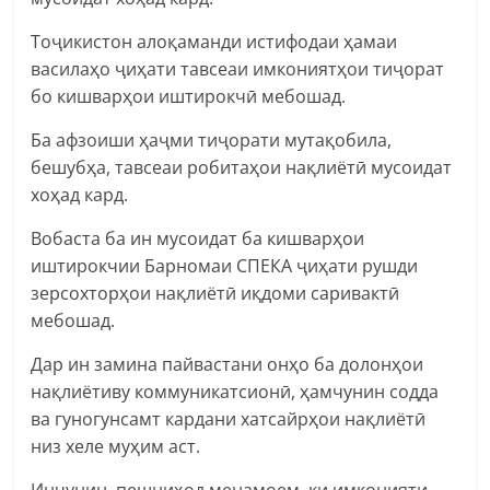
Тоҷикистон алоқаманди истифодаи ҳамаи
василаҳо ҷиҳати тавсеаи имкониятҳои тиҷорат
бо кишварҳои иштирокчӣ мебошад.
Ба афзоиши ҳаҷми тиҷорати мутақобила,
бешубҳа, тавсеаи робитаҳои нақлиётӣ мусоидат
хоҳад кард.
Вобаста ба ин мусоидат ба кишварҳои
иштирокчии Барномаи СПЕКА ҷиҳати рушди
зерсохторҳои нақлиётӣ иқдоми саривактӣ
мебошад.
Дар ин замина пайвастани онҳо ба долонҳои
нақлиётиву коммуникатсионӣ, ҳамчунин содда
ва гуногунсамт кардани хатсайрҳои нақлиётӣ
низ хеле муҳим аст.
Инчунин, пешниҳод менамоем, ки имконияти