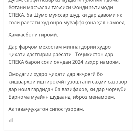
ёфтани масъалаи таъсиси Фонди эътимоди
СПЕКА, ба Шумо муяссар шуд, ки дар давоми як
соли раёсати худ онро муваффақона ҳал намоед.
Ҳамкасбони гиромӣ,
Дар фарҷом мехостам миннатдории худро
ҷиҳати дастгирии раёсати Тоҷикистон дар
СПЕКА барои соли ояндаи 2024 изҳор намоям.
Омодагии худро ҷиҳати дар якҷоягӣ бо
кишварҳои иштирокчӣ гузоштани саҳми сазовор
дар ноил гардидан ба вазифаҳое, ки дар чорчуби
Барнома муайян шудаанд, иброз менамоем.
Аз таваҷҷуҳатон сипосгузорам.