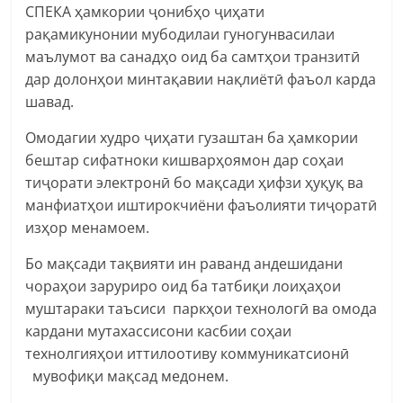
СПЕКА ҳамкории ҷонибҳо ҷиҳати
рақамикунонии мубодилаи гуногунвасилаи
маълумот ва санадҳо оид ба самтҳои транзитӣ
дар долонҳои минтақавии нақлиётӣ фаъол карда
шавад.
Омодагии худро ҷиҳати гузаштан ба ҳамкории
бештар сифатноки кишварҳоямон дар соҳаи
тиҷорати электронӣ бо мақсади ҳифзи ҳуқуқ ва
манфиатҳои иштирокчиёни фаъолияти тиҷоратӣ
изҳор менамоем.
Бо мақсади тақвияти ин раванд андешидани
чораҳои заруриро оид ба татбиқи лоиҳаҳои
муштараки таъсиси паркҳои технологӣ ва омода
кардани мутахассисони касбии соҳаи
технолгияҳои иттилоотиву коммуникатсионӣ
мувофиқи мақсад медонем.