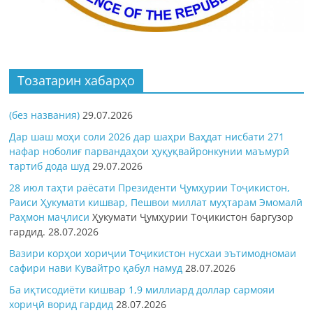
Тозатарин хабарҳо
(без названия)
29.07.2026
Дар шаш моҳи соли 2026 дар шаҳри Ваҳдат нисбати 271
нафар ноболиғ парвандаҳои ҳуқуқвайронкунии маъмурӣ
тартиб дода шуд
29.07.2026
28 июл таҳти раёсати Президенти Ҷумҳурии Тоҷикистон,
Раиси Ҳукумати кишвар, Пешвои миллат муҳтарам Эмомалӣ
Раҳмон
маҷлиси
Ҳукумати Ҷумҳурии Тоҷикистон баргузор
гардид.
28.07.2026
Вазири корҳои хориҷии Тоҷикистон нусхаи эътимодномаи
сафири нави Кувайтро қабул намуд
28.07.2026
Ба иқтисодиёти кишвар 1,9 миллиард доллар сармояи
хориҷӣ ворид гардид
28.07.2026