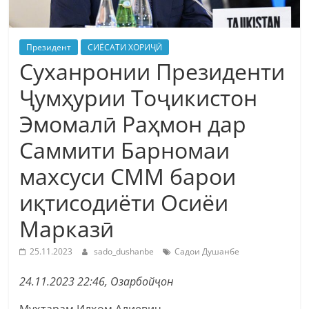
Президент
СИЁСАТИ ХОРИҶӢ
Суханронии Президенти
Ҷумҳурии Тоҷикистон
Эмомалӣ Раҳмон дар
Саммити Барномаи
махсуси СММ барои
иқтисодиёти Осиёи
Марказӣ
25.11.2023
sado_dushanbe
Садои Душанбе
24.11.2023 22:46, Озарбойҷон
Муҳтарам Илҳом Алиевич,