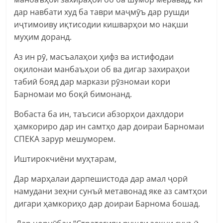
дар навбати худ ба таври маҷмӯъ дар рушди
иҷтимоиву иқтисодии кишварҳои мо нақши
муҳим доранд.
Аз ин рӯ, масъалаҳои ҳифз ва истифодаи
оқилонаи манбаъҳои об ва дигар захираҳои
табиӣ бояд дар маркази рӯзномаи кори
Барномаи мо боқӣ бимонанд.
Вобаста ба ин, таъсиси абзорҳои дахлдори
ҳамкориро дар ин самтҳо дар доираи Барномаи
СПЕКА зарур мешуморем.
Иштирокчиёни муҳтарам,
Дар марҳалаи дарпешистода дар амал ҷорӣ
намудани зеҳни сунъӣ метавонад яке аз самтҳои
дигари ҳамкориҳо дар доираи Барнома бошад.