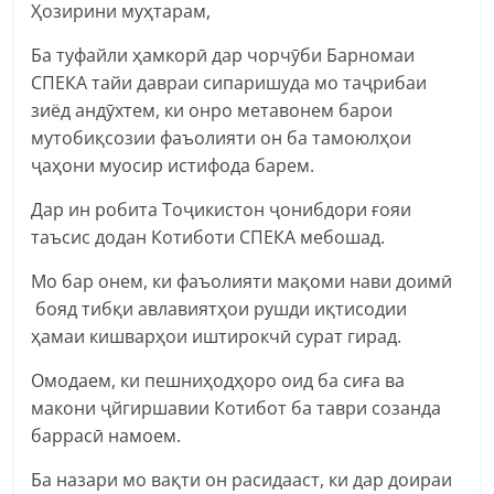
Ҳозирини муҳтарам,
Ба туфайли ҳамкорӣ дар чорчӯби Барномаи
СПЕКА тайи давраи сипаришуда мо таҷрибаи
зиёд андӯхтем, ки онро метавонем барои
мутобиқсозии фаъолияти он ба тамоюлҳои
ҷаҳони муосир истифода барем.
Дар ин робита Тоҷикистон ҷонибдори ғояи
таъсис додан Котиботи СПЕКА мебошад.
Мо бар онем, ки фаъолияти мақоми нави доимӣ
бояд тибқи авлавиятҳои рушди иқтисодии
ҳамаи кишварҳои иштирокчӣ сурат гирад.
Омодаем, ки пешниҳодҳоро оид ба сиға ва
макони ҷйгиршавии Котибот ба таври созанда
баррасӣ намоем.
Ба назари мо вақти он расидааст, ки дар доираи