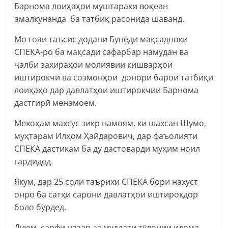
Барнома лоиҳаҳои муштараки воқеан
амалкунанда ба татбиқ расонида шаванд.
Мо ғояи таъсис додани Бунёди мақсадноки
СПЕКА-ро ба мақсади сафарбар намудан ва
ҷалби захираҳои молиявии кишварҳои
иштирокчӣ ва созмонҳои донорӣ барои татбиқи
лоиҳаҳо дар давлатҳои иштирокчии Барнома
дастгирӣ менамоем.
Мехоҳам махсус зикр намоям, ки шахсан Шумо,
муҳтарам Илҳом Ҳайдарович, дар фаъолияти
СПЕКА дастикам ба ду дастоварди муҳим ноил
гардидед.
Якум, дар 25 соли таърихи СПЕКА бори нахуст
онро ба сатҳи сарони давлатҳои иштирокдор
боло бурдед.
Дуюм, сарфи назар аз муддати тӯлонии идома