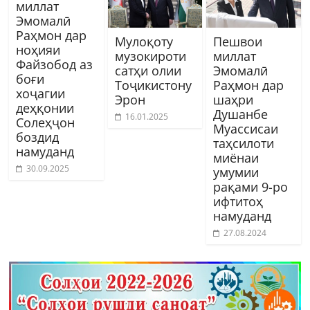
миллат
Эмомалӣ
Раҳмон дар
Мулоқоту
Пешвои
ноҳияи
музокироти
миллат
Файзобод аз
сатҳи олии
Эмомалӣ
боғи
Тоҷикистону
Раҳмон дар
хоҷагии
Эрон
шаҳри
деҳқонии
Душанбе
16.01.2025
Солеҳҷон
Муассисаи
боздид
таҳсилоти
намуданд
миёнаи
30.09.2025
умумии
рақами 9-ро
ифтитоҳ
намуданд
27.08.2024