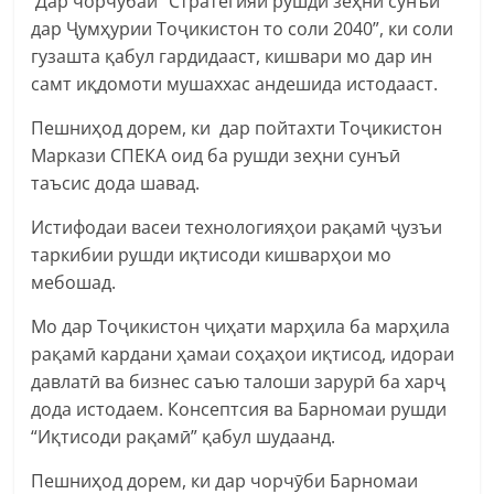
Дар чорчӯбаи “Стратегияи рушди зеҳни сунъӣ
дар Ҷумҳурии Тоҷикистон то соли 2040”, ки соли
гузашта қабул гардидааст, кишвари мо дар ин
самт иқдомоти мушаххас андешида истодааст.
Пешниҳод дорем, ки дар пойтахти Тоҷикистон
Маркази СПЕКА оид ба рушди зеҳни сунъӣ
таъсис дода шавад.
Истифодаи васеи технологияҳои рақамӣ ҷузъи
таркибии рушди иқтисоди кишварҳои мо
мебошад.
Мо дар Тоҷикистон ҷиҳати марҳила ба марҳила
рақамӣ кардани ҳамаи соҳаҳои иқтисод, идораи
давлатӣ ва бизнес саъю талоши зарурӣ ба харҷ
дода истодаем. Консептсия ва Барномаи рушди
“Иқтисоди рақамӣ” қабул шудаанд.
Пешниҳод дорем, ки дар чорчӯби Барномаи