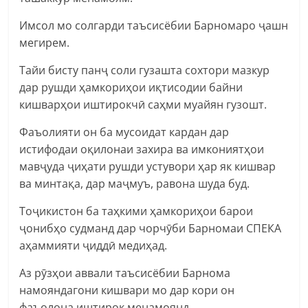
Имсол мо солгарди таъсисёбии Барномаро ҷашн
мегирем.
Тайи бисту панҷ соли гузашта сохтори мазкур
дар рушди ҳамкориҳои иқтисодии байни
кишварҳои иштирокчӣ саҳми муайян гузошт.
Фаъолияти он ба мусоидат кардан дар
истифодаи оқилонаи захира ва имкониятҳои
мавҷуда ҷиҳати рушди устувори ҳар як кишвар
ва минтақа, дар маҷмуъ, равона шуда буд.
Тоҷикистон ба таҳкими ҳамкориҳои барои
ҷонибҳо судманд дар чорчӯби Барномаи СПЕКА
аҳаммияти ҷиддӣ медиҳад.
Аз рӯзҳои аввали таъсисёбии Барнома
намояндагони кишвари мо дар кори он
фаъолона иштирок менамоянд.