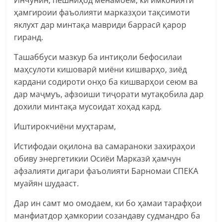
ҳамгироии фаъолияти марказҳои тақсимоти
яклухт дар минтақа мавриди баррасӣ қарор
гиранд.
Ташаббуси мазкур ба интиқоли бефосилаи
маҳсулоти кишоварӣ миёни кишварҳо, зиёд
кардани содироти онҳо ба кишварҳои сеюм ва
дар маҷмуъ, афзоиши тиҷорати мутақобила дар
дохили минтақа мусоидат хоҳад кард.
Иштирокчиёни муҳтарам,
Истифодаи оқилона ва самараноки захираҳои
обиву энергетикии Осиёи Марказӣ ҳамчун
афзалияти дигари фаъолияти Барномаи СПЕКА
муайян шудааст.
Дар ин самт мо омодаем, ки бо ҳамаи тарафҳои
манфиатдор ҳамкории созандаву судмандро ба