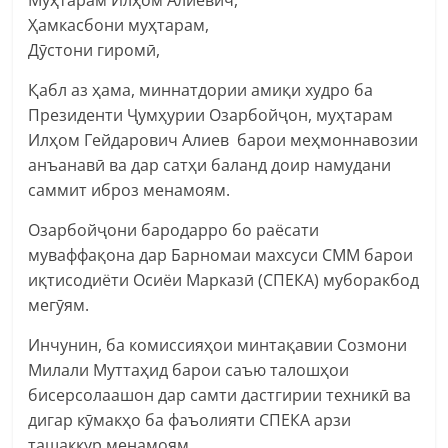
Ҳамкасбони муҳтарам,
Дӯстони гиромӣ,
Қабл аз ҳама, миннатдории амиқи худро ба
Президенти Ҷумҳурии Озарбойҷон, муҳтарам
Илҳом Гейдарович Алиев барои меҳмоннавозии
анъанавӣ ва дар сатҳи баланд доир намудани
саммит иброз менамоям.
Озарбойҷони бародарро бо раёсати
муваффақона дар Барномаи махсуси СММ барои
иқтисодиёти Осиёи Марказӣ (СПЕКА) муборакбод
мегӯям.
Инчунин, ба комиссияҳои минтақавии Созмони
Милали Муттаҳид барои саъю талошҳои
бисерсолаашон дар самти дастгирии техникӣ ва
дигар кӯмакҳо ба фаъолияти СПЕКА арзи
ташаккур менамоям.