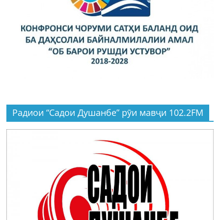
Радиои “Садои Душанбе” рӯи мавҷи 102.2FM