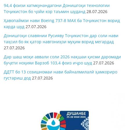
94,4 фоизи хатмкунандагони Донишгоҳи технологии
Тоҷикистон бо ҷойи кор таъмин шуданд
28.07.2026
Ҳавопаймои нави Boeing 737-8 MAX ба Тоҷикистон ворид
карда шуд
27.07.2026
Донишгоҳи славянии Русияву Тоҷикистон дар соли нави
таҳсил бо як қатор навгониҳои муҳим ворид мегардад
27.07.2026
Дар шаш моҳи аввали соли 2026 нақшаи қисми даромади
буҷети ноҳияи Варзоб 103,4 фоиз иҷро шуд
27.07.2026
ДДТТ бо 13 созишномаи нави байналмилалӣ ҳамкориро
густариш дод
27.07.2026