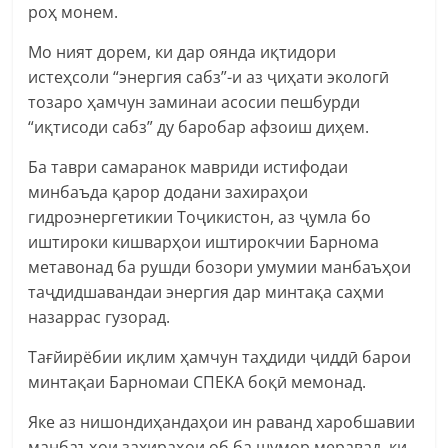
роҳ монем.
Мо ният дорем, ки дар оянда иқтидори
истеҳсоли “энергия сабз”-и аз ҷиҳати экологӣ
тозаро ҳамчун заминаи асосии пешбурди
“иқтисоди сабз” ду баробар афзоиш диҳем.
Ба таври самаранок мавриди истифодаи
минбаъда қарор додани захираҳои
гидроэнергетикии Тоҷикистон, аз ҷумла бо
иштироки кишварҳои иштирокчии Барнома
метавонад ба рушди бозори умумии манбаъҳои
таҷдидшавандаи энергия дар минтақа саҳми
назаррас гузорад.
Тағйирёбии иқлим ҳамчун таҳдиди ҷиддӣ барои
минтақаи Барномаи СПЕКА боқӣ мемонад.
Яке аз нишондиҳандаҳои ин раванд харобшавии
манбаъҳои захираҳои об ба шумор меравад, ки