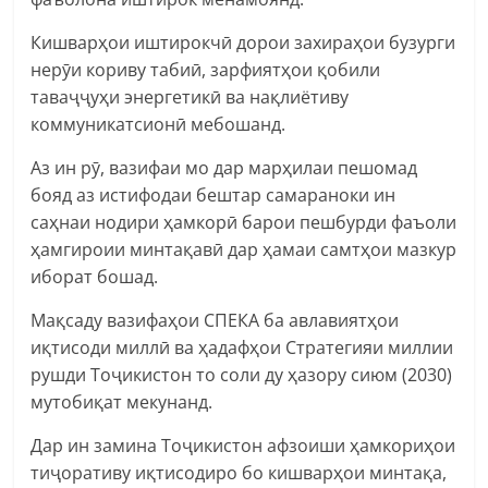
Кишварҳои иштирокчӣ дорои захираҳои бузурги
нерӯи кориву табиӣ, зарфиятҳои қобили
таваҷҷуҳи энергетикӣ ва нақлиётиву
коммуникатсионӣ мебошанд.
Аз ин рӯ, вазифаи мо дар марҳилаи пешомад
бояд аз истифодаи бештар самараноки ин
саҳнаи нодири ҳамкорӣ барои пешбурди фаъоли
ҳамгироии минтақавӣ дар ҳамаи самтҳои мазкур
иборат бошад.
Мақсаду вазифаҳои СПЕКА ба авлавиятҳои
иқтисоди миллӣ ва ҳадафҳои Стратегияи миллии
рушди Тоҷикистон то соли ду ҳазору сиюм (2030)
мутобиқат мекунанд.
Дар ин замина Тоҷикистон афзоиши ҳамкориҳои
тиҷоративу иқтисодиро бо кишварҳои минтақа,