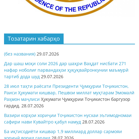
Тозатарин хабарҳо
(без названия)
29.07.2026
Дар шаш моҳи соли 2026 дар шаҳри Ваҳдат нисбати 271
нафар ноболиғ парвандаҳои ҳуқуқвайронкунии маъмурӣ
тартиб дода шуд
29.07.2026
28 июл таҳти раёсати Президенти Ҷумҳурии Тоҷикистон,
Раиси Ҳукумати кишвар, Пешвои миллат муҳтарам Эмомалӣ
Раҳмон
маҷлиси
Ҳукумати Ҷумҳурии Тоҷикистон баргузор
гардид.
28.07.2026
Вазири корҳои хориҷии Тоҷикистон нусхаи эътимодномаи
сафири нави Кувайтро қабул намуд
28.07.2026
Ба иқтисодиёти кишвар 1,9 миллиард доллар сармояи
хориҷӣ ворид гардид
28.07.2026