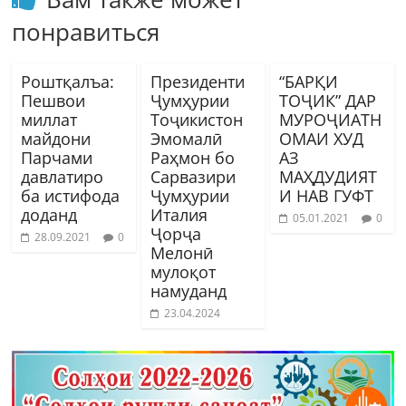
понравиться
Роштқалъа:
Президенти
“БАРҚИ
Пешвои
Ҷумҳурии
ТОҶИК” ДАР
миллат
Тоҷикистон
МУРОҶИАТН
майдони
Эмомалӣ
ОМАИ ХУД
Парчами
Раҳмон бо
АЗ
давлатиро
Сарвазири
МАҲДУДИЯТ
ба истифода
Ҷумҳурии
И НАВ ГУФТ
доданд
Италия
05.01.2021
0
Ҷорҷа
28.09.2021
0
Мелонӣ
мулоқот
намуданд
23.04.2024