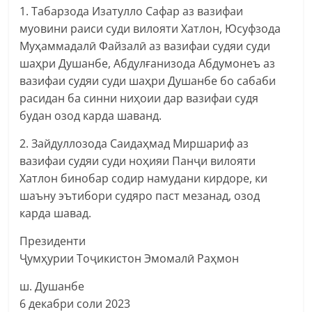
1. Табарзода Изатулло Сафар аз вазифаи
муовини раиси суди вилояти Хатлон, Юсуфзода
Муҳаммадалӣ Файзалӣ аз вазифаи судяи суди
шаҳри Душанбе, Абдулғанизода Абдумонеъ аз
вазифаи судяи суди шаҳри Душанбе бо сабаби
расидан ба синни ниҳоии дар вазифаи судя
будан озод карда шаванд.
2. Зайдуллозода Саидаҳмад Миршариф аз
вазифаи судяи суди ноҳияи Панҷи вилояти
Хатлон бинобар содир намудани кирдоре, ки
шаъну эътибори судяро паст мезанад, озод
карда шавад.
Президенти
Ҷумҳурии Тоҷикистон Эмомалӣ Раҳмон
ш. Душанбе
6 декабри соли 2023