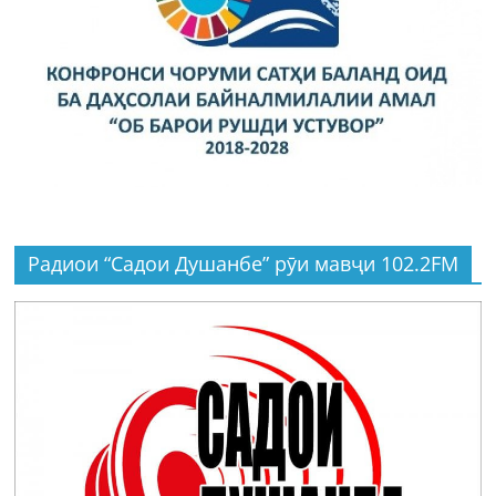
Радиои “Садои Душанбе” рӯи мавҷи 102.2FM