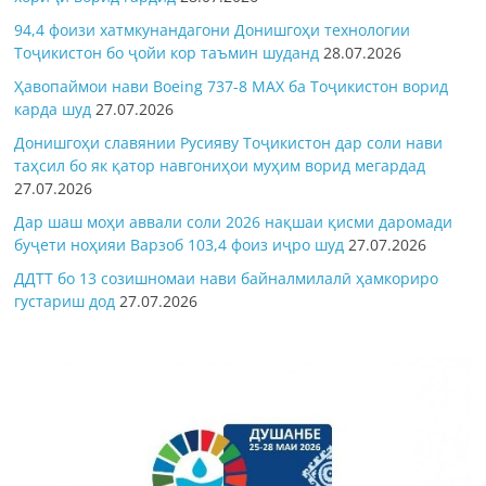
94,4 фоизи хатмкунандагони Донишгоҳи технологии
Тоҷикистон бо ҷойи кор таъмин шуданд
28.07.2026
Ҳавопаймои нави Boeing 737-8 MAX ба Тоҷикистон ворид
карда шуд
27.07.2026
Донишгоҳи славянии Русияву Тоҷикистон дар соли нави
таҳсил бо як қатор навгониҳои муҳим ворид мегардад
27.07.2026
Дар шаш моҳи аввали соли 2026 нақшаи қисми даромади
буҷети ноҳияи Варзоб 103,4 фоиз иҷро шуд
27.07.2026
ДДТТ бо 13 созишномаи нави байналмилалӣ ҳамкориро
густариш дод
27.07.2026