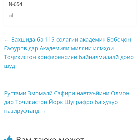
№654
←
Бахшида ба 115-солагии академик Бобоҷон
Ғафуров дар Академияи миллии илмҳои
Тоҷикистон конференсияи байналмилалӣ доир
шуд
Рустами Эмомалӣ Сафири навтаъйини Олмон
дар Тоҷикистон Йорк Шуграфро ба ҳузур
пазируфтанд
→
Вам также может