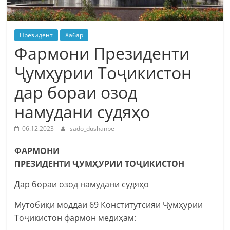
Президент
Хабар
Фармони Президенти
Ҷумҳурии Тоҷикистон
дар бораи озод
намудани судяҳо
06.12.2023
sado_dushanbe
ФАРМОНИ
ПРЕЗИДЕНТИ ҶУМҲУРИИ ТОҶИКИСТОН
Дар бораи озод намудани судяҳо
Мутобиқи моддаи 69 Конститутсияи Ҷумҳурии
Тоҷикистон фармон медиҳам: