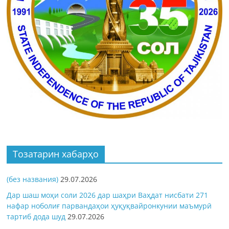
Тозатарин хабарҳо
(без названия)
29.07.2026
Дар шаш моҳи соли 2026 дар шаҳри Ваҳдат нисбати 271
нафар ноболиғ парвандаҳои ҳуқуқвайронкунии маъмурӣ
тартиб дода шуд
29.07.2026