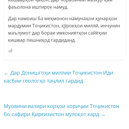
фаъолона иштирок намуд.
Дар намоиш ба меҳмонон намунаҳои ҳунарҳои
мардумии Тоҷикистон, ҳӯрокҳои миллӣ, инчунин
маълумот дар бораи имкониятҳои сайёҳии
кишвар пешниҳод гардиданд.
←
Дар Донишгоҳи миллии Тоҷикистон Иди
касбии геологҳо таҷлил гардид
Муовини вазири корҳои хориҷии Тоҷикистон
бо сафири Қирғизистон мулоқот кард
→