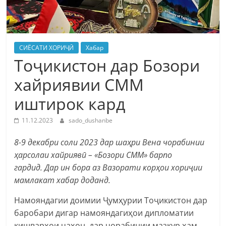
СИЁСАТИ ХОРИҶӢ
Хабар
Тоҷикистон дар Бозори
хайриявии СММ
иштирок кард
11.12.2023
sado_dushanbe
8-9 декабри соли 2023 дар шаҳри Вена чорабинии
ҳарсолаи хайриявӣ – «Бозори СММ» барпо
гардид. Дар ин бора аз Вазорати корҳои хориҷии
мамлакат хабар доданд.
Намояндагии доимии Ҷумҳурии Тоҷикистон дар
баробари дигар намояндагиҳои дипломатии
кишварҳои ҷаҳон, дар чорабинии мазкур ҳам