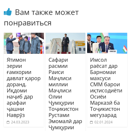
Вам также может
понравиться
Ятимон
Сафари
Имсол
зерии
расмии
раёсат дар
ғамхории
Раиси
Барномаи
давлат қарор
Маҷлиси
махсуси
доранд.
миллии
СММ барои
Иқдоми
Маҷлиси
иқтисодиёти
наҷиб дар
Олии
Осиёи
арафаи
Ҷумҳурии
Марказӣ ба
ҷашни
Тоҷикистон
Тоҷикистон
Наврӯз
Рустами
мегузарад
Эмомалӣ дар
24.03.2023
02.01.2024
Ҷумҳурии