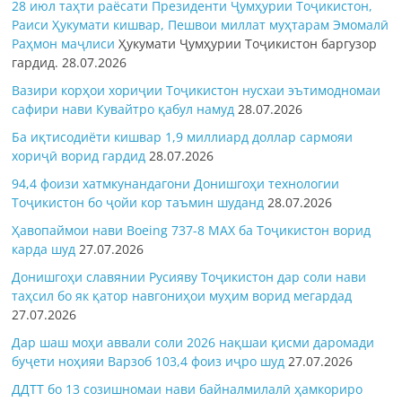
28 июл таҳти раёсати Президенти Ҷумҳурии Тоҷикистон,
Раиси Ҳукумати кишвар, Пешвои миллат муҳтарам Эмомалӣ
Раҳмон
маҷлиси
Ҳукумати Ҷумҳурии Тоҷикистон баргузор
гардид.
28.07.2026
Вазири корҳои хориҷии Тоҷикистон нусхаи эътимодномаи
сафири нави Кувайтро қабул намуд
28.07.2026
Ба иқтисодиёти кишвар 1,9 миллиард доллар сармояи
хориҷӣ ворид гардид
28.07.2026
94,4 фоизи хатмкунандагони Донишгоҳи технологии
Тоҷикистон бо ҷойи кор таъмин шуданд
28.07.2026
Ҳавопаймои нави Boeing 737-8 MAX ба Тоҷикистон ворид
карда шуд
27.07.2026
Донишгоҳи славянии Русияву Тоҷикистон дар соли нави
таҳсил бо як қатор навгониҳои муҳим ворид мегардад
27.07.2026
Дар шаш моҳи аввали соли 2026 нақшаи қисми даромади
буҷети ноҳияи Варзоб 103,4 фоиз иҷро шуд
27.07.2026
ДДТТ бо 13 созишномаи нави байналмилалӣ ҳамкориро