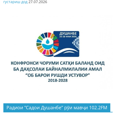
густариш дод
27.07.2026
Радиои “Садои Душанбе” рӯи мавҷи 102.2FM