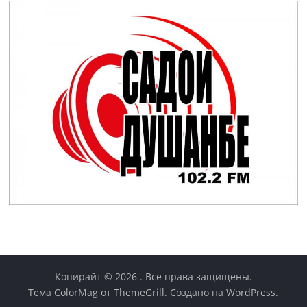
Копирайт © 2026
. Все права защищены.
Тема
ColorMag
от ThemeGrill. Создано на
WordPress
.