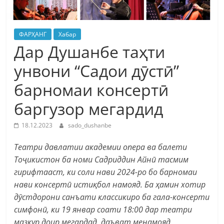
ФАРҲАНГ
Хабар
Дар Душанбе таҳти
унвони “Садои дӯстӣ”
барномаи консертӣ
баргузор мегардид
18.12.2023
sado_dushanbe
Театри давлатии академии опера ва балети
Тоҷикистон ба номи Садриддин Айнӣ тасмим
гирифтааст, ки соли нави 2024-ро бо барномаи
нави консертӣ истиқбол намояд. Ба ҳамин хотир
дӯстдорони санъати классикиро ба гала-консерти
симфонӣ, ки 19 январ соати 18:00 дар театри
мазкур доир мегардад, даъват менамояд.