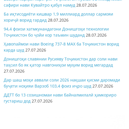
сафири нави Кувайтро қабул намуд
28.07.2026
Ба иқтисодиёти кишвар 1,9 миллиард доллар сармояи
хориҷӣ ворид гардид
28.07.2026
94,4 фоизи хатмкунандагони Донишгоҳи технологии
Тоҷикистон бо ҷойи кор таъмин шуданд
28.07.2026
Ҳавопаймои нави Boeing 737-8 MAX ба Тоҷикистон ворид
карда шуд
27.07.2026
Донишгоҳи славянии Русияву Тоҷикистон дар соли нави
таҳсил бо як қатор навгониҳои муҳим ворид мегардад
27.07.2026
Дар шаш моҳи аввали соли 2026 нақшаи қисми даромади
буҷети ноҳияи Варзоб 103,4 фоиз иҷро шуд
27.07.2026
ДДТТ бо 13 созишномаи нави байналмилалӣ ҳамкориро
густариш дод
27.07.2026