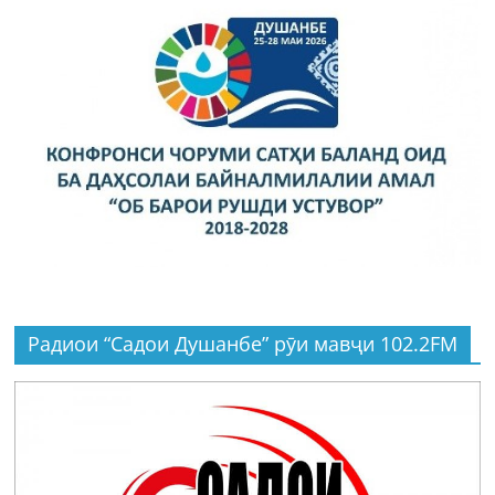
Радиои “Садои Душанбе” рӯи мавҷи 102.2FM