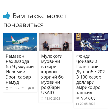
Вам также может
понравиться
Рамазон
Мулоқоти
Фонди
Раҳимзода
муовини
ҷоизавии
ба Ҷумҳурии
вазири
Гран прии
Исломии
корҳои
Душанбе-202
Эрон сафар
хориҷӣ бо
3 100 ҳазор
намуд
муовини
доллари
роҳбари
амрикоиро
31.05.2021
0
USAID
ташкил
медиҳад
18.02.2023
29.05.2023