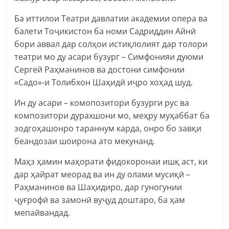
Ба иттилои Театри давлатии академии опера ва
балети Тоҷикистон ба номи Садриддин Айнӣ
бори аввал дар солҳои истиқлолият дар толори
театри мо ду асари бузург – Симфонияи дуюми
Сергей Раҳманинов ва достони симфонии
«Садо»-и Толибхон Шаҳидӣ иҷро хоҳад шуд.
Ин
ду асари – комопозитори бузурги рус ва
композитори дурахшони мо, меҳру муҳаббат ба
зодгоҳашонро тараннум карда, онро бо завқи
беандозаи шоирона ато мекунанд.
Маҳз ҳамин маҳорати фидокоронаи ишқ аст, ки
дар ҳайрат меорад ва ин ду олами мусиқӣ –
Раҳманинов ва Шаҳидиро, дар гуногунии
ҷуғрофӣ ва замонӣ вуҷуд доштаро, ба ҳам
мепайвандад.