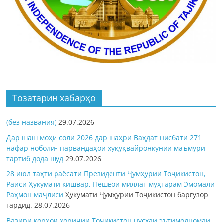
Тозатарин хабарҳо
(без названия)
29.07.2026
Дар шаш моҳи соли 2026 дар шаҳри Ваҳдат нисбати 271
нафар ноболиғ парвандаҳои ҳуқуқвайронкунии маъмурӣ
тартиб дода шуд
29.07.2026
28 июл таҳти раёсати Президенти Ҷумҳурии Тоҷикистон,
Раиси Ҳукумати кишвар, Пешвои миллат муҳтарам Эмомалӣ
Раҳмон
маҷлиси
Ҳукумати Ҷумҳурии Тоҷикистон баргузор
гардид.
28.07.2026
Вазири корҳои хориҷии Тоҷикистон нусхаи эътимодномаи