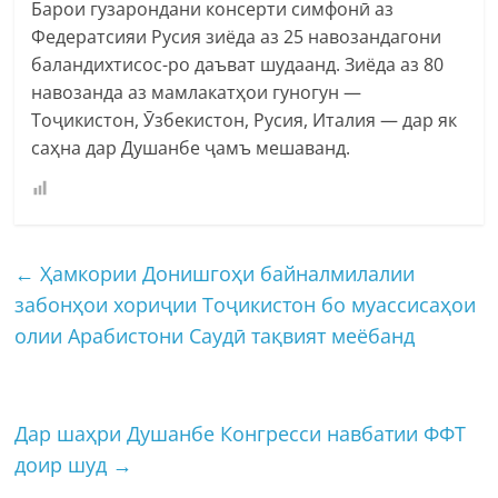
Барои гузарондани консерти симфонӣ аз
Федератсияи Русия зиёда аз 25 навозандагони
баландихтисос-ро даъват шудаанд. Зиёда аз 80
навозанда аз мамлакатҳои гуногун —
Тоҷикистон, Ӯзбекистон, Русия, Италия — дар як
саҳна дар Душанбе ҷамъ мешаванд.
←
Ҳамкории Донишгоҳи байналмилалии
забонҳои хориҷии Тоҷикистон бо муассисаҳои
олии Арабистони Саудӣ тақвият меёбанд
Дар шаҳри Душанбе Конгресси навбатии ФФТ
доир шуд
→