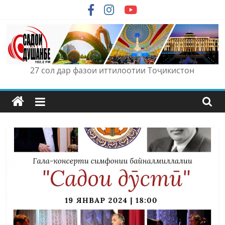
Skip
to
content
27 сол дар фазои иттилоотии Тоҷикистон