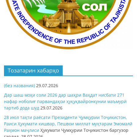
Тозатарин хабарҳо
(без названия)
29.07.2026
Дар шаш моҳи соли 2026 дар шаҳри Ваҳдат нисбати 271
нафар ноболиғ парвандаҳои ҳуқуқвайронкунии маъмурӣ
тартиб дода шуд
29.07.2026
28 июл таҳти раёсати Президенти Ҷумҳурии Тоҷикистон,
Раиси Ҳукумати кишвар, Пешвои миллат муҳтарам Эмомалӣ
Раҳмон
маҷлиси
Ҳукумати Ҷумҳурии Тоҷикистон баргузор
гардид.
28.07.2026