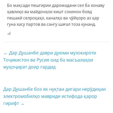
Бо мақсади пешгирии даромадани сел ба хонаву
ҳавлиҳо ва майдонҳои кишт сокинон бояд
пешакӣ селроҳаҳо, каналҳо ва ҷӯйҳоро аз ҳар
гуна хасу партов ва сангу шағал тоза кунанд.
←
Дар Душанбе даври дуюми музокироти
Тоҷикистон ва Русия оид ба масъалаҳои
муҳоҷират доир гардид
Дар Душанбе боз як нуқтаи дигари нерӯдиҳии
электромобилҳо мавриди истифода қарор
гирифт
→