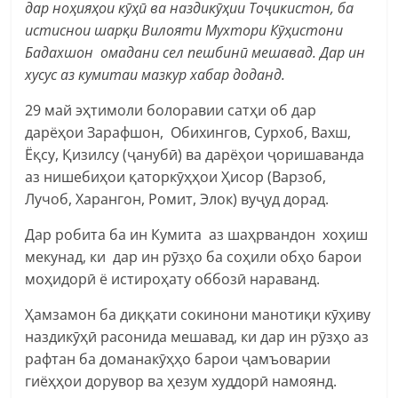
дар ноҳияҳои кӯҳӣ ва наздикӯҳии Тоҷикистон, ба
истиснои шарқи Вилояти Мухтори Кӯҳистони
Бадахшон омадани сел пешбинӣ мешавад. Дар ин
хусус аз кумитаи мазкур хабар доданд.
29 май эҳтимоли болоравии сатҳи об дар
дарёҳои Зарафшон, Обихингов, Сурхоб, Вахш,
Ёқсу, Қизилсу (ҷанубӣ) ва дарёҳои ҷоришаванда
аз нишебиҳои қаторкӯҳҳои Ҳисор (Варзоб,
Лучоб, Харангон, Ромит, Элок) вуҷуд дорад.
Дар робита ба ин Кумита аз шаҳрвандон хоҳиш
мекунад, ки дар ин рӯзҳо ба соҳили обҳо барои
моҳидорӣ ё истироҳату оббозӣ нараванд.
Ҳамзамон ба диққати сокинони манотиқи кӯҳиву
наздикӯҳӣ расонида мешавад, ки дар ин рӯзҳо аз
рафтан ба доманакӯҳҳо барои ҷамъоварии
гиёҳҳои дорувор ва ҳезум худдорӣ намоянд.