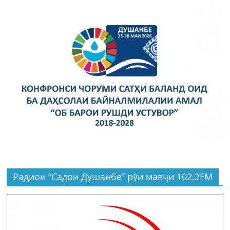
Радиои “Садои Душанбе” рӯи мавҷи 102.2FM