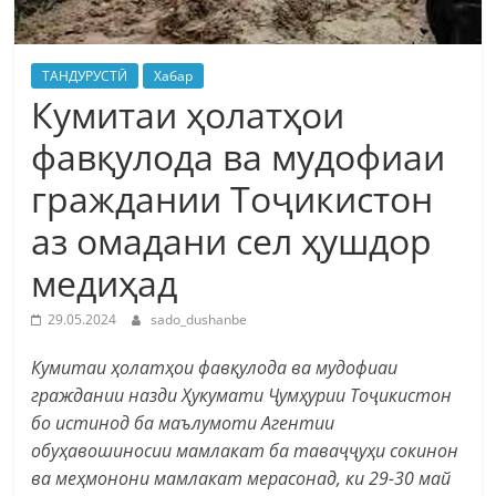
ТАНДУРУСТӢ
Хабар
Кумитаи ҳолатҳои
фавқулода ва мудофиаи
граждании Тоҷикистон
аз омадани сел ҳушдор
медиҳад
29.05.2024
sado_dushanbe
Кумитаи ҳолатҳои фавқулода ва мудофиаи
граждании назди Ҳукумати Ҷумҳурии Тоҷикистон
бо истинод ба маълумоти Агентии
обуҳавошиносии мамлакат ба таваҷҷуҳи сокинон
ва меҳмонони мамлакат мерасонад, ки 29-30 май