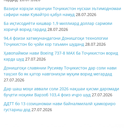
Вазири корҳои хориҷии Тоҷикистон нусхаи эътимодномаи
сафири нави Кувайтро қабул намуд
28.07.2026
Ба иқтисодиёти кишвар 1,9 миллиард доллар сармояи
хориҷӣ ворид гардид
28.07.2026
94,4 фоизи хатмкунандагони Донишгоҳи технологии
Тоҷикистон бо ҷойи кор таъмин шуданд
28.07.2026
Ҳавопаймои нави Boeing 737-8 MAX ба Тоҷикистон ворид
карда шуд
27.07.2026
Донишгоҳи славянии Русияву Тоҷикистон дар соли нави
таҳсил бо як қатор навгониҳои муҳим ворид мегардад
27.07.2026
Дар шаш моҳи аввали соли 2026 нақшаи қисми даромади
буҷети ноҳияи Варзоб 103,4 фоиз иҷро шуд
27.07.2026
ДДТТ бо 13 созишномаи нави байналмилалӣ ҳамкориро
густариш дод
27.07.2026