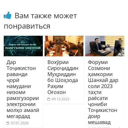
Вам также может
понравиться
Дар
Вохӯрии
Форуми
Тоҷикистон
Сироҷиддин
Созмони
раванди
Муҳриддин
ҳамкории
ҷорӣ
бо Шоҳзода
Шанхай дар
намудани
Раҳим
соли 2023
низоми
Оғохон
таҳти
рамзгузории
раёсати
09.12.2022
электронии
ҷониби
молҳо амалӣ
Тоҷикистон
мегардад
доир
мешавад
07.01.2026