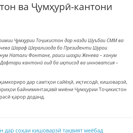
тон ва Ҷумҳурӣ-кантони
доимии Ҷумҳурии Тоҷикистон дар назди Шуъбаи СММ ва
нева Шараф Шерализода бо Президенти Шурои
онум Натали Фонтане, раиси шаҳри Женева – хонум
 Дафтари кантонӣ оид ба иқтисод ва инноватсия –
ҳамкориро дар самтҳои сайёҳӣ, иқтисодӣ, кишоварзӣ,
кориҳои байниминтақавӣ миёни Ҷумҳурии Тоҷикистон
расӣ қарор доданд.
 дар соҳаи кишоварзӣ тақвият меёбад