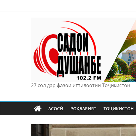
Skip
to
content
27 сол дар фазои иттилоотии Тоҷикистон
АСОСӢ
РОҲБАРИЯТ
ТОҶИКИСТОН