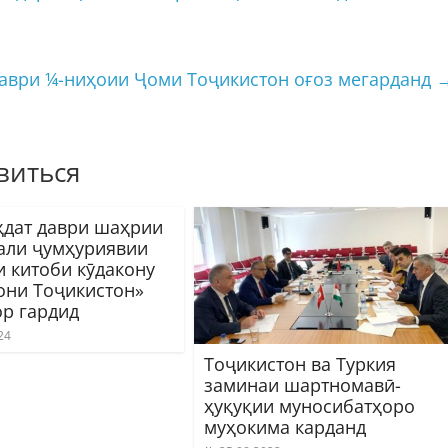
аври ¼-ниҳоии Ҷоми Тоҷикистон оғоз мегарданд
виться
ҳдат даври шаҳрии
али ҷумҳуриявии
и китоби кӯдакону
они Тоҷикистон»
ор гардид
24
Тоҷикистон ва Туркия
заминаи шартномавӣ-
ҳуқуқии муносибатҳоро
муҳокима карданд