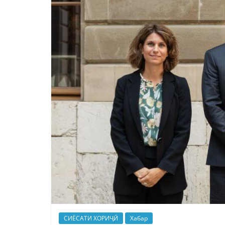
СИЁСАТИ ХОРИҶӢ
Хабар