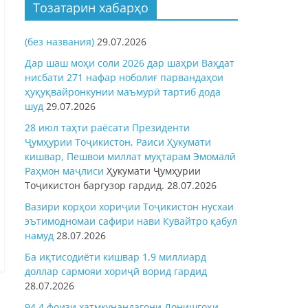
Тозатарин хабарҳо
(без названия)
29.07.2026
Дар шаш моҳи соли 2026 дар шаҳри Ваҳдат
нисбати 271 нафар ноболиғ парвандаҳои
ҳуқуқвайронкунии маъмурӣ тартиб дода
шуд
29.07.2026
28 июл таҳти раёсати Президенти
Ҷумҳурии Тоҷикистон, Раиси Ҳукумати
кишвар, Пешвои миллат муҳтарам Эмомалӣ
Раҳмон
маҷлиси
Ҳукумати Ҷумҳурии
Тоҷикистон баргузор гардид.
28.07.2026
Вазири корҳои хориҷии Тоҷикистон нусхаи
эътимодномаи сафири нави Кувайтро қабул
намуд
28.07.2026
Ба иқтисодиёти кишвар 1,9 миллиард
доллар сармояи хориҷӣ ворид гардид
28.07.2026
94,4 фоизи хатмкунандагони Донишгоҳи