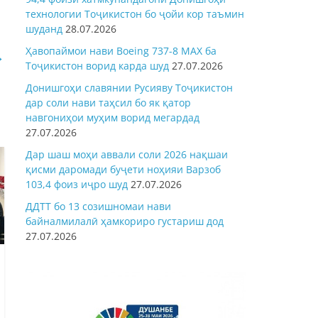
технологии Тоҷикистон бо ҷойи кор таъмин
шуданд
28.07.2026
Ҳавопаймои нави Boeing 737-8 MAX ба
→
Тоҷикистон ворид карда шуд
27.07.2026
Донишгоҳи славянии Русияву Тоҷикистон
дар соли нави таҳсил бо як қатор
навгониҳои муҳим ворид мегардад
27.07.2026
Дар шаш моҳи аввали соли 2026 нақшаи
қисми даромади буҷети ноҳияи Варзоб
103,4 фоиз иҷро шуд
27.07.2026
ДДТТ бо 13 созишномаи нави
байналмилалӣ ҳамкориро густариш дод
27.07.2026