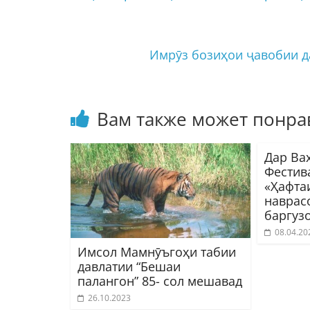
Имрӯз бозиҳои ҷавобии д
Вам также может понра
Дар Ва
Фестив
«Ҳафта
наврас
баргуз
08.04.20
Имсол Мамнӯъгоҳи табии
давлатии “Бешаи
палангон” 85- сол мешавад
26.10.2023