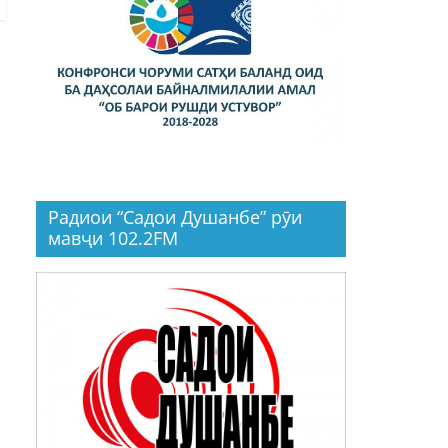
Радиои “Садои Душанбе” рӯи
мавҷи 102.2FM