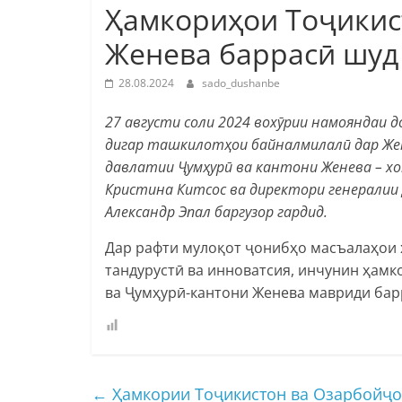
Ҳамкориҳои Тоҷикис
Женева баррасӣ шуд
28.08.2024
sado_dushanbe
27 августи соли 2024 вохӯрии намояндаи 
дигар ташкилотҳои байналмилалӣ дар Же
давлатии Ҷумҳурӣ ва кантони Женева – х
Кристина Китсос ва директори генералии
Александр Эпал баргузор гардид.
Дар рафти мулоқот ҷонибҳо масъалаҳои 
тандурустӣ ва инноватсия, инчунин ҳам
ва Ҷумҳурӣ-кантони Женева мавриди бар
←
Ҳамкории Тоҷикистон ва Озарбойҷон