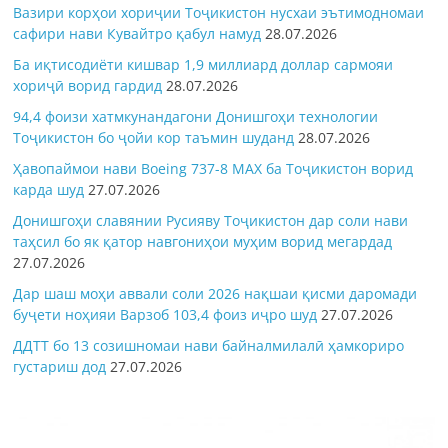
Вазири корҳои хориҷии Тоҷикистон нусхаи эътимодномаи
сафири нави Кувайтро қабул намуд
28.07.2026
Ба иқтисодиёти кишвар 1,9 миллиард доллар сармояи
хориҷӣ ворид гардид
28.07.2026
94,4 фоизи хатмкунандагони Донишгоҳи технологии
Тоҷикистон бо ҷойи кор таъмин шуданд
28.07.2026
Ҳавопаймои нави Boeing 737-8 MAX ба Тоҷикистон ворид
карда шуд
27.07.2026
Донишгоҳи славянии Русияву Тоҷикистон дар соли нави
таҳсил бо як қатор навгониҳои муҳим ворид мегардад
27.07.2026
Дар шаш моҳи аввали соли 2026 нақшаи қисми даромади
буҷети ноҳияи Варзоб 103,4 фоиз иҷро шуд
27.07.2026
ДДТТ бо 13 созишномаи нави байналмилалӣ ҳамкориро
густариш дод
27.07.2026