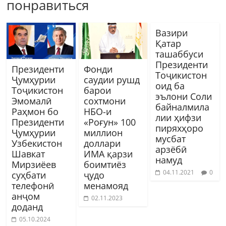
понравиться
Вазири
Қатар
ташаббуси
Президенти
Президенти
Фонди
Тоҷикистон
Ҷумҳурии
саудии рушд
оид ба
Тоҷикистон
барои
эълони Соли
Эмомалӣ
сохтмони
байналмила
Раҳмон бо
НБО-и
лии ҳифзи
Президенти
«Роғун» 100
пиряхҳоро
Ҷумҳурии
миллион
мусбат
Узбекистон
доллари
арзёбӣ
Шавкат
ИМА қарзи
намуд
Мирзиёев
боимтиёз
04.11.2021
0
суҳбати
ҷудо
телефонӣ
менамояд
анҷом
02.11.2023
доданд
05.10.2024