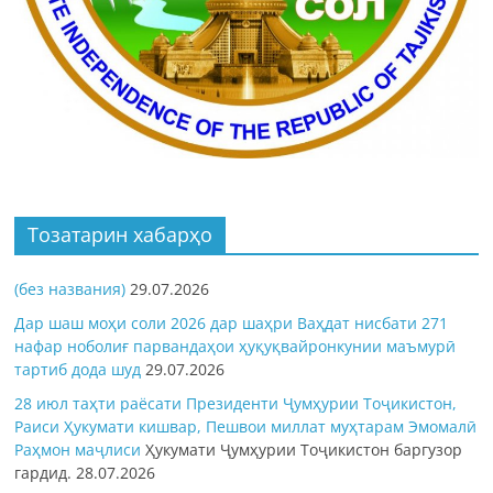
Тозатарин хабарҳо
(без названия)
29.07.2026
Дар шаш моҳи соли 2026 дар шаҳри Ваҳдат нисбати 271
нафар ноболиғ парвандаҳои ҳуқуқвайронкунии маъмурӣ
тартиб дода шуд
29.07.2026
28 июл таҳти раёсати Президенти Ҷумҳурии Тоҷикистон,
Раиси Ҳукумати кишвар, Пешвои миллат муҳтарам Эмомалӣ
Раҳмон
маҷлиси
Ҳукумати Ҷумҳурии Тоҷикистон баргузор
гардид.
28.07.2026