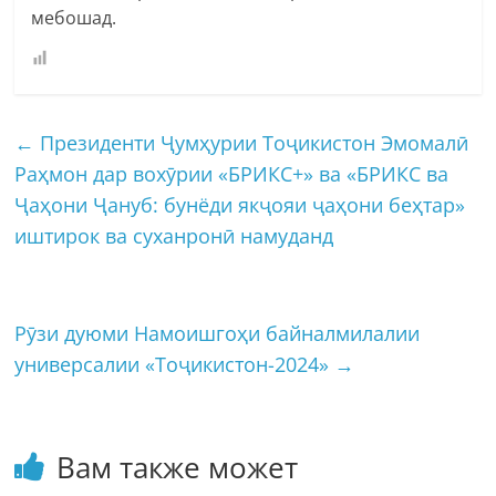
мебошад.
←
Президенти Ҷумҳурии Тоҷикистон Эмомалӣ
Раҳмон дар вохӯрии «БРИКС+» ва «БРИКС ва
Ҷаҳони Ҷануб: бунёди якҷояи ҷаҳони беҳтар»
иштирок ва суханронӣ намуданд
Рӯзи дуюми Намоишгоҳи байналмилалии
универсалии «Тоҷикистон-2024»
→
Вам также может