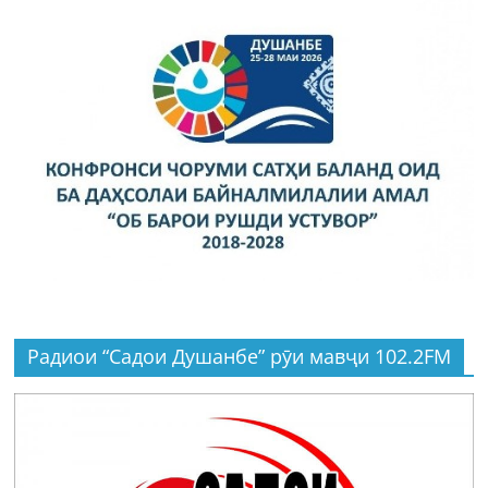
Радиои “Садои Душанбе” рӯи мавҷи 102.2FM