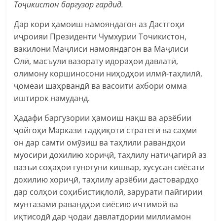
Тоҷикистон баргузор гардид.
Дар кори ҳамоиш намояндагон аз Дастгоҳи
иҷроияи Президенти Чумхурии Точикистон,
вакилони Маҷлиси намояндагон ва Маҷлиси
Олӣ, масъули вазорату идораҳои давлатӣ,
олимону коршиносони ниҳодҳои илмӣ-таҳлилӣ,
ҷомеаи шаҳрвандӣ ва васоити ахбори омма
иштирок намуданд.
Ҳадафи баргузории ҳамоиш нақш ва арзёбии
ҷойгоҳи Маркази тадқиқоти стратегӣ ва саҳми
он дар самти омӯзиш ва таҳлили равандҳои
муосири дохилию хориҷӣ, таҳлилу натиҷагирӣ аз
вазъи соҳаҳои гуногуни кишвар, хусусан сиёсати
дохилию хориҷӣ, таҳлилу арзёбии дастовардҳо
дар солҳои соҳибистиқлолӣ, зарурати пайгирии
мунтазами равандҳои сиёсию ичтимой ва
иқтисодӣ дар ҷодаи давлатдории миллиамон