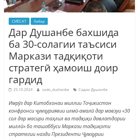
СИЁСАТ
Хабар
Дар Душанбе бахшида
ба 30-солагии таъсиси
Маркази тадқиқоти
стратегӣ ҳамоиш доир
гардид
25.10.2024
sado_dushanbe
Садои Душанбе
Имрӯз дар Китобхонаи миллии Тоҷикистон
конфронси ҷумҳуриявии илмӣ-амалӣ дар мавзуи «30
сол дар масири таҳлил ва тадқиқи давлатдории
миллӣ» бо ташаббуси Маркази тадқиқоти
стратегии назди Президенти Ҷумҳурии