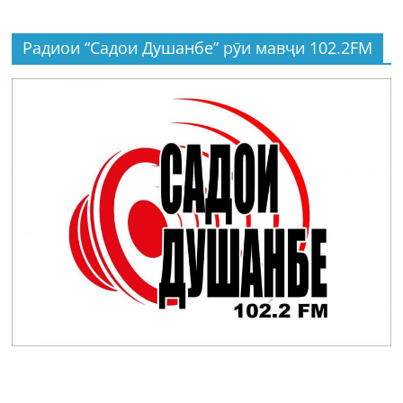
Радиои “Садои Душанбе” рӯи мавҷи 102.2FM