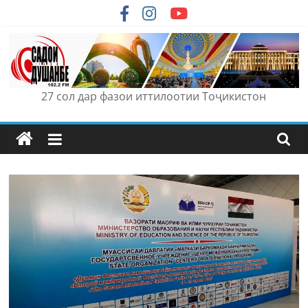
Skip
to
content
27 сол дар фазои иттилоотии Тоҷикистон