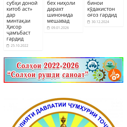
субҳи доноӣ
бех ниҳоли
бинои
китоб аст»
дарахт
кӯдакистон
дар
шинонида
оғоз гардид
минтақаи
мешавад
30.12.2024
Ҳисор
09.01.2026
ҷамъбаст
гардид
25.10.2022