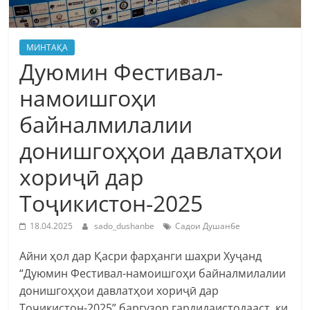
МИНТАҚА
Дуюмин Фестивал-
намоишгоҳи
байналмилалии
донишгоҳҳои давлатҳои
хориҷӣ дар
Тоҷикистон-2025
18.04.2025
sado_dushanbe
Садои Душанбе
Айни ҳол дар Қасри фарҳанги шаҳри Хуҷанд
“Дуюмин Фестивал-намоишгоҳи байналмилалии
донишгоҳҳои давлатҳои хориҷӣ дар
Тоҷикистон-2025” баргузор гардидаистодааст, ки