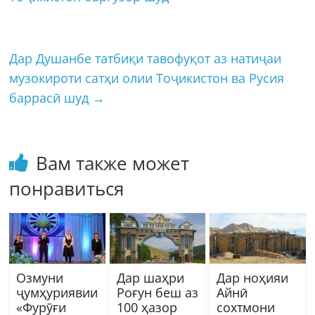
Дар Душанбе татбиқи тавофуқот аз натиҷаи
музокироти сатҳи олии Тоҷикистон ва Русия
баррасӣ шуд
→
Вам также может
понравиться
Озмуни
Дар шаҳри
Дар ноҳияи
ҷумҳуриявии
Роғун беш аз
Айнӣ
«Фурӯғи
100 ҳазор
сохтмони