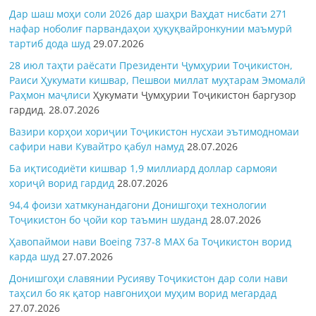
Дар шаш моҳи соли 2026 дар шаҳри Ваҳдат нисбати 271
нафар ноболиғ парвандаҳои ҳуқуқвайронкунии маъмурӣ
тартиб дода шуд
29.07.2026
28 июл таҳти раёсати Президенти Ҷумҳурии Тоҷикистон,
Раиси Ҳукумати кишвар, Пешвои миллат муҳтарам Эмомалӣ
Раҳмон
маҷлиси
Ҳукумати Ҷумҳурии Тоҷикистон баргузор
гардид.
28.07.2026
Вазири корҳои хориҷии Тоҷикистон нусхаи эътимодномаи
сафири нави Кувайтро қабул намуд
28.07.2026
Ба иқтисодиёти кишвар 1,9 миллиард доллар сармояи
хориҷӣ ворид гардид
28.07.2026
94,4 фоизи хатмкунандагони Донишгоҳи технологии
Тоҷикистон бо ҷойи кор таъмин шуданд
28.07.2026
Ҳавопаймои нави Boeing 737-8 MAX ба Тоҷикистон ворид
карда шуд
27.07.2026
Донишгоҳи славянии Русияву Тоҷикистон дар соли нави
таҳсил бо як қатор навгониҳои муҳим ворид мегардад
27.07.2026