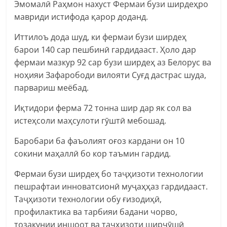
Эмомалӣ Раҳмон нахуст Фермаи бузи ширдеҳро
мавриди истифода қарор доданд.
Иттилоъ дода шуд, ки фермаи бузи ширдеҳ
барои 140 сар пешбинӣ гардидааст. Ҳоло дар
фермаи мазкур 92 сар бузи ширдеҳ аз Белорус ва
ноҳияи Зафарободи вилояти Суғд дастрас шуда,
парвариш меёбад.
Иқтидори ферма 72 тонна шир дар як сол ва
истеҳсоли маҳсулоти гӯштӣ мебошад.
Баробари ба фаъолият оғоз кардани он 10
сокини маҳаллӣ бо кор таъмин гардид.
Фермаи бузи ширдеҳ бо таҷҳизоти технологии
пешрафтаи инноватсионӣ муҷаҳҳаз гардидааст.
Таҷҳизоти технологии обу ғизодиҳӣ,
профилактика ва тарбияи бадани чорво,
тозакунии иншоот ва таҷҳизоти ширҷӯшӣ