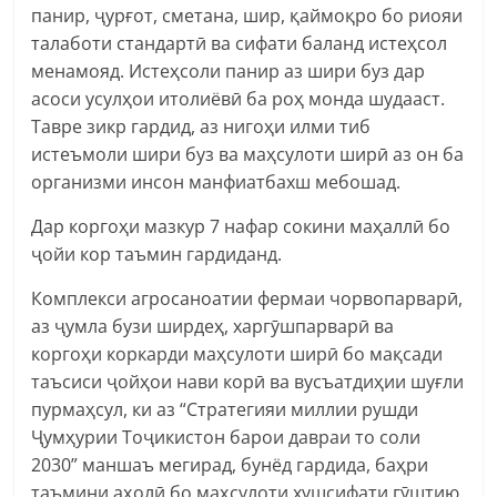
панир, ҷурғот, сметана, шир, қаймоқро бо риояи
талаботи стандартӣ ва сифати баланд истеҳсол
менамояд. Истеҳсоли панир аз шири буз дар
асоси усулҳои итолиёвӣ ба роҳ монда шудааст.
Тавре зикр гардид, аз нигоҳи илми тиб
истеъмоли шири буз ва маҳсулоти ширӣ аз он ба
организми инсон манфиатбахш мебошад.
Дар коргоҳи мазкур 7 нафар сокини маҳаллӣ бо
ҷойи кор таъмин гардиданд.
Комплекси агросаноатии фермаи чорвопарварӣ,
аз ҷумла бузи ширдеҳ, харгӯшпарварӣ ва
коргоҳи коркарди маҳсулоти ширӣ бо мақсади
таъсиси ҷойҳои нави корӣ ва вусъатдиҳии шуғли
пурмаҳсул, ки аз “Стратегияи миллии рушди
Ҷумҳурии Тоҷикистон барои давраи то соли
2030” маншаъ мегирад, бунёд гардида, баҳри
таъмини аҳолӣ бо маҳсулоти хушсифати гӯштию