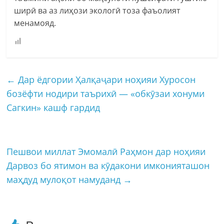
ширӣ ва аз лиҳози экологӣ тоза фаъолият
менамояд.
←
Дар ёдгории Ҳалқаҷари ноҳияи Хуросон
бозёфти нодири таърихӣ — «обкӯзаи хонуми
Сагкин» кашф гардид
Пешвои миллат Эмомалӣ Раҳмон дар ноҳияи
Дарвоз бо ятимон ва кӯдакони имконияташон
маҳдуд мулоқот намуданд
→