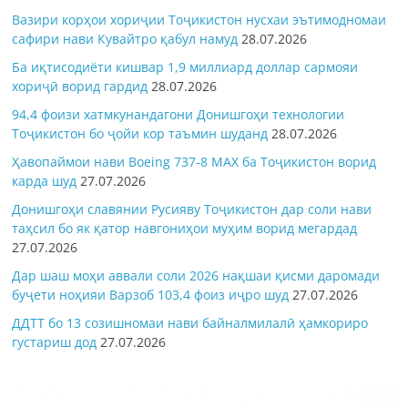
Вазири корҳои хориҷии Тоҷикистон нусхаи эътимодномаи
сафири нави Кувайтро қабул намуд
28.07.2026
Ба иқтисодиёти кишвар 1,9 миллиард доллар сармояи
хориҷӣ ворид гардид
28.07.2026
94,4 фоизи хатмкунандагони Донишгоҳи технологии
Тоҷикистон бо ҷойи кор таъмин шуданд
28.07.2026
Ҳавопаймои нави Boeing 737-8 MAX ба Тоҷикистон ворид
карда шуд
27.07.2026
Донишгоҳи славянии Русияву Тоҷикистон дар соли нави
таҳсил бо як қатор навгониҳои муҳим ворид мегардад
27.07.2026
Дар шаш моҳи аввали соли 2026 нақшаи қисми даромади
буҷети ноҳияи Варзоб 103,4 фоиз иҷро шуд
27.07.2026
ДДТТ бо 13 созишномаи нави байналмилалӣ ҳамкориро
густариш дод
27.07.2026