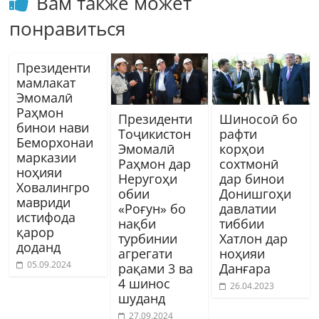
Вам также может
понравиться
Президенти
мамлакат
Эмомалӣ
Раҳмон
Президенти
Шиносоӣ бо
бинои нави
Тоҷикистон
рафти
Беморхонаи
Эмомалӣ
корҳои
марказии
Раҳмон дар
сохтмонӣ
ноҳияи
Неругоҳи
дар бинои
Ховалингро
обии
Донишгоҳи
мавриди
«Роғун» бо
давлатии
истифода
нақби
тиббии
қарор
турбинии
Хатлон дар
доданд
агрегати
ноҳияи
05.09.2024
рақами 3 ва
Данғара
4 шинос
26.04.2023
шуданд
27.09.2024