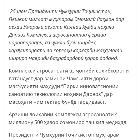
25 июн Президенти Ҷумҳурии Тоҷикистон,
Пешвои миллат муҳтарам Эмомалӣ Раҳмон дар
деҳаи Умараки деҳоти Қалъаи Хумби ноҳияи
Дарвоз Комплекси агросаноатии фермаи
чорвопарварӣ, аз ҷумла бузи ширдеҳ,
харгӯшпарварӣ ва коргоҳи коркарди маҳсулоти
шириро мавриди баҳрабардорӣ қарор доданд.
Комплекси агросаноатӣ аз ҷониби соҳибкорони
ватандӯст дар заминаи Ҷамъияти дорои
масъулияти маҳдуди “Парки инноватсионии
саноатию технологии ноҳияи Дарвоз” дар
масоҳати ним гектар бунёд гардидааст.
Арзиши лоиҳавии Комплекси агросаноатӣ 4
миллиону 500 ҳазор сомониро ташкил медиҳад.
Президенти Ҷумҳурии Тоҷикистон муҳтарам