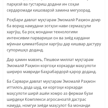
парҳезӣ ва густариш додани ин соҳаи
сердаромади кишоварзӣ замина мегузорад.
Роҳбари давлат муҳтарам Эмомалӣ Раҳмон доир
ба ворид намудани зотҳои нави сермаҳсули
харгӯш, ба роҳ мондани технологияи
интенсивии парвариши он ва зиёд кардани
мӯинаи қимматбаҳои харгӯш дар кишвар дастуру
супоришҳо доданд.
Дар ҳамин мавзеъ, Пешвои миллат муҳтарам
Эмомалӣ Раҳмон коргоҳи коркарди маҳсулоти
шириро мавриди баҳрабардорӣ қарор доданд.
Ба Сарвари давлат муҳтарам Эмомалӣ Раҳмон
иттилоъ дода шуд, ки коргоҳи коркарди
маҳсулоти ширӣ ашёи хомро аз фермаи бузи
ширдеҳи Комплекси агросаноатӣ дастрас
намуда, номгуи зиёди маҳсулот ба монанди