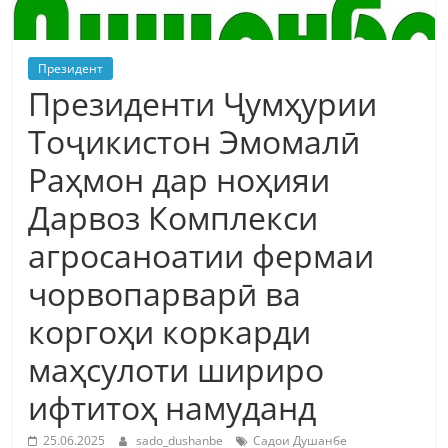
Президент
Президенти Ҷумҳурии
Тоҷикистон Эмомалӣ
Раҳмон дар ноҳияи
Дарвоз Комплекси
агросаноатии фермаи
чорвопарварӣ ва
коргоҳи коркарди
маҳсулоти шириро
ифтитоҳ намуданд
25.06.2025
sado_dushanbe
Садои Душанбе