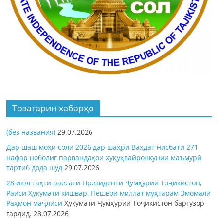
Тозатарин хабарҳо
(без названия)
29.07.2026
Дар шаш моҳи соли 2026 дар шаҳри Ваҳдат нисбати 271
нафар ноболиғ парвандаҳои ҳуқуқвайронкунии маъмурӣ
тартиб дода шуд
29.07.2026
28 июл таҳти раёсати Президенти Ҷумҳурии Тоҷикистон,
Раиси Ҳукумати кишвар, Пешвои миллат муҳтарам Эмомалӣ
Раҳмон
маҷлиси
Ҳукумати Ҷумҳурии Тоҷикистон баргузор
гардид.
28.07.2026