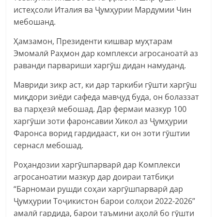
истеҳсоли Италия ва Ҷумҳурии Мардумии Чин
мебошанд.
Ҳамзамон, Президенти кишвар муҳтарам
Эмомалӣ Раҳмон дар комплекси агросаноатӣ аз
раванди парвариши харгӯш дидан намуданд.
Мавриди зикр аст, ки дар таркиби гӯшти харгӯш
миқдори зиёди сафеда мавҷуд буда, он болаззат
ва парҳезӣ мебошад. Дар фермаи мазкур 100
харгӯши зоти фаронсавии Хикол аз Ҷумҳурии
Фаронса ворид гардидааст, ки он зоти гӯштии
сернасл мебошад.
Роҳандозии харгӯшпарварӣ дар Комплекси
агросаноатии мазкур дар доираи татбиқи
“Барномаи рушди соҳаи харгӯшпарварӣ дар
Ҷумҳурии Тоҷикистон барои солҳои 2022-2026”
амалӣ гардида, барои таъмини аҳолӣ бо гӯшти