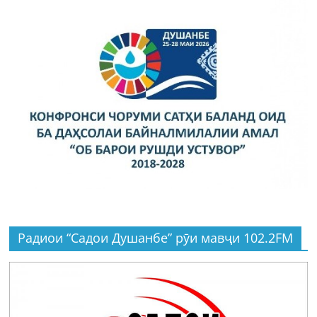
Радиои “Садои Душанбе” рӯи мавҷи 102.2FM