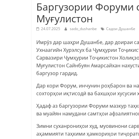
Баргузории Форуми 
Муғулистон
24.07.2025
sado_dushanbe
Садои Душанбе
Имрӯз дар шаҳри Душанбе, дар доираи с
Ухнаагийн Хурэлсух ба Ҷумҳурии Тоҷикис
Сарвазири Ҷумҳурии Тоҷикистон Холиқзо
Муғулистон Сайнбуян Амарсайхан нахуст
баргузор гардид.
Дар кори Форум, инчунин роҳбарон ва н
сохторҳои иқтисодӣ ва бахшҳои хусусии 
Ҳадаф аз баргузории Форуми мазкур таҳ
ва муайян намудани самтҳои афзалиятно
Зимни суханрониҳои худ, муовинони сар
аҳаммияти таҳкими ҳамкориҳои тиҷорати