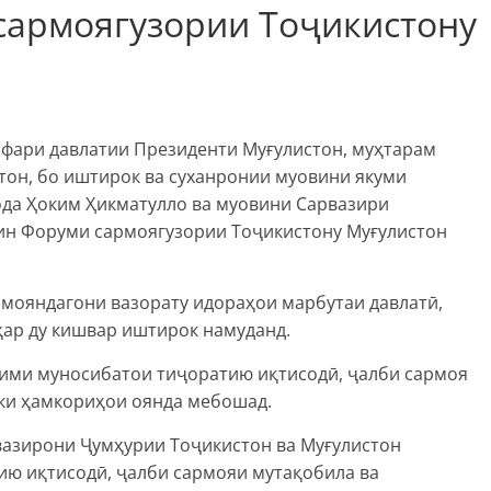
сармоягузории Тоҷикистону
афари давлатии Президенти Муғулистон, муҳтарам
тон, бо иштирок ва суханронии муовини якуми
да Ҳоким Ҳикматулло ва муовини Сарвазири
ин Форуми сармоягузории Тоҷикистону Муғулистон
амояндагони вазорату идораҳои марбутаи давлатӣ,
ҳар ду кишвар иштирок намуданд.
кими муносибатои тиҷоратию иқтисодӣ, ҷалби сармоя
ки ҳамкориҳои оянда мебошад.
вазирони Ҷумҳурии Тоҷикистон ва Муғулистон
ю иқтисодӣ, ҷалби сармояи мутақобила ва