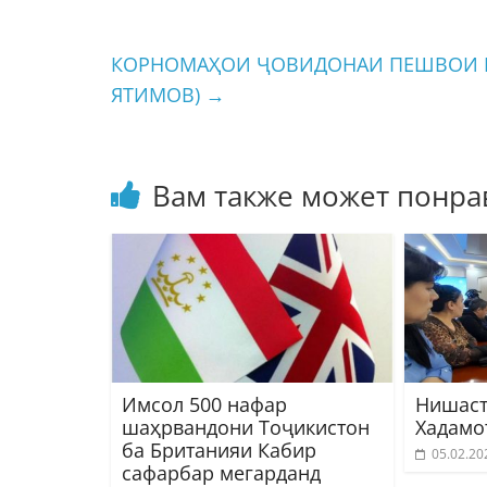
КОРНОМАҲОИ ҶОВИДОНАИ ПЕШВОИ М
ЯТИМОВ)
→
Вам также может понра
Имсол 500 нафар
Нишаст
шаҳрвандони Тоҷикистон
Хадамо
ба Британияи Кабир
05.02.20
сафарбар мегарданд