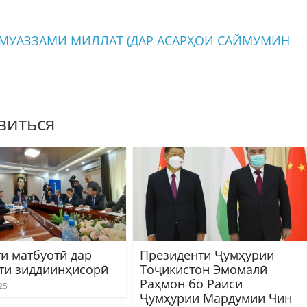
УАЗЗАМИ МИЛЛАТ (ДАР АСАРҲОИ САЙМУМИН
виться
и матбуотӣ дар
Президенти Ҷумҳурии
ти зиддиинҳисорӣ
Тоҷикистон Эмомалӣ
Раҳмон бо Раиси
25
Ҷумҳурии Мардумии Чин