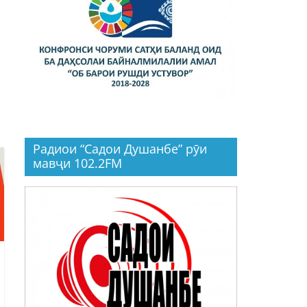
Радиои “Садои Душанбе” рӯи
мавҷи 102.2FM