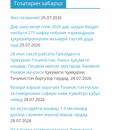
Тозатарин хабарҳо
(без названия)
29.07.2026
Дар шаш моҳи соли 2026 дар шаҳри Ваҳдат
нисбати 271 нафар ноболиғ парвандаҳои
ҳуқуқвайронкунии маъмурӣ тартиб дода
шуд
29.07.2026
28 июл таҳти раёсати Президенти
Ҷумҳурии Тоҷикистон, Раиси Ҳукумати
кишвар, Пешвои миллат муҳтарам Эмомалӣ
Раҳмон
маҷлиси
Ҳукумати Ҷумҳурии
Тоҷикистон баргузор гардид.
28.07.2026
Вазири корҳои хориҷии Тоҷикистон нусхаи
эътимодномаи сафири нави Кувайтро қабул
намуд
28.07.2026
Ба иқтисодиёти кишвар 1,9 миллиард
доллар сармояи хориҷӣ ворид гардид
28.07.2026
94,4 фоизи хатмкунандагони Донишгоҳи