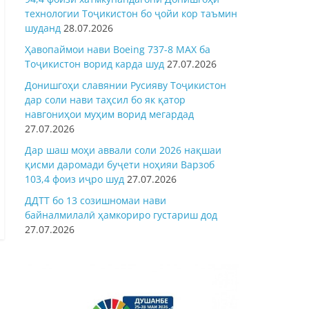
технологии Тоҷикистон бо ҷойи кор таъмин
шуданд
28.07.2026
Ҳавопаймои нави Boeing 737-8 MAX ба
Тоҷикистон ворид карда шуд
27.07.2026
Донишгоҳи славянии Русияву Тоҷикистон
дар соли нави таҳсил бо як қатор
навгониҳои муҳим ворид мегардад
27.07.2026
Дар шаш моҳи аввали соли 2026 нақшаи
қисми даромади буҷети ноҳияи Варзоб
103,4 фоиз иҷро шуд
27.07.2026
ДДТТ бо 13 созишномаи нави
байналмилалӣ ҳамкориро густариш дод
27.07.2026