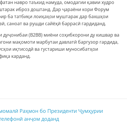
фатан навро таъкид намуда, омодагии қавии худро
уштарак иброз доштанд. Дар ҷараёни кори Форум
ир ба татбиқи лоиҳаҳои муштарак дар бахшҳои
зӣ, саноат ва рушди сайёҳӣ баррасӣ гардиданд.
 дуҷонибаи (В2ВB) миёни соҳибкорони ду кишвар ва
гони мақомоти марбутаи давлатӣ баргузор гардида,
сҳои иқтисодӣ ва густариши муносибатҳои
фиқа карданд.
момалӣ Раҳмон бо Президенти Ҷумҳурии
 телефонӣ анҷом доданд