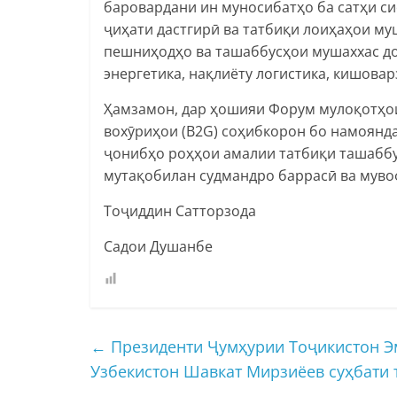
баровардани ин муносибатҳо ба сатҳи си
ҷиҳати дастгирӣ ва татбиқи лоиҳаҳои м
пешниҳодҳо ва ташаббусҳои мушаххас до
энергетика, нақлиёту логистика, кишовар
Ҳамзамон, дар ҳошияи Форум мулоқотҳои
вохӯриҳои (B2G) соҳибкорон бо намоянда
ҷонибҳо роҳҳои амалии татбиқи ташаббу
мутақобилан судмандро баррасӣ ва муво
Тоҷиддин Сатторзода
Садои Душанбе
←
Президенти Ҷумҳурии Тоҷикистон Э
Узбекистон Шавкат Мирзиёев суҳбати