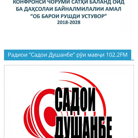
Радиои “Садои Душанбе” рӯи мавҷи 102.2FM