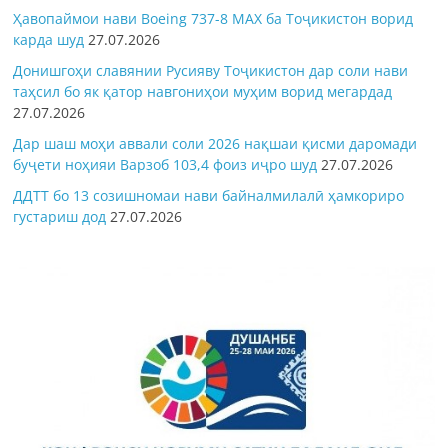
Ҳавопаймои нави Boeing 737-8 MAX ба Тоҷикистон ворид
карда шуд
27.07.2026
Донишгоҳи славянии Русияву Тоҷикистон дар соли нави
таҳсил бо як қатор навгониҳои муҳим ворид мегардад
27.07.2026
Дар шаш моҳи аввали соли 2026 нақшаи қисми даромади
буҷети ноҳияи Варзоб 103,4 фоиз иҷро шуд
27.07.2026
ДДТТ бо 13 созишномаи нави байналмилалӣ ҳамкориро
густариш дод
27.07.2026