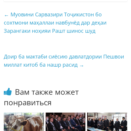
←
Муовини Сарвазири Тоҷикистон бо
сохтмони маҳаллаи навбунёд дар деҳаи
Зарангаки ноҳияи Рашт шинос шуд
Доир ба мактаби сиёсию давлатдории Пешвои
миллат китоб ба нашр расид
→
Вам также может
понравиться