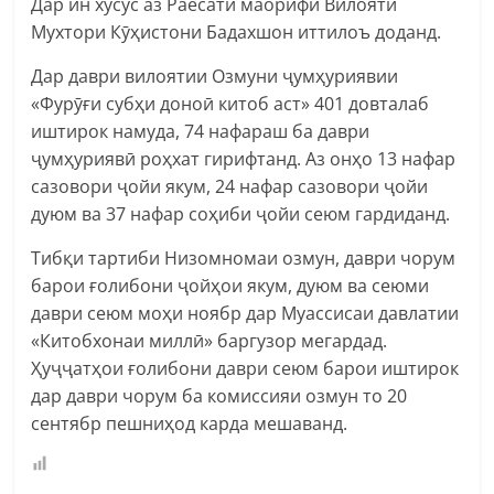
Дар ин хусус аз Раёсати маорифи Вилояти
Мухтори Кӯҳистони Бадахшон иттилоъ доданд.
Дар даври вилоятии Озмуни ҷумҳуриявии
«Фурӯғи субҳи доноӣ китоб аст» 401 довталаб
иштирок намуда, 74 нафараш ба даври
ҷумҳуриявӣ роҳхат гирифтанд. Аз онҳо 13 нафар
сазовори ҷойи якум, 24 нафар сазовори ҷойи
дуюм ва 37 нафар соҳиби ҷойи сеюм гардиданд.
Тибқи тартиби Низомномаи озмун, даври чорум
барои ғолибони ҷойҳои якум, дуюм ва сеюми
даври сеюм моҳи ноябр дар Муассисаи давлатии
«Китобхонаи миллӣ» баргузор мегардад.
Ҳуҷҷатҳои ғолибони даври сеюм барои иштирок
дар даври чорум ба комиссияи озмун то 20
сентябр пешниҳод карда мешаванд.