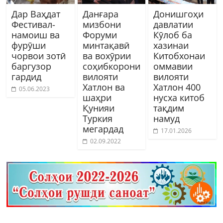
Дар Ваҳдат
Данғара
Донишгоҳи
Фестивал-
мизбони
давлатии
намоиш ва
Форуми
Кӯлоб ба
фурӯши
минтақавӣ
хазинаи
чорвои зотӣ
ва вохӯрии
Китобхонаи
баргузор
соҳибкорони
оммавии
гардид
вилояти
вилояти
Хатлон ва
Хатлон 400
05.06.2023
шаҳри
нусха китоб
Қунияи
тақдим
Туркия
намуд
мегардад
17.01.2026
02.09.2022