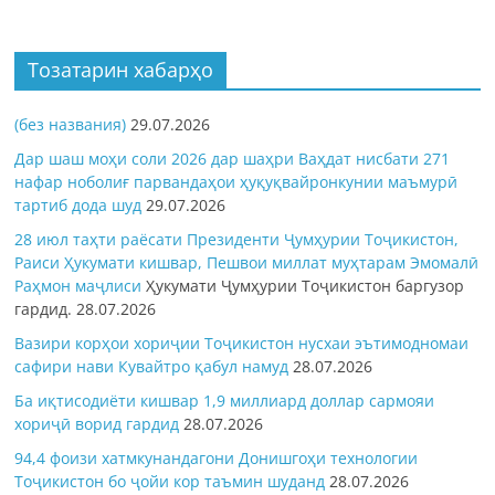
Тозатарин хабарҳо
(без названия)
29.07.2026
Дар шаш моҳи соли 2026 дар шаҳри Ваҳдат нисбати 271
нафар ноболиғ парвандаҳои ҳуқуқвайронкунии маъмурӣ
тартиб дода шуд
29.07.2026
28 июл таҳти раёсати Президенти Ҷумҳурии Тоҷикистон,
Раиси Ҳукумати кишвар, Пешвои миллат муҳтарам Эмомалӣ
Раҳмон
маҷлиси
Ҳукумати Ҷумҳурии Тоҷикистон баргузор
гардид.
28.07.2026
Вазири корҳои хориҷии Тоҷикистон нусхаи эътимодномаи
сафири нави Кувайтро қабул намуд
28.07.2026
Ба иқтисодиёти кишвар 1,9 миллиард доллар сармояи
хориҷӣ ворид гардид
28.07.2026
94,4 фоизи хатмкунандагони Донишгоҳи технологии
Тоҷикистон бо ҷойи кор таъмин шуданд
28.07.2026