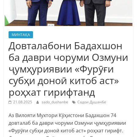
МИНТАҚА
Довталабони Бадахшон
ба даври чоруми Озмуни
ҷумҳуриявии «Фурӯғи
субҳи доноӣ китоб аст»
роҳхат гирифтанд
21.08.2025
sado_dushanbe
Садои Душанбе
Аз Вилояти Мухтори Кӯҳистони Бадахшон 74
довталаб ба даври чоруми Озмуни ҷумҳуриявии
«Фурӯғи субҳи доноӣ китоб аст» роҳхат гирифт.