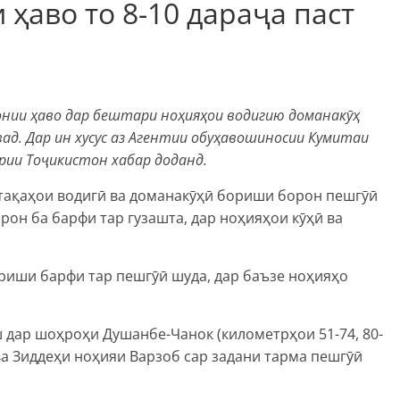
ҳаво то 8-10 дараҷа паст
онии ҳаво дар бештари ноҳияҳои водигию доманакӯҳ
ад. Дар ин хусус аз Агентии обуҳавошиносии Кумитаи
рии Тоҷикистон хабар доданд.
нтақаҳои водигӣ ва доманакӯҳӣ бориши борон пешгӯӣ
рон ба барфи тар гузашта, дар ноҳияҳои кӯҳӣ ва
риши барфи тар пешгӯӣ шуда, дар баъзе ноҳияҳо
 дар шоҳроҳи Душанбе-Чанок (километрҳои 51-74, 80-
а Зиддеҳи ноҳияи Варзоб сар задани тарма пешгӯӣ