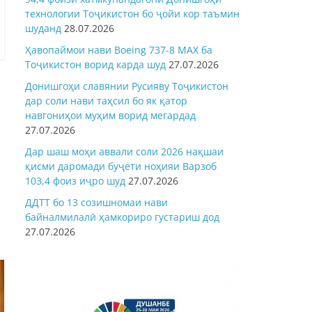
технологии Тоҷикистон бо ҷойи кор таъмин
шуданд
28.07.2026
Ҳавопаймои нави Boeing 737-8 MAX ба
Тоҷикистон ворид карда шуд
27.07.2026
Донишгоҳи славянии Русияву Тоҷикистон
дар соли нави таҳсил бо як қатор
навгониҳои муҳим ворид мегардад
27.07.2026
Дар шаш моҳи аввали соли 2026 нақшаи
қисми даромади буҷети ноҳияи Варзоб
103,4 фоиз иҷро шуд
27.07.2026
ДДТТ бо 13 созишномаи нави
байналмилалӣ ҳамкориро густариш дод
27.07.2026