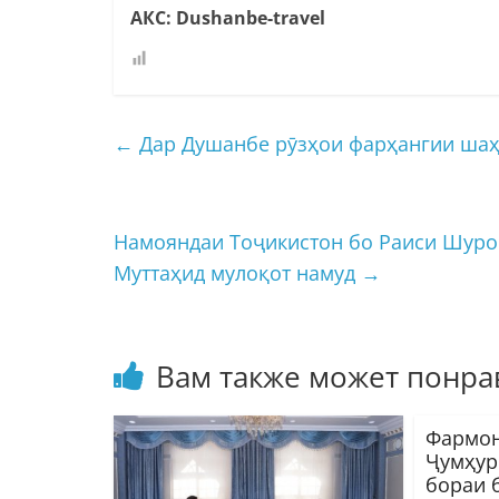
АКС: Dushanbe-travel
←
Дар Душанбе рӯзҳои фарҳангии шаҳ
Намояндаи Тоҷикистон бо Раиси Шуро
Муттаҳид мулоқот намуд
→
Вам также может понра
Фармон
Ҷумҳур
бораи б