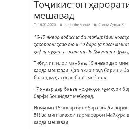
Тоҷикистон ҳарорати 
мешавад
16.01.2026
sado_dushanbe
Садои Душанбе
16-17 январ вобаста ба тағйирёбии ногаҳ
ҳарорати ҳаво то 8-10 дараҷа паст мешав
ҳифзи муҳити зисти назди Ҳукумати Ҷумҳу
Тибқи иттилои манбаъ, 15 январ дар ми
карда мешавад. Дар охири рӯз бориши бо
баландкӯҳ асосан барф меборад.
17 январ дар баъзе ноҳияҳои ҷумҳурӣ бо
барфи бошиддат меборад.
Инчунин 16 январ бинобар сабаби бориш
81) ва минтақаҳои тармафарои Майхура в
карда мешавад.