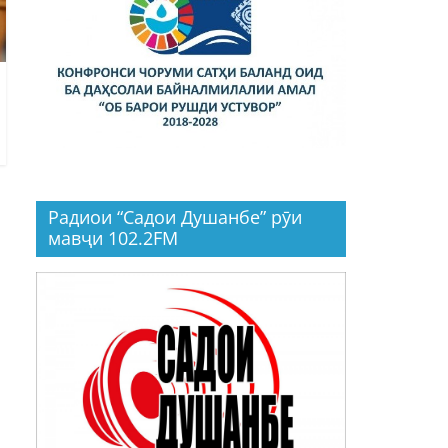
Радиои “Садои Душанбе” рӯи
мавҷи 102.2FM