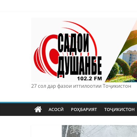
Skip
to
content
27 сол дар фазои иттилоотии Тоҷикистон
АСОСӢ
РОҲБАРИЯТ
ТОҶИКИСТОН