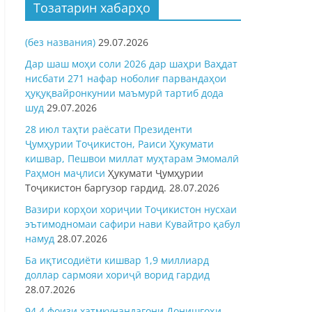
Тозатарин хабарҳо
(без названия)
29.07.2026
Дар шаш моҳи соли 2026 дар шаҳри Ваҳдат
нисбати 271 нафар ноболиғ парвандаҳои
ҳуқуқвайронкунии маъмурӣ тартиб дода
шуд
29.07.2026
28 июл таҳти раёсати Президенти
Ҷумҳурии Тоҷикистон, Раиси Ҳукумати
кишвар, Пешвои миллат муҳтарам Эмомалӣ
Раҳмон
маҷлиси
Ҳукумати Ҷумҳурии
Тоҷикистон баргузор гардид.
28.07.2026
Вазири корҳои хориҷии Тоҷикистон нусхаи
эътимодномаи сафири нави Кувайтро қабул
намуд
28.07.2026
Ба иқтисодиёти кишвар 1,9 миллиард
доллар сармояи хориҷӣ ворид гардид
28.07.2026
94,4 фоизи хатмкунандагони Донишгоҳи