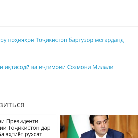
ру ноҳияҳои Тоҷикистон баргузор мегарданд
и иқтисодӣ ва иҷтимоии Созмони Милали
виться
и Президенти
ии Тоҷикистон дар
а эҳтиёт рухсат