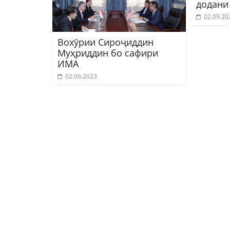
додани
02.09.20
Вохӯрии Сироҷиддин
Муҳриддин бо cафири
ИМА
02.06.2023