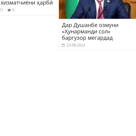
 хизматчиёни ҳарбӣ
21
0
Дар Душанбе озмуни
«Ҳунарманди сол»
баргузор мегардад
23.08.2022