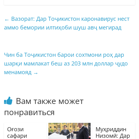
←
Вазорат: Дар Тоҷикистон каронавирус нест
аммо бемории илтиҳоби шуш авҷ мегирад
Чин ба Тоҷикистон барои сохтмони роҳ дар
шарқи мамлакат беш аз 203 млн доллар ҷудо
менамояд
→
Вам также может
понравиться
Оғози
Муҳриддин
сафари
Низомӣ: Дар