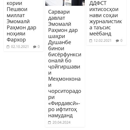
кории
ДДФСТ
Пешвои
ихтисосҳои
Сарвари
миллат
нави соҳаи
давлат
Эмомалӣ
журналистик
Эмомалӣ
Раҳмон дар
а таъсис
Раҳмон дар
ноҳияи
меёбанд
шаҳри
Фархор
12.02.2021
0
Душанбе
02.10.2021
0
бинои
бисёрфункси
оналӣ бо
ҷойгиршави
и
Меҳмонхона
и
чорситорадо
ри
«Фирдавсӣ»-
ро ифтитоҳ
намуданд
20.04.2024