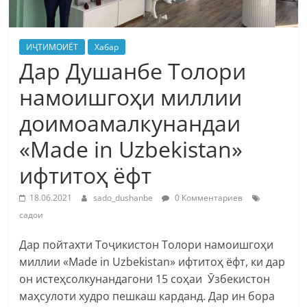
ИҶТИМОИЁТ
Хабар
Дар Душанбе Толори
намоишгоҳи миллии
доимоамалкунандаи
«Made in Uzbekistan»
ифтитоҳ ёфт
18.06.2021
sado_dushanbe
0 Комментариев
садои
Дар пойтахти Тоҷикистон Толори намоишгоҳи
миллии «Made in Uzbekistan» ифтитоҳ ёфт, ки дар
он истеҳсолкунандагони 15 соҳаи Ӯзбекистон
маҳсулоти худро пешкаш карданд. Дар ин бора