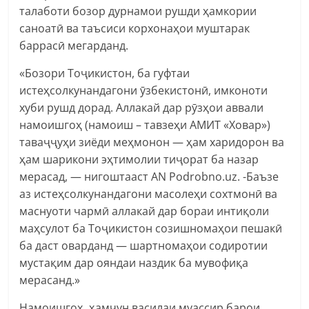
талаботи бозор дурнамои рушди ҳамкории
саноатӣ ва таъсиси корхонаҳои муштарак
баррасӣ мегарданд.
«Бозори Тоҷикистон, ба гуфтаи
истеҳсолкунандагони ӯзбекистонӣ, имконоти
хуби рушд дорад. Аллакай дар рӯзҳои аввали
намоишгоҳ (намоиш – тавзеҳи АМИТ «Ховар»)
таваҷҷуҳи зиёди меҳмонон — ҳам харидорон ва
ҳам шарикони эҳтимолии тиҷорат ба назар
мерасад, — нигоштааст AN Podrobno.uz. -Баъзе
аз истеҳсолкунандагони масолеҳи сохтмонӣ ва
маснуоти чармӣ аллакай дар бораи интиқоли
маҳсулот ба Тоҷикистон созишномаҳои пешакӣ
ба даст оварданд — шартномаҳои содиротии
мустақим дар ояндаи наздик ба мувофиқа
мерасанд.»
Намоишгоҳ ҳамчун василаи муассир барои