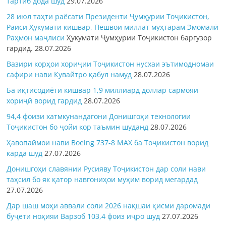
тартиб дода шуд
29.07.2026
28 июл таҳти раёсати Президенти Ҷумҳурии Тоҷикистон,
Раиси Ҳукумати кишвар, Пешвои миллат муҳтарам Эмомалӣ
Раҳмон
маҷлиси
Ҳукумати Ҷумҳурии Тоҷикистон баргузор
гардид.
28.07.2026
Вазири корҳои хориҷии Тоҷикистон нусхаи эътимодномаи
сафири нави Кувайтро қабул намуд
28.07.2026
Ба иқтисодиёти кишвар 1,9 миллиард доллар сармояи
хориҷӣ ворид гардид
28.07.2026
94,4 фоизи хатмкунандагони Донишгоҳи технологии
Тоҷикистон бо ҷойи кор таъмин шуданд
28.07.2026
Ҳавопаймои нави Boeing 737-8 MAX ба Тоҷикистон ворид
карда шуд
27.07.2026
Донишгоҳи славянии Русияву Тоҷикистон дар соли нави
таҳсил бо як қатор навгониҳои муҳим ворид мегардад
27.07.2026
Дар шаш моҳи аввали соли 2026 нақшаи қисми даромади
буҷети ноҳияи Варзоб 103,4 фоиз иҷро шуд
27.07.2026