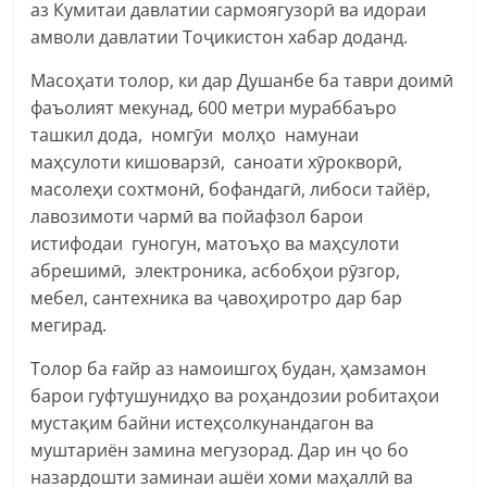
аз Кумитаи давлатии сармоягузорӣ ва идораи
амволи давлатии Тоҷикистон хабар доданд.
Масоҳати толор, ки дар Душанбе ба таври доимӣ
фаъолият мекунад, 600 метри мураббаъро
ташкил дода, номгӯи молҳо намунаи
маҳсулоти кишоварзӣ, саноати хӯрокворӣ,
масолеҳи сохтмонӣ, бофандагӣ, либоси тайёр,
лавозимоти чармӣ ва пойафзол барои
истифодаи гуногун, матоъҳо ва маҳсулоти
абрешимӣ, электроника, асбобҳои рӯзгор,
мебел, сантехника ва ҷавоҳиротро дар бар
мегирад.
Толор ба ғайр аз намоишгоҳ будан, ҳамзамон
барои гуфтушунидҳо ва роҳандозии робитаҳои
мустақим байни истеҳсолкунандагон ва
муштариён замина мегузорад. Дар ин ҷо бо
назардошти заминаи ашёи хоми маҳаллӣ ва