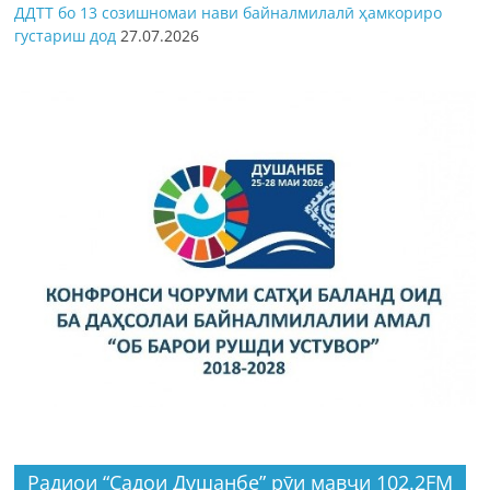
ДДТТ бо 13 созишномаи нави байналмилалӣ ҳамкориро
густариш дод
27.07.2026
Радиои “Садои Душанбе” рӯи мавҷи 102.2FM