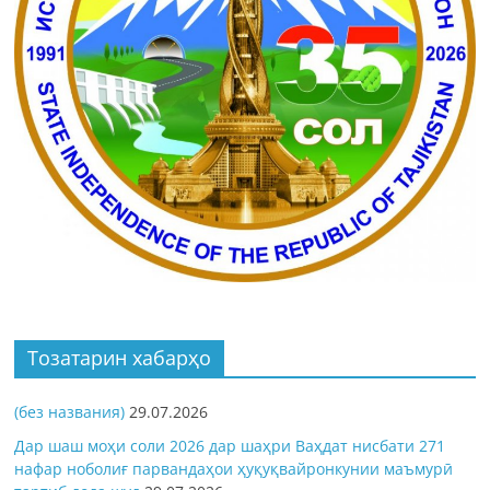
Тозатарин хабарҳо
(без названия)
29.07.2026
Дар шаш моҳи соли 2026 дар шаҳри Ваҳдат нисбати 271
нафар ноболиғ парвандаҳои ҳуқуқвайронкунии маъмурӣ