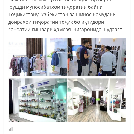
рушди муносибатҳои тиҷоратии байни
Тоҷикистону Ӯзбекистон ва шинос намудани
доираҳои тиҷоратии тоҷик бо иқтидори
саноатии кишвари ҳамсоя нигаронида шудааст.