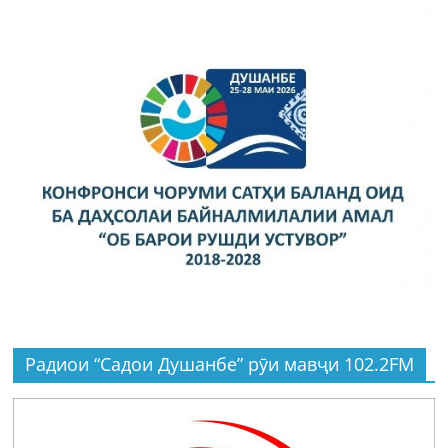
Радиои “Садои Душанбе” рӯи мавҷи 102.2FM