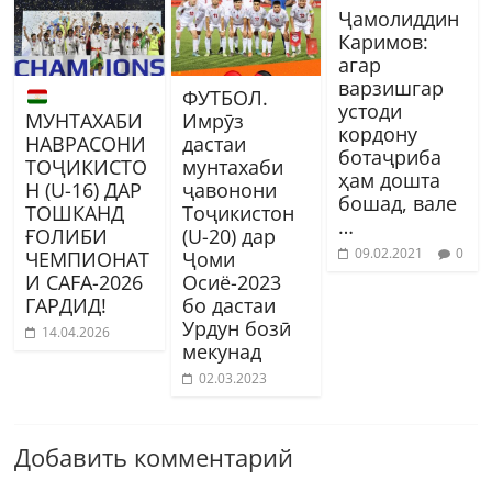
Ҷамолиддин
Каримов:
агар
варзишгар
ФУТБОЛ.
устоди
МУНТАХАБИ
Имрӯз
кордону
НАВРАСОНИ
дастаи
ботаҷриба
ТОҶИКИСТО
мунтахаби
ҳам дошта
Н (U-16) ДАР
ҷавонони
бошад, вале
ТОШКАНД
Тоҷикистон
…
ҒОЛИБИ
(U-20) дар
09.02.2021
0
ЧЕМПИОНАТ
Ҷоми
И CAFA-2026
Осиё-2023
ГАРДИД!
бо дастаи
Урдун бозӣ
14.04.2026
мекунад
02.03.2023
Добавить комментарий