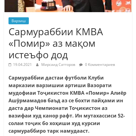
Варзиш
Сармураббии КМВА
«Помир» аз мақом
истеъфо дод
19.04.2021
Мирсаид Сатторов
0 Комментариев
Сармураббии дастаи футболи Клуби
марказии варзишии артиши Вазорати
мудофиаи Тоҷикистон КМВА «Помир» Алиёр
Ашӯрмамадов баъд аз се бохти пайҳами ин
даста дар Чемпионати Тоҷикистон аз
вазифаи худ канор рафт.
Ин
мутахассиси 52-
солаи тоҷик бо хоҳиши худ курсии
сармураббиро тарк намудааст.