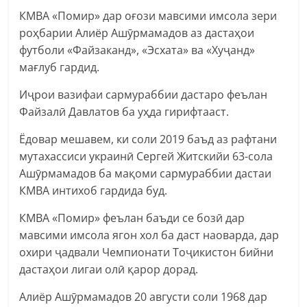
КМВА «Помир» дар оғози мавсими имсола зери
роҳбарии Алиёр Ашӯрмамадов аз дастаҳои
футболи «Файзаканд», «Эсхата» ва «Хуҷанд»
мағлуб гардид.
Иҷрои вазифаи сармураббии дастаро феълан
Файзалӣ Давлатов ба уҳда гирифтааст.
Ёдовар мешавем, ки соли 2019 баъд аз рафтани
мутахассиси украинӣ Сергей Житскийи 63-сола
Ашӯрмамадов ба мақоми сармураббии дастаи
КМВА интихоб гардида буд.
КМВА «Помир» феълан баъди се бозӣ дар
мавсими имсола ягон хол ба даст наоварда, дар
охири ҷадвали Чемпионати Тоҷикистон бийни
дастаҳои лигаи олӣ қарор дорад.
Алиёр Ашӯрмамадов 20 августи соли 1968 дар