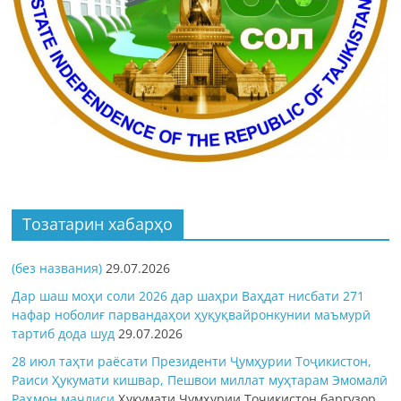
Тозатарин хабарҳо
(без названия)
29.07.2026
Дар шаш моҳи соли 2026 дар шаҳри Ваҳдат нисбати 271
нафар ноболиғ парвандаҳои ҳуқуқвайронкунии маъмурӣ
тартиб дода шуд
29.07.2026
28 июл таҳти раёсати Президенти Ҷумҳурии Тоҷикистон,
Раиси Ҳукумати кишвар, Пешвои миллат муҳтарам Эмомалӣ
Раҳмон
маҷлиси
Ҳукумати Ҷумҳурии Тоҷикистон баргузор