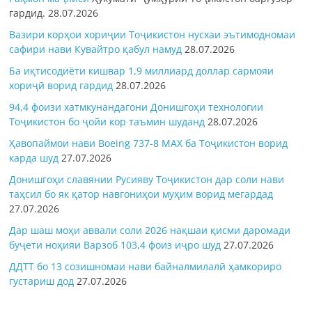
гардид.
28.07.2026
Вазири корҳои хориҷии Тоҷикистон нусхаи эътимодномаи
сафири нави Кувайтро қабул намуд
28.07.2026
Ба иқтисодиёти кишвар 1,9 миллиард доллар сармояи
хориҷӣ ворид гардид
28.07.2026
94,4 фоизи хатмкунандагони Донишгоҳи технологии
Тоҷикистон бо ҷойи кор таъмин шуданд
28.07.2026
Ҳавопаймои нави Boeing 737-8 MAX ба Тоҷикистон ворид
карда шуд
27.07.2026
Донишгоҳи славянии Русияву Тоҷикистон дар соли нави
таҳсил бо як қатор навгониҳои муҳим ворид мегардад
27.07.2026
Дар шаш моҳи аввали соли 2026 нақшаи қисми даромади
буҷети ноҳияи Варзоб 103,4 фоиз иҷро шуд
27.07.2026
ДДТТ бо 13 созишномаи нави байналмилалӣ ҳамкориро
густариш дод
27.07.2026