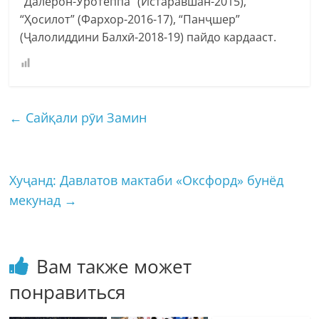
“Далерон-Уротеппа” (Истаравшан-2015),
“Ҳосилот” (Фархор-2016-17), “Панҷшер”
(Ҷалолиддини Балхӣ-2018-19) пайдо кардааст.
←
Сайқали рӯи Замин
Хуҷанд: Давлатов мактаби «Оксфорд» бунёд
мекунад
→
Вам также может
понравиться