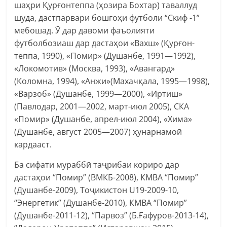
шаҳри Қурғонтеппа (ҳозира Бохтар) таваллуд
шуда, дастпарвари бошгоҳи футболи “Скиф -1”
мебошад. Ӯ дар давоми фаъолияти
футболбозиаш дар дастаҳои «Вахш» (Қурғон-
теппа, 1990), «Помир» (Душанбе, 1991—1992),
«Локомотив» (Москва, 1993), «Авангард»
(Коломна, 1994), «Анжи»(Махачқала, 1995—1998),
«Варзоб» (Душанбе, 1999—2000), «Иртиш»
(Павлодар, 2001—2002, март-июл 2005), СКА
«Помир» (Душанбе, апрел-июл 2004), «Хима»
(Душанбе, август 2005—2007) ҳунарнамоӣ
кардааст.
Ба сифати мураббӣ таҷрибаи кориро дар
дастаҳои “Помир” (ВМКБ-2008), КМВА “Помир”
(Душанбе-2009), Тоҷикистон U19-2009-10,
“Энергетик” (Душанбе-2010), КМВА “Помир”
(Душанбе-2011-12), “Парвоз” (Б.Ғафуров-2013-14),