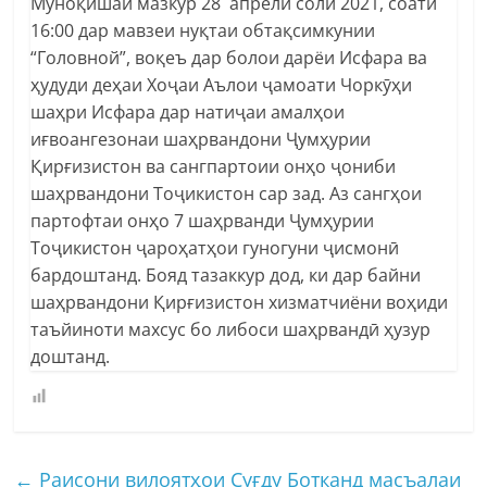
Муноқишаи мазкур 28 апрели соли 2021, соати
16:00 дар мавзеи нуқтаи обтақсимкунии
“Головной”, воқеъ дар болои дарёи Исфара ва
ҳудуди деҳаи Хоҷаи Аълои ҷамоати Чоркӯҳи
шаҳри Исфара дар натиҷаи амалҳои
иғвоангезонаи шаҳрвандони Ҷумҳурии
Қирғизистон ва сангпартоии онҳо ҷониби
шаҳрвандони Тоҷикистон сар зад. Аз сангҳои
партофтаи онҳо 7 шаҳрванди Ҷумҳурии
Тоҷикистон ҷароҳатҳои гуногуни ҷисмонӣ
бардоштанд. Бояд тазаккур дод, ки дар байни
шаҳрвандони Қирғизистон хизматчиёни воҳиди
таъйиноти махсус бо либоси шаҳрвандӣ ҳузур
доштанд.
←
Раисони вилоятҳои Суғду Ботканд масъалаи