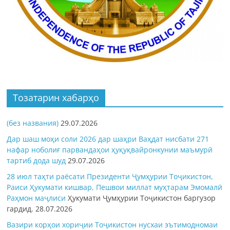
Тозатарин хабарҳо
(без названия)
29.07.2026
Дар шаш моҳи соли 2026 дар шаҳри Ваҳдат нисбати 271
нафар ноболиғ парвандаҳои ҳуқуқвайронкунии маъмурӣ
тартиб дода шуд
29.07.2026
28 июл таҳти раёсати Президенти Ҷумҳурии Тоҷикистон,
Раиси Ҳукумати кишвар, Пешвои миллат муҳтарам Эмомалӣ
Раҳмон
маҷлиси
Ҳукумати Ҷумҳурии Тоҷикистон баргузор
гардид.
28.07.2026
Вазири корҳои хориҷии Тоҷикистон нусхаи эътимодномаи