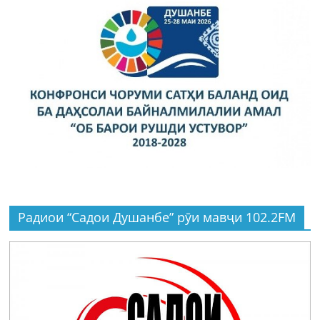
Радиои “Садои Душанбе” рӯи мавҷи 102.2FM