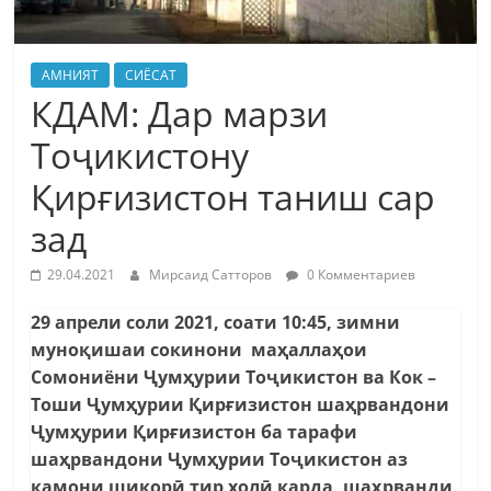
АМНИЯТ
СИЁСАТ
КДАМ: Дар марзи
Тоҷикистону
Қирғизистон таниш сар
зад
29.04.2021
Мирсаид Сатторов
0 Комментариев
29 апрели соли 2021, соати 10:45, зимни
муноқишаи сокинони маҳаллаҳои
Сомониёни Ҷумҳурии Тоҷикистон ва Кок –
Тоши Ҷумҳурии Қирғизистон шаҳрвандони
Ҷумҳурии Қирғизистон ба тарафи
шаҳрвандони Ҷумҳурии Тоҷикистон аз
камони шикорӣ тир холӣ карда, шаҳрванди