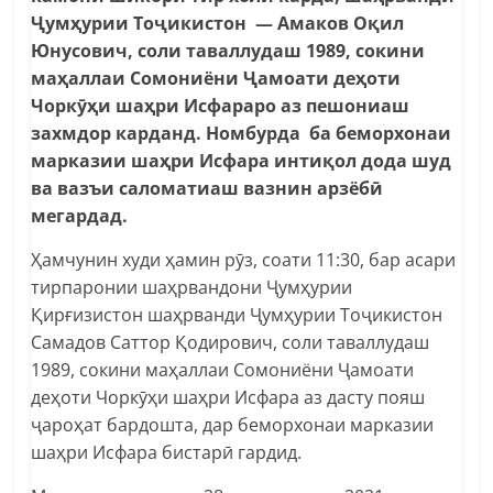
Ҷумҳурии Тоҷикистон — Амаков Оқил
Юнусович, соли таваллудаш 1989, сокини
маҳаллаи Сомониёни Ҷамоати деҳоти
Чоркӯҳи шаҳри Исфараро аз пешониаш
захмдор карданд. Номбурда ба беморхонаи
марказии шаҳри Исфара интиқол дода шуд
ва вазъи саломатиаш вазнин арзёбӣ
мегардад.
Ҳамчунин худи ҳамин рӯз, соати 11:30, бар асари
тирпаронии шаҳрвандони Ҷумҳурии
Қирғизистон шаҳрванди Ҷумҳурии Тоҷикистон
Самадов Саттор Қодирович, соли таваллудаш
1989, сокини маҳаллаи Сомониёни Ҷамоати
деҳоти Чоркӯҳи шаҳри Исфара аз дасту пояш
ҷароҳат бардошта, дар беморхонаи марказии
шаҳри Исфара бистарӣ гардид.