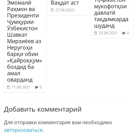
Эмомалӣ
Ваҳдат аст
мукофотҳои
Раҳмон ва
27.06.2022
давлатӣ
Президенти
тақдимкарда
Ҷумҳурии
шуданд
Ӯзбекистон
23.08.2021
0
Шавкат
Мирзиёев аз
Неругоҳи
барқи обии
«Қайроққум»
боздид ба
амал
оварданд
11.06.2021
0
Добавить комментарий
Для отправки комментария вам необходимо
авторизоваться
.