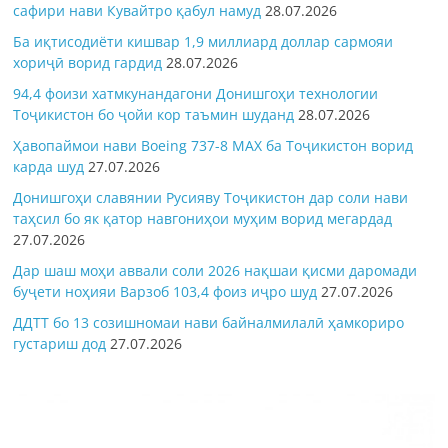
сафири нави Кувайтро қабул намуд
28.07.2026
Ба иқтисодиёти кишвар 1,9 миллиард доллар сармояи
хориҷӣ ворид гардид
28.07.2026
94,4 фоизи хатмкунандагони Донишгоҳи технологии
Тоҷикистон бо ҷойи кор таъмин шуданд
28.07.2026
Ҳавопаймои нави Boeing 737-8 MAX ба Тоҷикистон ворид
карда шуд
27.07.2026
Донишгоҳи славянии Русияву Тоҷикистон дар соли нави
таҳсил бо як қатор навгониҳои муҳим ворид мегардад
27.07.2026
Дар шаш моҳи аввали соли 2026 нақшаи қисми даромади
буҷети ноҳияи Варзоб 103,4 фоиз иҷро шуд
27.07.2026
ДДТТ бо 13 созишномаи нави байналмилалӣ ҳамкориро
густариш дод
27.07.2026