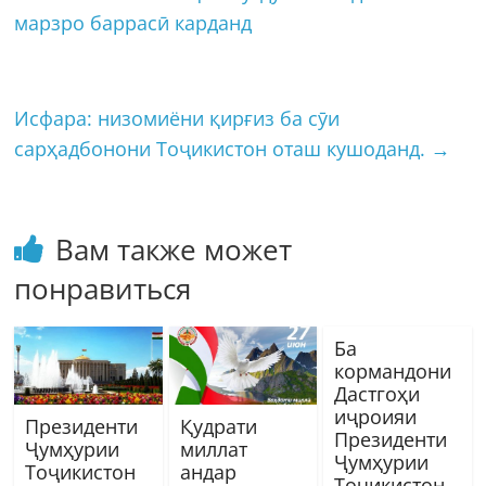
марзро баррасӣ карданд
Исфара: низомиёни қирғиз ба сӯи
сарҳадбонони Тоҷикистон оташ кушоданд.
→
Вам также может
понравиться
Ба
кормандони
Дастгоҳи
иҷроияи
Президенти
Қудрати
Президенти
Ҷумҳурии
миллат
Ҷумҳурии
Тоҷикистон
андар
Тоҷикистон