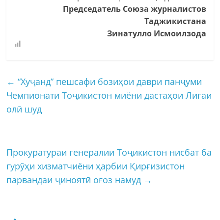
Председатель Союза журналистов
Таджикистана
Зинатулло Исмоилзода
←
“Хуҷанд” пешсафи бозиҳои даври панҷуми
Чемпионати Тоҷикистон миёни дастаҳои Лигаи
олӣ шуд
Прокуратураи генералии Тоҷикистон нисбат ба
гурӯҳи хизматчиёни ҳарбии Қирғизистон
парвандаи ҷиноятӣ оғоз намуд
→