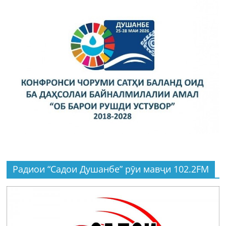
Радиои “Садои Душанбе” рӯи мавҷи 102.2FM