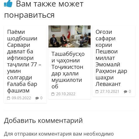
Вам также может
понравиться
Паёми
Оғози
шодбошии
сафари
Сарвари
кории
давлат ба
Пешвои
Ташаббусҳо
ифтихори
миллат
и ҷаҳонии
таҷлили 77 –
Эмомалӣ
Тоҷикистон
умин
Раҳмон дар
дар ҳалли
солгарди
шаҳри
мушкилоти
Ғалаба бар
Левакант
об
фашизм
27.10.2021
0
20.10.2022
09.05.2022
0
Добавить комментарий
Для отправки комментария вам необходимо