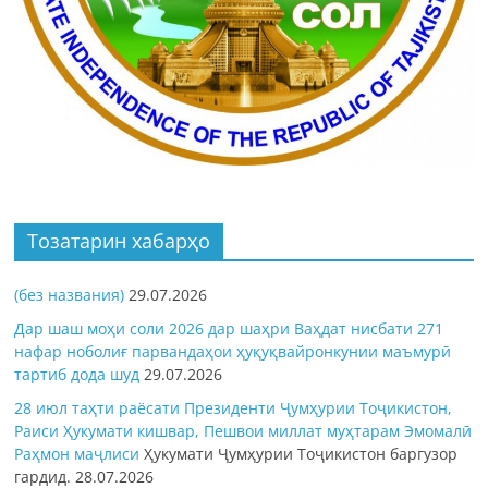
Тозатарин хабарҳо
(без названия)
29.07.2026
Дар шаш моҳи соли 2026 дар шаҳри Ваҳдат нисбати 271
нафар ноболиғ парвандаҳои ҳуқуқвайронкунии маъмурӣ
тартиб дода шуд
29.07.2026
28 июл таҳти раёсати Президенти Ҷумҳурии Тоҷикистон,
Раиси Ҳукумати кишвар, Пешвои миллат муҳтарам Эмомалӣ
Раҳмон
маҷлиси
Ҳукумати Ҷумҳурии Тоҷикистон баргузор
гардид.
28.07.2026