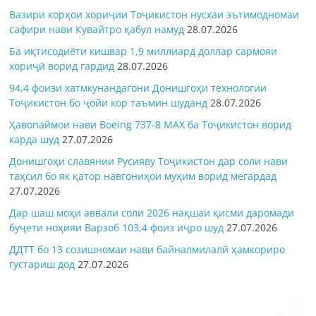
Вазири корҳои хориҷии Тоҷикистон нусхаи эътимодномаи
сафири нави Кувайтро қабул намуд
28.07.2026
Ба иқтисодиёти кишвар 1,9 миллиард доллар сармояи
хориҷӣ ворид гардид
28.07.2026
94,4 фоизи хатмкунандагони Донишгоҳи технологии
Тоҷикистон бо ҷойи кор таъмин шуданд
28.07.2026
Ҳавопаймои нави Boeing 737-8 MAX ба Тоҷикистон ворид
карда шуд
27.07.2026
Донишгоҳи славянии Русияву Тоҷикистон дар соли нави
таҳсил бо як қатор навгониҳои муҳим ворид мегардад
27.07.2026
Дар шаш моҳи аввали соли 2026 нақшаи қисми даромади
буҷети ноҳияи Варзоб 103,4 фоиз иҷро шуд
27.07.2026
ДДТТ бо 13 созишномаи нави байналмилалӣ ҳамкориро
густариш дод
27.07.2026