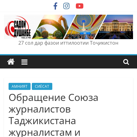
Skip
to
content
27 сол дар фазои иттилоотии Тоҷикистон
АМНИЯТ
СИЁСАТ
Обращение Союза
журналистов
Таджикистана
журналистам и