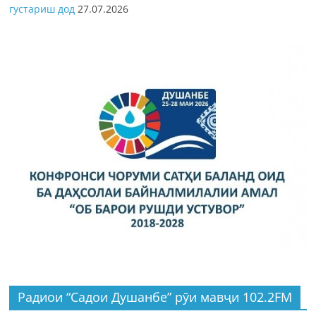
густариш дод
27.07.2026
Радиои “Садои Душанбе” рӯи мавҷи 102.2FM