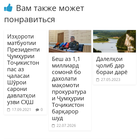
Вам также может
понравиться
Изҳороти
матбуотии
Президенти
Ҷумҳурии
Беш аз 1,1
Далелҳои
Тоҷикистон
миллиард
ҷолиб дар
пас аз
сомонӣ бо
бораи дарё
ҷаласаи
дахолати
27.05.2023
Шӯрои
мақомоти
сарони
прокуратура
давлатҳои
и Ҷумҳурии
узви СҲШ
Тоҷикистон
17.09.2021
0
барқарор
шуд
22.07.2026