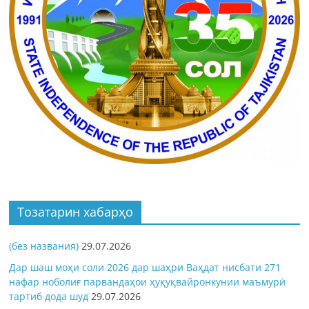
Тозатарин хабарҳо
(без названия)
29.07.2026
Дар шаш моҳи соли 2026 дар шаҳри Ваҳдат нисбати 271
нафар ноболиғ парвандаҳои ҳуқуқвайронкунии маъмурӣ
тартиб дода шуд
29.07.2026