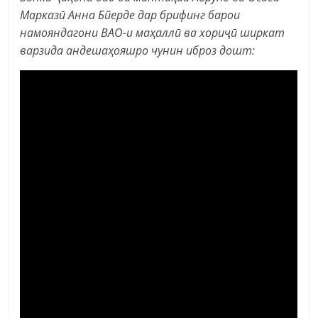
Марказӣ Анна Бйерде дар брифинг барои
намояндагони ВАО-и маҳаллӣ ва хориҷӣ ширкат
варзида андешаҳояшро чунин иброз дошт: