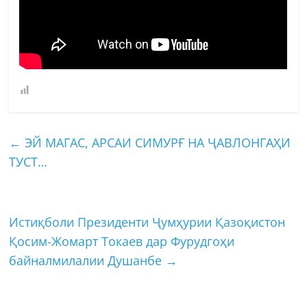
←
ЭЙ МАГАС, АРСАИ СИМУРҒ НА ҶАВЛОНГАҲИ
ТУСТ…
Истиқболи Президенти Ҷумҳурии Қазоқистон
Қосим-Жомарт Токаев дар Фурудгоҳи
байналмилалии Душанбе
→