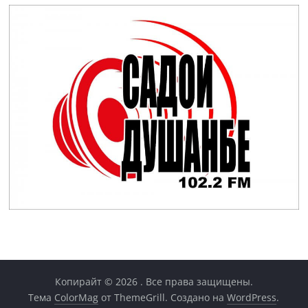
Копирайт © 2026
. Все права защищены.
Тема
ColorMag
от ThemeGrill. Создано на
WordPress
.