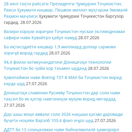
28 июл таҳти раёсати Президенти Ҷумҳурии Тоҷикистон,
Раиси Ҳукумати кишвар, Пешвои миллат муҳтарам Эмомалӣ
Раҳмон
маҷлиси
Ҳукумати Ҷумҳурии Тоҷикистон баргузор
гардид.
28.07.2026
Вазири корҳои хориҷии Тоҷикистон нусхаи эътимодномаи
сафири нави Кувайтро қабул намуд
28.07.2026
Ба иқтисодиёти кишвар 1,9 миллиард доллар сармояи
хориҷӣ ворид гардид
28.07.2026
94,4 фоизи хатмкунандагони Донишгоҳи технологии
Тоҷикистон бо ҷойи кор таъмин шуданд
28.07.2026
Ҳавопаймои нави Boeing 737-8 MAX ба Тоҷикистон ворид
карда шуд
27.07.2026
Донишгоҳи славянии Русияву Тоҷикистон дар соли нави
таҳсил бо як қатор навгониҳои муҳим ворид мегардад
27.07.2026
Дар шаш моҳи аввали соли 2026 нақшаи қисми даромади
буҷети ноҳияи Варзоб 103,4 фоиз иҷро шуд
27.07.2026
ДДТТ бо 13 созишномаи нави байналмилалӣ ҳамкориро