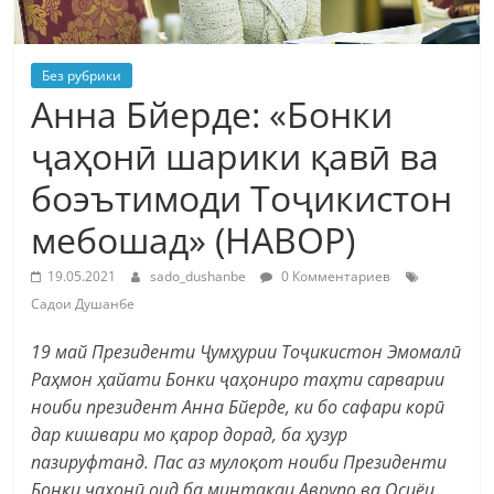
Без рубрики
Анна Бйерде: «Бонки
ҷаҳонӣ шарики қавӣ ва
боэътимоди Тоҷикистон
мебошад» (НАВОР)
19.05.2021
sado_dushanbe
0 Комментариев
Садои Душанбе
19 май Президенти Ҷумҳурии Тоҷикистон Эмомалӣ
Раҳмон ҳайати Бонки ҷаҳониро таҳти сарварии
ноиби президент Анна Бйерде, ки бо сафари корӣ
дар кишвари мо қарор дорад, ба ҳузур
пазируфтанд. Пас аз мулоқот ноиби Президенти
Бонки ҷаҳонӣ оид ба минтақаи Аврупо ва Осиёи