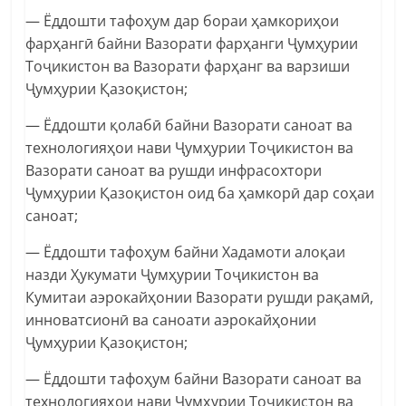
— Ёддошти тафоҳум дар бораи ҳамкориҳои
фарҳангӣ байни Вазорати фарҳанги Ҷумҳурии
Тоҷикистон ва Вазорати фарҳанг ва варзиши
Ҷумҳурии Қазоқистон;
— Ёддошти қолабӣ байни Вазорати саноат ва
технологияҳои нави Ҷумҳурии Тоҷикистон ва
Вазорати саноат ва рушди инфрасохтори
Ҷумҳурии Қазоқистон оид ба ҳамкорӣ дар соҳаи
саноат;
— Ёддошти тафоҳум байни Хадамоти алоқаи
назди Ҳукумати Ҷумҳурии Тоҷикистон ва
Кумитаи аэрокайҳонии Вазорати рушди рақамӣ,
инноватсионӣ ва саноати аэрокайҳонии
Ҷумҳурии Қазоқистон;
— Ёддошти тафоҳум байни Вазорати саноат ва
технологияҳои нави Ҷумҳурии Тоҷикистон ва