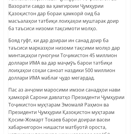
Вазорати савдо ва ҳамгироии Ҷумҳурии
Қазоқистон дар бораи ҳамкорӣ оид ба
масъалаҳои татбиқи лоиҳаҳои муштарак доир
ба таъсиси низоми тақсимоти молҳо.
Бояд гуфт, ки дар доираи ин санад доир ба
таъсиси марказҳои низоми тақсими молҳо дар
минтақаҳои гуногуни Тоҷикистон 45 миллион
доллари ИМА ва дар маҷмӯъ барои татбиқи
лоиҳаҳои соҳаи саноат наздики 500 миллион
доллари ИМА маблағ ҷудо мегардад.
Пас аз анҷоми маросими имзои санадҳои нави
ҳамкорӣ Сарони давлатҳо Президенти Ҷумҳурии
Тоҷикистон муҳтарам Эмомалӣ Раҳмон ва
Президенти Ҷумҳурии Қазоқистон муҳтарам
Қосим-Жомарт Токаев барои доираи васеи
хабарнигорон нишасти матбуотӣ ороста,