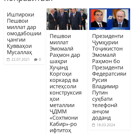
Иштироки
Пешвои
миллат дар
омодабошии
Пешвои
Президенти
ҷангии
миллат
Ҷумҳурии
Қувваҳои
Эмомалӣ
Тоҷикистон
Мусаллаҳ
Раҳмон дар
Эмомалӣ
22.07.2021
0
шаҳри
Раҳмон бо
Хуҷанд
Президенти
Коргоҳи
Федератсияи
коркард ва
Русия
истеҳсоли
Владимир
конструксия
Путин
ҳои
суҳбати
металлии
телефонӣ
ҶДММ
анҷом
«Сохтмони
доданд
Кабир»-ро
18.03.2024
ифтитоҳ