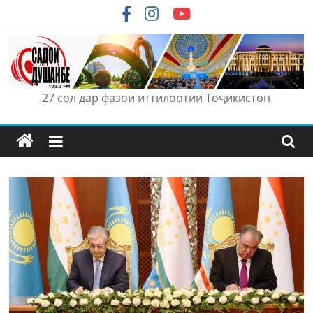
Skip
to
content
27 сол дар фазои иттилоотии Тоҷикистон