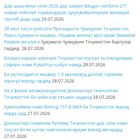
Дар шаш моҳи соли 2026 дар шаҳри Ваҳдат нисбати 271
нафар ноболиғ парвандаҳои ҳуқуқвайронкунии маъмурӣ
тартиб дода шуд
29.07.2026
28 июл таҳти раёсати Президенти Ҷумҳурии Тоҷикистон,
Раиси Ҳукумати кишвар, Пешвои миллат муҳтарам Эмомалӣ
Раҳмон
маҷлиси
Ҳукумати Ҷумҳурии Тоҷикистон баргузор
гардид.
28.07.2026
Вазири корҳои хориҷии Тоҷикистон нусхаи эътимодномаи
сафири нави Кувайтро қабул намуд
28.07.2026
Ба иқтисодиёти кишвар 1,9 миллиард доллар сармояи
хориҷӣ ворид гардид
28.07.2026
94,4 фоизи хатмкунандагони Донишгоҳи технологии
Тоҷикистон бо ҷойи кор таъмин шуданд
28.07.2026
Ҳавопаймои нави Boeing 737-8 MAX ба Тоҷикистон ворид
карда шуд
27.07.2026
Донишгоҳи славянии Русияву Тоҷикистон дар соли нави
таҳсил бо як қатор навгониҳои муҳим ворид мегардад
27.07.2026