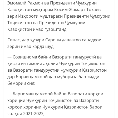
Эмомалӣ Раҳмон ва Президенти Ҷумҳурии
Қазоқистон муҳтарам Қосим-Жомарт Токаев
зери Изҳороти муштараки Президенти Ҷумҳурии
Тоҷикистон ва Президенти Ҷумҳурии
Қазоқистон имзо гузоштанд.
Сипас, дар ҳузури Сарони давлатҳо санадҳои
зерин имзо карда шуд:
— Созишнома байни Вазорати тандурустӣ ва
ҳифзи иҷтимоии аҳолии Ҷумҳурии Тоҷикистон
ва Вазорати тандурустии Ҷумҳурии Қазоқистон
дар бораи ҳамкорӣ дар мубориза бар зидди
бемории сил;
— Барномаи ҳамкорӣ байни Вазорати корҳои
хориҷии Ҷумҳурии Тоҷикистон ва Вазорати
корҳои хориҷии Ҷумҳурии Қазоқистон барои
солҳои 2021-2023;