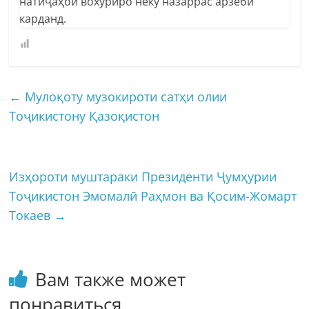
натиҷаҳои вохуриро неку назаррас арзёбӣ
карданд.
←
Мулоқоту музокироти сатҳи олии
Тоҷикистону Қазоқистон
Изҳороти муштараки Президенти Ҷумҳурии
Тоҷикистон Эмомалӣ Раҳмон ва Қосим-Жомарт
Токаев
→
Вам также может
понравиться