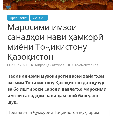
Президент
СИЁСАТ
Маросими имзои
санадҳои нави ҳамкорӣ
миёни Тоҷикистону
Қазоқистон
20.05.2021
Мирсаид Сатторов
0 Комментариев
Пас аз анҷоми музокироти васеи ҳайатҳои
расмии Тоҷикистону Қазоқистон дар ҳузур
ва бо иштироки Сарони давлатҳо маросими
имзои санадҳои нави ҳамкорӣ баргузор
шуд.
Президенти Ҷумҳурии Тоҷикистон муҳтарам