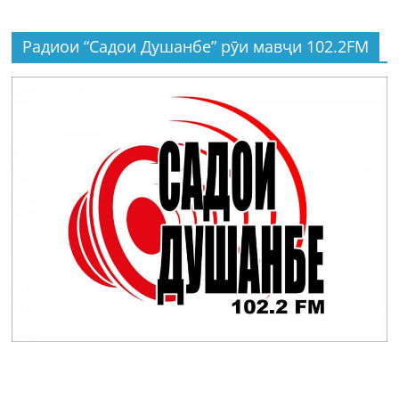
Радиои “Садои Душанбе” рӯи мавҷи 102.2FM