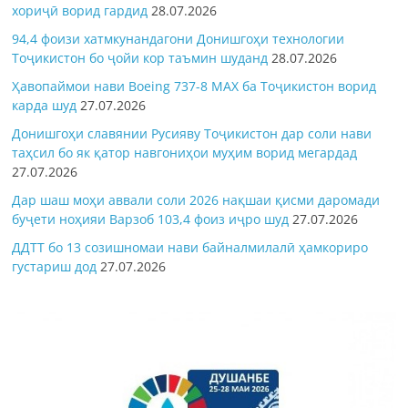
хориҷӣ ворид гардид
28.07.2026
94,4 фоизи хатмкунандагони Донишгоҳи технологии
Тоҷикистон бо ҷойи кор таъмин шуданд
28.07.2026
Ҳавопаймои нави Boeing 737-8 MAX ба Тоҷикистон ворид
карда шуд
27.07.2026
Донишгоҳи славянии Русияву Тоҷикистон дар соли нави
таҳсил бо як қатор навгониҳои муҳим ворид мегардад
27.07.2026
Дар шаш моҳи аввали соли 2026 нақшаи қисми даромади
буҷети ноҳияи Варзоб 103,4 фоиз иҷро шуд
27.07.2026
ДДТТ бо 13 созишномаи нави байналмилалӣ ҳамкориро
густариш дод
27.07.2026