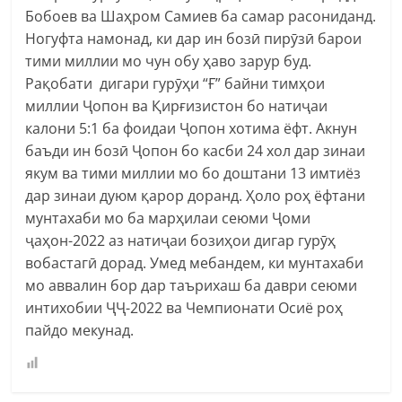
Бобоев ва Шаҳром Самиев ба самар расониданд.
Ногуфта намонад, ки дар ин бозӣ пирӯзӣ барои
тими миллии мо чун обу ҳаво зарур буд.
Рақобати дигари гурӯҳи “Ғ” байни тимҳои
миллии Ҷопон ва Қирғизистон бо натиҷаи
калони 5:1 ба фоидаи Ҷопон хотима ёфт. Акнун
баъди ин бозӣ Ҷопон бо касби 24 хол дар зинаи
якум ва тими миллии мо бо доштани 13 имтиёз
дар зинаи дуюм қарор доранд. Ҳоло роҳ ёфтани
мунтахаби мо ба марҳилаи сеюми Ҷоми
ҷаҳон-2022 аз натиҷаи бозиҳои дигар гурӯҳ
вобастагӣ дорад. Умед мебандем, ки мунтахаби
мо аввалин бор дар таърихаш ба даври сеюми
интихобии ҶҶ-2022 ва Чемпионати Осиё роҳ
пайдо мекунад.