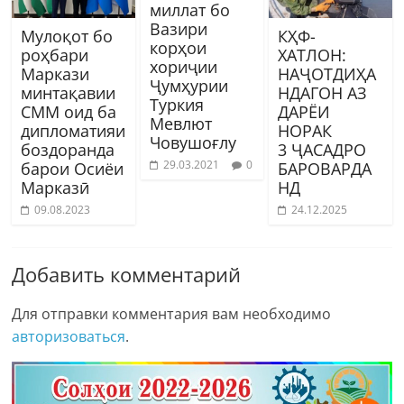
миллат бо
Вазири
Мулоқот бо
КҲФ-
корҳои
роҳбари
ХАТЛОН:
хориҷии
Маркази
НАҶОТДИҲА
Ҷумҳурии
минтақавии
НДАГОН АЗ
Туркия
СММ оид ба
ДАРЁИ
Мевлют
дипломатияи
НОРАК
Човушоғлу
боздоранда
3 ҶАСАДРО
29.03.2021
0
барои Осиёи
БАРОВАРДА
Марказӣ
НД
09.08.2023
24.12.2025
Добавить комментарий
Для отправки комментария вам необходимо
авторизоваться
.