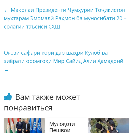
←
Мақолаи Президенти Ҷумҳурии Тоҷикистон
муҳтарам Эмомалӣ Раҳмон ба муносибати 20 –
солагии таъсиси СҲШ
Оғози сафари корӣ дар шаҳри Кӯлоб ва
зиёрати оромгоҳи Мир Сайид Алии Ҳамадонӣ
→
Вам также может
понравиться
Мулоқоти
Пешвои