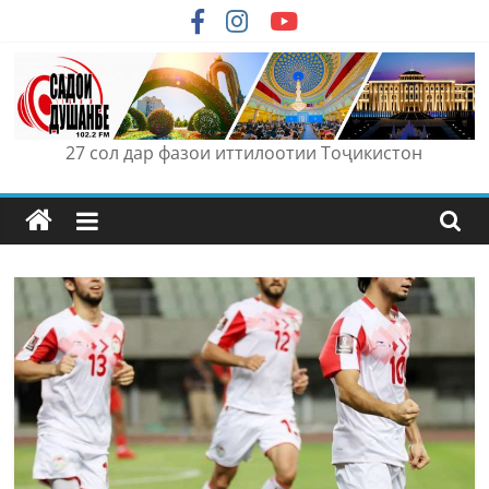
Skip
to
content
27 сол дар фазои иттилоотии Тоҷикистон