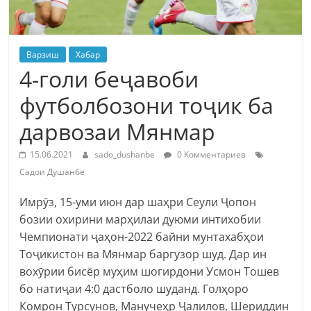
Варзиш
Хабар
4-голи беҷавоби
футболбозони тоҷик ба
дарвозаи Мянмар
15.06.2021
sado_dushanbe
0 Комментариев
Садои Душанбе
Имрӯз, 15-уми июн дар шаҳри Сеули Ҷопон
бозии охирини марҳилаи дуюми интихобии
Чемпионати ҷаҳон-2022 байни мунтахабҳои
Тоҷикистон ва Мянмар баргузор шуд. Дар ин
вохӯрии бисёр муҳим шогирдони Усмон Тошев
бо натиҷаи 4:0 дастболо шуданд. Голҳоро
Комрон Турсунов, Манучеҳр Ҷалилов, Шериддин