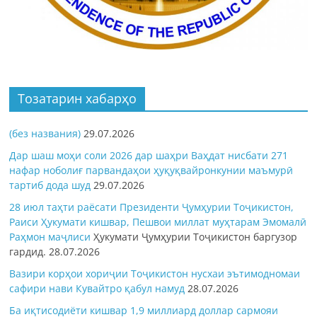
Тозатарин хабарҳо
(без названия)
29.07.2026
Дар шаш моҳи соли 2026 дар шаҳри Ваҳдат нисбати 271
нафар ноболиғ парвандаҳои ҳуқуқвайронкунии маъмурӣ
тартиб дода шуд
29.07.2026
28 июл таҳти раёсати Президенти Ҷумҳурии Тоҷикистон,
Раиси Ҳукумати кишвар, Пешвои миллат муҳтарам Эмомалӣ
Раҳмон
маҷлиси
Ҳукумати Ҷумҳурии Тоҷикистон баргузор
гардид.
28.07.2026
Вазири корҳои хориҷии Тоҷикистон нусхаи эътимодномаи
сафири нави Кувайтро қабул намуд
28.07.2026
Ба иқтисодиёти кишвар 1,9 миллиард доллар сармояи