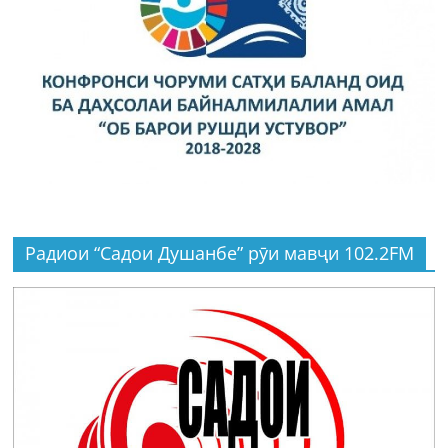
Радиои “Садои Душанбе” рӯи мавҷи 102.2FM