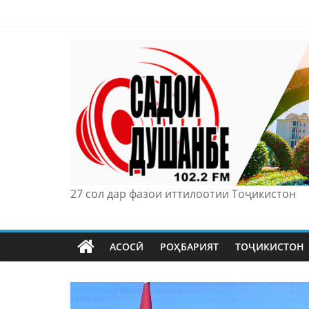
Skip
to
content
27 сол дар фазои иттилоотии Тоҷикистон
АСОСӢ
РОҲБАРИЯТ
ТОҶИКИСТОН