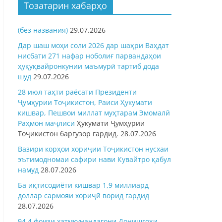
Тозатарин хабарҳо
(без названия)
29.07.2026
Дар шаш моҳи соли 2026 дар шаҳри Ваҳдат
нисбати 271 нафар ноболиғ парвандаҳои
ҳуқуқвайронкунии маъмурӣ тартиб дода
шуд
29.07.2026
28 июл таҳти раёсати Президенти
Ҷумҳурии Тоҷикистон, Раиси Ҳукумати
кишвар, Пешвои миллат муҳтарам Эмомалӣ
Раҳмон
маҷлиси
Ҳукумати Ҷумҳурии
Тоҷикистон баргузор гардид.
28.07.2026
Вазири корҳои хориҷии Тоҷикистон нусхаи
эътимодномаи сафири нави Кувайтро қабул
намуд
28.07.2026
Ба иқтисодиёти кишвар 1,9 миллиард
доллар сармояи хориҷӣ ворид гардид
28.07.2026
94,4 фоизи хатмкунандагони Донишгоҳи