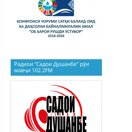
Радиои “Садои Душанбе” рӯи
мавҷи 102.2FM