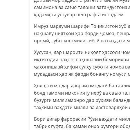
самимона ва саъю талоши ватандӯстонаи
қадамҳои устувор пеш рафта истодаем.
Имрӯз мардуми шарифи Тоҷикистон хуб да
нақшаву ниятҳои ҳар фарди ҷомеа, пешра
оромӣ, суботи комили сиёсӣ ва ваҳдати 
Хусусан, дар шароити ниҳоят ҳассоси ҷо
иқтисодии ҷаҳон, паҳншавии бемориҳои 
ҷаҳонишавӣ ҳифзи сулҳу суботи ҷомеа ва
муқаддаси ҳар як фарди бонангу номуси 
Ҳоло, ки мо дар давраи омодагӣ ба таҷл
бояд тамоми имконияту нерӯ ва саъю тал
бузурги миллиамонро дар рӯҳияи баланди
таҳкими ваҳдати миллӣ ва дастовардҳои 
Бори дигар фарорасии Рӯзи ваҳдати ми
табрик гуфта, ба ҳамаи онҳо рӯзгори обо