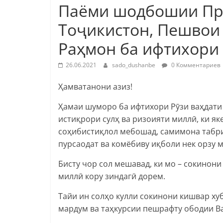
Паёми шодбошии Пр
Тоҷикистон, Пешвои
Раҳмон ба ифтихори 
26.06.2021
sado_dushanbe
0 Комментариев
Ҳамватанони азиз!
Ҳамаи шуморо ба ифтихори Рӯзи ваҳдати
истиқрори сулҳ ва ризоияти миллӣ, ки я
соҳибистиқлол мебошад, самимона табрик
пурсаодат ва комёбиву иқболи нек орзу 
Бисту чор сол мешавад, ки мо – сокинон
миллӣ кору зиндагӣ дорем.
Тайи ин солҳо кулли сокинони кишвар ху
мардум ва таҳкурсии пешрафту ободии В