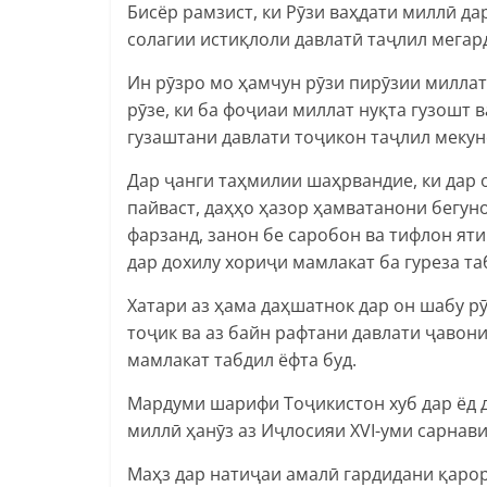
Бисёр рамзист, ки Рӯзи ваҳдати миллӣ да
солагии истиқлоли давлатӣ таҷлил мегар
Ин рӯзро мо ҳамчун рӯзи пирӯзии миллат
рӯзе, ки ба фоҷиаи миллат нуқта гузошт 
гузаштани давлати тоҷикон таҷлил мекун
Дар ҷанги таҳмилии шаҳрвандие, ки дар
пайваст, даҳҳо ҳазор ҳамватанони бегун
фарзанд, занон бе саробон ва тифлон ят
дар дохилу хориҷи мамлакат ба гуреза та
Хатари аз ҳама даҳшатнок дар он шабу р
тоҷик ва аз байн рафтани давлати ҷавон
мамлакат табдил ёфта буд.
Мардуми шарифи Тоҷикистон хуб дар ёд д
миллӣ ҳанӯз аз Иҷлосияи XVI-уми сарнав
Маҳз дар натиҷаи амалӣ гардидани қаро