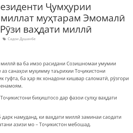
езиденти Ҷумҳурии
 миллат муҳтарам Эмомалӣ
Рӯзи ваҳдати миллӣ
Садои Душанбе
 миллӣ ва ба имзо расидани Созишномаи умумии
ке аз санаҳои муҳимму таърихии Тоҷикистони
 гуфта, ба ҳар як хонадони кишвар саломатӣ, рӯзгори
менамоям.
и Тоҷикистони биҳиштосо дар фазои сулҳу ваҳдати
б дарк намуданд, ки ваҳдати миллӣ заминаи саодати
атани азизи мо – Тоҷикистон мебошад.