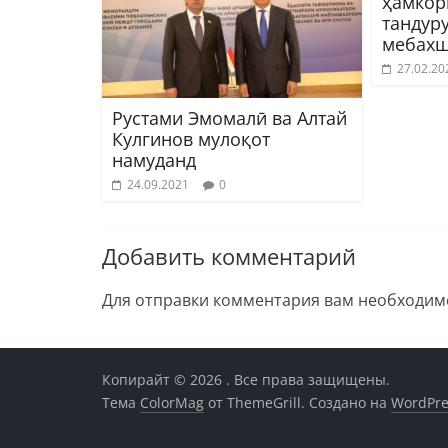
ҳамкор
тандуру
мебах
27.02.20
Рустами Эмомалӣ ва Алтай
Кулгинов мулоқот
намуданд
24.09.2021
0
Добавить комментарий
Для отправки комментария вам необходи
Копирайт © 2026
. Все права защищены.
Тема
ColorMag
от ThemeGrill. Создано на
WordPre