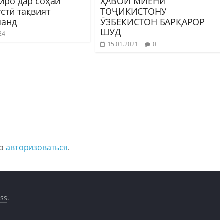
иро дар соҳаи
ҲАВОӢ МИЁНИ
стӣ тақвият
ТОҶИКИСТОНУ
шанд
ӮЗБЕКИСТОН БАРҚАРОР
ШУД
24
15.01.2021
0
мо
авторизоваться
.
ss
.