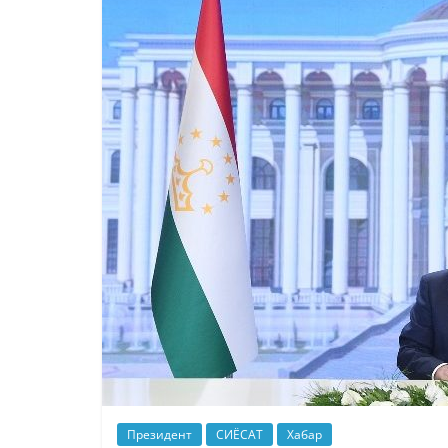
Президент
СИЁСАТ
Хабар