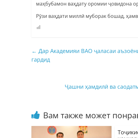
маҳбубамон ваҳдату оромии ҷовидона о
Рӯзи ваҳдати миллӣ муборак бошад, ҳамв
←
Дар Академияи ВАО ҷаласаи аъзоён
гардид
Ҷашни ҳамдилӣ ва саодатм
Вам также может понра
Тоҷики