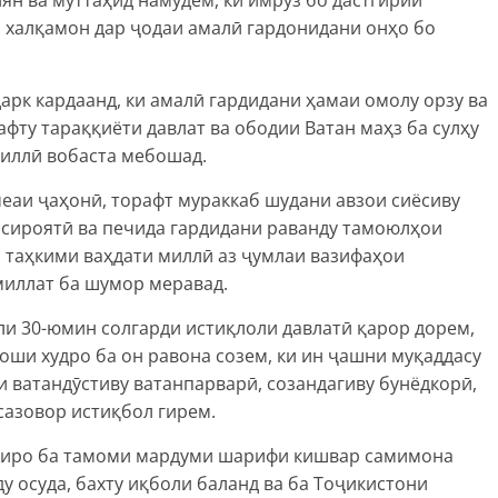
 халқамон дар ҷодаи амалӣ гардонидани онҳо бо
рк кардаанд, ки амалӣ гардидани ҳамаи омолу орзу ва
фту тараққиёти давлат ва ободии Ватан маҳз ба сулҳу
миллӣ вобаста мебошад.
меаи ҷаҳонӣ, торафт мураккаб шудани авзои сиёсиву
сироятӣ ва печида гардидани раванду тамоюлҳои
 таҳкими ваҳдати миллӣ аз ҷумлаи вазифаҳои
миллат ба шумор меравад.
или 30-юмин солгарди истиқлоли давлатӣ қарор дорем,
оши худро ба он равона созем, ки ин ҷашни муқаддасу
 ватандӯстиву ватанпарварӣ, созандагиву бунёдкорӣ,
сазовор истиқбол гирем.
ллиро ба тамоми мардуми шарифи кишвар самимона
ду осуда, бахту иқболи баланд ва ба Тоҷикистони