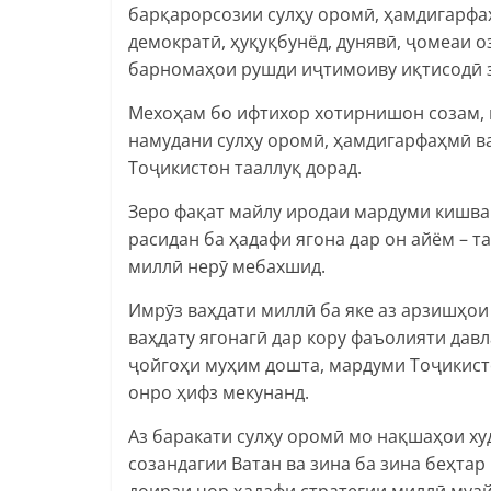
барқарорсозии сулҳу оромӣ, ҳамдигарфаҳ
демократӣ, ҳуқуқбунёд, дунявӣ, ҷомеаи 
барномаҳои рушди иҷтимоиву иқтисодӣ з
Мехоҳам бо ифтихор хотирнишон созам, 
намудани сулҳу оромӣ, ҳамдигарфаҳмӣ в
Тоҷикистон тааллуқ дорад.
Зеро фақат майлу иродаи мардуми кишва
расидан ба ҳадафи ягона дар он айём – т
миллӣ нерӯ мебахшид.
Имрӯз ваҳдати миллӣ ба яке аз арзишҳо
ваҳдату ягонагӣ дар кору фаъолияти давл
ҷойгоҳи муҳим дошта, мардуми Тоҷикис
онро ҳифз мекунанд.
Аз баракати сулҳу оромӣ мо нақшаҳои х
созандагии Ватан ва зина ба зина беҳтар
доираи чор ҳадафи стратегии миллӣ муай