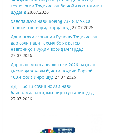
технологии Тоҷикистон бо ҷойи кор таъмин
шуданд
28.07.2026
Ҳавопаймои нави Boeing 737-8 MAX ба
Тоҷикистон ворид карда шуд
27.07.2026
Донишгоҳи славянии Русияву Тоҷикистон
дар соли нави таҳсил бо як қатор
навгониҳои муҳим ворид мегардад
27.07.2026
Дар шаш моҳи аввали соли 2026 нақшаи
қисми даромади буҷети ноҳияи Варзоб
103,4 фоиз иҷро шуд
27.07.2026
ДДТТ бо 13 созишномаи нави
байналмилалӣ ҳамкориро густариш дод
27.07.2026