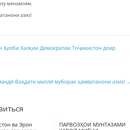
рзу менамоям.
атанони азиз!
и Ҳизби Халқии Демократии Тоҷикистон доир
андӣ-Ваҳдати миллӣ муборак ҳамватанони азиз!
виться
стон ва Эрон
ПАРВОЗҲОИ МУНТАЗАМИ