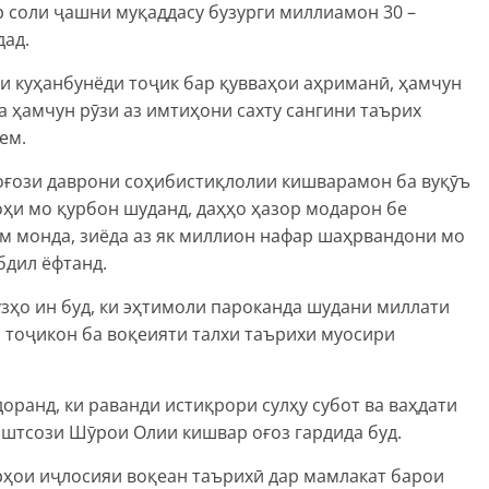
р соли ҷашни муқаддасу бузурги миллиамон 30 –
дад.
и куҳанбунёди тоҷик бар қувваҳои аҳриманӣ, ҳамчун
ва ҳамчун рӯзи аз имтиҳони сахту сангини таърих
ем.
 оғози даврони соҳибистиқлолии кишварамон ба вуқӯъ
оҳи мо қурбон шуданд, даҳҳо ҳазор модарон бе
им монда, зиёда аз як миллион нафар шаҳрвандони мо
бдил ёфтанд.
ӯзҳо ин буд, ки эҳтимоли пароканда шудани миллати
и тоҷикон ба воқеияти талхи таърихи муосири
оранд, ки раванди истиқрори сулҳу субот ва ваҳдати
иштсози Шӯрои Олии кишвар оғоз гардида буд.
рҳои иҷлосияи воқеан таърихӣ дар мамлакат барои