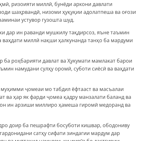
мӣ, ризоияти миллӣ, бунёди аркони давлати
озоди шаҳрвандӣ, низоми ҳуқуқии адолатпеша ва оғози
аминаи устувор гузошта шуд.
ки дар ин раванди мушкилу тақдирсоз, яъне таъмин
а ваҳдати миллӣ нақши ҳалкунанда танҳо ба мардуми
р ба роҳбарияти давлат ва Ҳукумати мамлакат барои
аъмин намудани сулҳу оромӣ, суботи сиёсӣ ва ваҳдати
и муҳимми ҷомеаи мо табдил ёфтааст ва масъалаи
ат ва ҳар як фарди ҷомеа қадру манзалати баланд ва
тон ин арзиши миллиро ҳамеша гиромӣ медоранд ва
удро доир ба пешрафти босуботи кишвар, ободониву
 гардонидани сатҳу сифати зиндагии мардум дар
ян ва муттаҳид намудем, ки имрӯз бо дастгирии