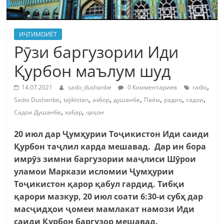
ИҶТИМОИЁТ
Рӯзи баргузории Иди
Қурбон маълум шуд
,
14.07.2021
sado_dushanbe
0 Комментариев
radio
,
,
,
,
,
,
,
Sadoi Dushanbe
tajikistan
ахбор
душанбе
Паём
радио
садои
,
,
Садои Душанбе
хабар
ҷаҳон
20 июл дар Ҷумҳурии Тоҷикистон Иди саиди
Қурбон таҷлил карда мешавад. Дар ин бора
имрӯз зимни баргузории маҷлиси Шӯрои
уламои Маркази исломии Ҷумҳурии
Тоҷикистон қарор қабул гардид. Тибқи
қарори мазкур, 20 июл соати 6:30-и субҳ дар
масҷидҳои ҷомеи мамлакат намози Иди
саиди Қурбон баргузор мешавад.