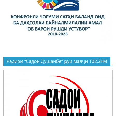
Радиои “Садои Душанбе” рӯи мавҷи 102.2FM