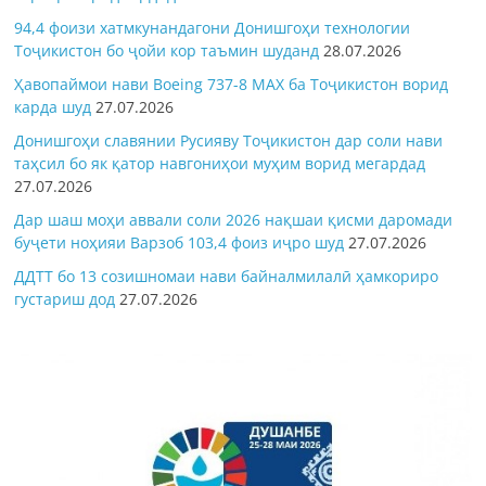
94,4 фоизи хатмкунандагони Донишгоҳи технологии
Тоҷикистон бо ҷойи кор таъмин шуданд
28.07.2026
Ҳавопаймои нави Boeing 737-8 MAX ба Тоҷикистон ворид
карда шуд
27.07.2026
Донишгоҳи славянии Русияву Тоҷикистон дар соли нави
таҳсил бо як қатор навгониҳои муҳим ворид мегардад
27.07.2026
Дар шаш моҳи аввали соли 2026 нақшаи қисми даромади
буҷети ноҳияи Варзоб 103,4 фоиз иҷро шуд
27.07.2026
ДДТТ бо 13 созишномаи нави байналмилалӣ ҳамкориро
густариш дод
27.07.2026