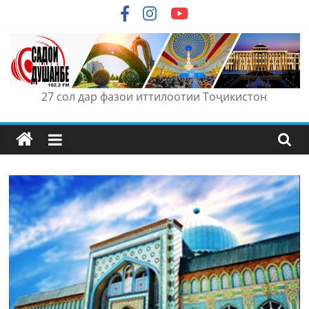
Skip
to
content
27 сол дар фазои иттилоотии Тоҷикистон