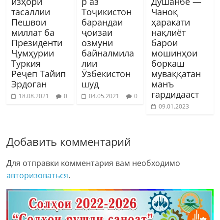
изҳори
р аз
Душанбе —
тасаллии
Тоҷикистон
Чаноқ
Пешвои
барандаи
ҳаракати
миллат ба
ҷоизаи
нақлиёт
Президенти
озмуни
барои
Ҷумҳурии
байналмила
мошинҳои
Туркия
лии
боркаш
Реҷеп Тайип
Ӯзбекистон
муваққатан
Эрдоган
шуд
манъ
гардидааст
18.08.2021
0
04.05.2021
0
09.01.2023
Добавить комментарий
Для отправки комментария вам необходимо
авторизоваться
.