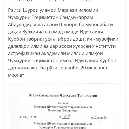
Раиси Шӯрои уламои Маркази исломии
Ҷумҳурии Тоҷикистон Саидмукаррам
Абдуқодирзода аъзои Шӯроро ба муносибати
даҳаи Зулҳиҷҷа ва омад-омади Иди саиди
Қурбон табрик гуфта, иброз дошт, ки «мувофиқи
далелҳои илмӣ ва дар асоси хулосаи Институти
астрофизикаи Академияи миллии илмҳои
Ҷумҳурии Тоҷикистон имсол Иди саиди Қурбон
дар мамлакат ба рӯзи сешанбе, 20 июл рост
меояд».