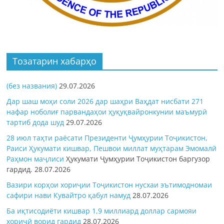
Тозатарин хабарҳо
(без названия)
29.07.2026
Дар шаш моҳи соли 2026 дар шаҳри Ваҳдат нисбати 271
нафар ноболиғ парвандаҳои ҳуқуқвайронкунии маъмурӣ
тартиб дода шуд
29.07.2026
28 июл таҳти раёсати Президенти Ҷумҳурии Тоҷикистон,
Раиси Ҳукумати кишвар, Пешвои миллат муҳтарам Эмомалӣ
Раҳмон
маҷлиси
Ҳукумати Ҷумҳурии Тоҷикистон баргузор
гардид.
28.07.2026
Вазири корҳои хориҷии Тоҷикистон нусхаи эътимодномаи
сафири нави Кувайтро қабул намуд
28.07.2026
Ба иқтисодиёти кишвар 1,9 миллиард доллар сармояи
хориҷӣ ворид гардид
28.07.2026