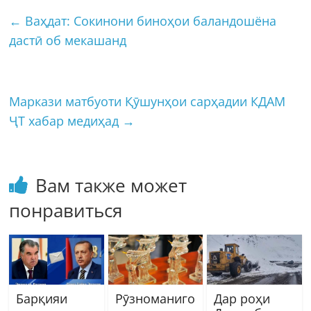
←
Ваҳдат: Сокинони биноҳои баландошёна
дастӣ об мекашанд
Маркази матбуоти Қӯшунҳои сарҳадии КДАМ
ҶТ хабар медиҳад
→
Вам также может
понравиться
Барқияи
Рӯзноманиго
Дар роҳи