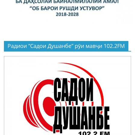
Радиои “Садои Душанбе” рӯи мавҷи 102.2FM