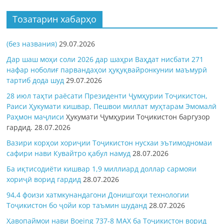
Тозатарин хабарҳо
(без названия)
29.07.2026
Дар шаш моҳи соли 2026 дар шаҳри Ваҳдат нисбати 271
нафар ноболиғ парвандаҳои ҳуқуқвайронкунии маъмурӣ
тартиб дода шуд
29.07.2026
28 июл таҳти раёсати Президенти Ҷумҳурии Тоҷикистон,
Раиси Ҳукумати кишвар, Пешвои миллат муҳтарам Эмомалӣ
Раҳмон
маҷлиси
Ҳукумати Ҷумҳурии Тоҷикистон баргузор
гардид.
28.07.2026
Вазири корҳои хориҷии Тоҷикистон нусхаи эътимодномаи
сафири нави Кувайтро қабул намуд
28.07.2026
Ба иқтисодиёти кишвар 1,9 миллиард доллар сармояи
хориҷӣ ворид гардид
28.07.2026
94,4 фоизи хатмкунандагони Донишгоҳи технологии
Тоҷикистон бо ҷойи кор таъмин шуданд
28.07.2026
Ҳавопаймои нави Boeing 737-8 MAX ба Тоҷикистон ворид