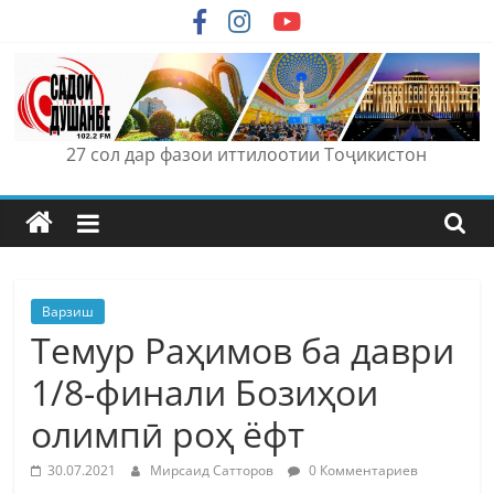
Skip
to
content
27 сол дар фазои иттилоотии Тоҷикистон
Варзиш
Темур Раҳимов ба даври
1/8-финали Бозиҳои
олимпӣ роҳ ёфт
30.07.2021
Мирсаид Сатторов
0 Комментариев