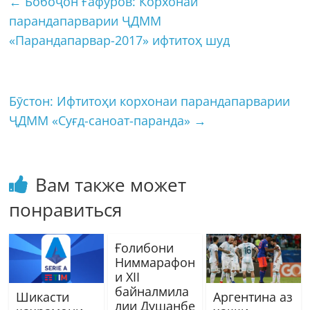
←
Бобоҷон Ғафуров: Корхонаи
парандапарварии ҶДММ
«Парандапарвар-2017» ифтитоҳ шуд
Бӯстон: Ифтитоҳи корхонаи парандапарварии
ҶДММ «Суғд-саноат-паранда»
→
Вам также может
понравиться
Ғолибони
Ниммарафон
и ХII
байналмила
Шикасти
Аргентина аз
лии Душанбе