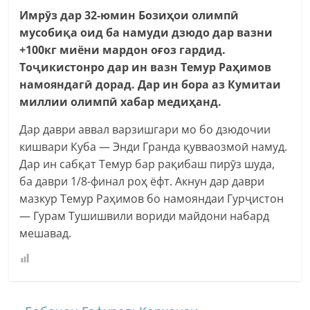
Имрӯз дар 32-юмин Бозиҳои олимпӣ
мусобиқа оид ба намуди дзюдо дар вазни
+100кг миёни мардон оғоз гардид.
Тоҷикистонро дар ин вазн Темур Раҳимов
намояндагӣ дорад.
Дар ин бора аз Кумитаи
миллии олимпӣ хабар медиҳанд.
Дар даври аввал варзишгари мо бо дзюдочии
кишвари Куба — Энди Гранда қувваозмоӣ намуд.
Дар ин сабқат Темур бар рақибаш пирӯз шуда,
ба даври 1/8-финал роҳ ёфт. Акнун дар даври
мазкур Темур Раҳимов бо намояндаи Гурҷистон
— Гурам Тушишвили вориди майдони набард
мешавад.