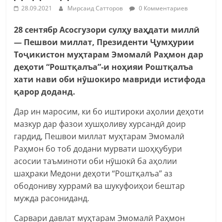
28.09.2021
Мирсаид Сатторов
0 Комментариев
28 сентябр Асосгузори сулҳу ваҳдати миллӣ
— Пешвои миллат, Президенти Ҷумҳурии
Тоҷикистон муҳтарам Эмомалӣ Раҳмон дар
деҳоти “Роштқалъа”-и ноҳияи Роштқалъа
хати нави оби нӯшокиро мавриди истифода
қарор доданд.
Дар ин маросим, ки бо иштироки аҳолии деҳоти
мазкур дар фазои хушҳоливу хурсандӣ доир
гардид, Пешвои миллат муҳтарам Эмомалӣ
Раҳмон бо тоб додани мурвати шоҳқубури
асосии таъминоти оби нӯшокӣ ба аҳолии
шаҳраки Медони деҳоти “Роштқалъа” аз
ободониву хуррамӣ ва шукуфоиҳои бештар
мужда расониданд.
Сарвари давлат муҳтарам Эмомалӣ Раҳмон