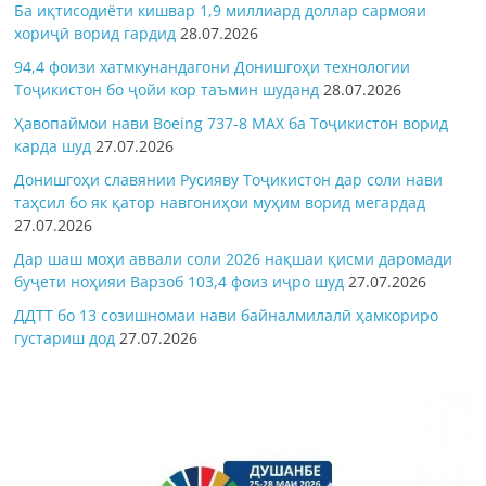
Ба иқтисодиёти кишвар 1,9 миллиард доллар сармояи
хориҷӣ ворид гардид
28.07.2026
94,4 фоизи хатмкунандагони Донишгоҳи технологии
Тоҷикистон бо ҷойи кор таъмин шуданд
28.07.2026
Ҳавопаймои нави Boeing 737-8 MAX ба Тоҷикистон ворид
карда шуд
27.07.2026
Донишгоҳи славянии Русияву Тоҷикистон дар соли нави
таҳсил бо як қатор навгониҳои муҳим ворид мегардад
27.07.2026
Дар шаш моҳи аввали соли 2026 нақшаи қисми даромади
буҷети ноҳияи Варзоб 103,4 фоиз иҷро шуд
27.07.2026
ДДТТ бо 13 созишномаи нави байналмилалӣ ҳамкориро
густариш дод
27.07.2026