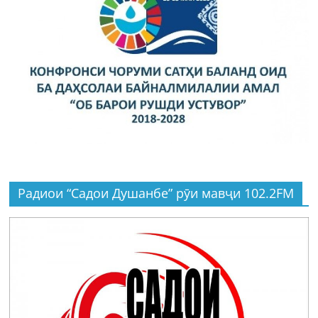
Радиои “Садои Душанбе” рӯи мавҷи 102.2FM