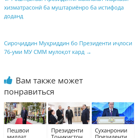
хизматрасонӣ ба муштариёнро ба истифода
доданд
Сироҷиддин Муҳриддин бо Президенти иҷлоси
76-уми МУ СММ мулоқот кард
→
Вам также может
понравиться
Пешвои
Президенти
Суханронии
миллат
Тоҷикистон
Президенти