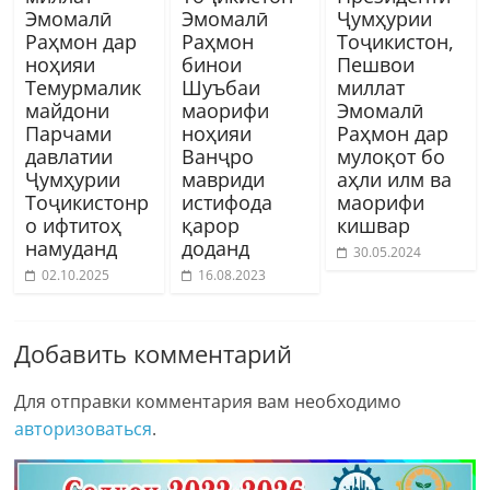
Эмомалӣ
Эмомалӣ
Ҷумҳурии
Раҳмон дар
Раҳмон
Тоҷикистон,
ноҳияи
бинои
Пешвои
Темурмалик
Шуъбаи
миллат
майдони
маорифи
Эмомалӣ
Парчами
ноҳияи
Раҳмон дар
давлатии
Ванҷро
мулоқот бо
Ҷумҳурии
мавриди
аҳли илм ва
Тоҷикистонр
истифода
маорифи
о ифтитоҳ
қарор
кишвар
намуданд
доданд
30.05.2024
02.10.2025
16.08.2023
Добавить комментарий
Для отправки комментария вам необходимо
авторизоваться
.