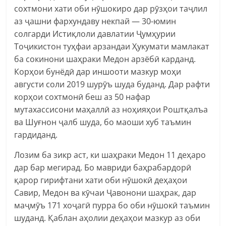
сохтмони хати оби нӯшокиро дар рӯзҳои таҷлил
аз ҷашни фархундаву некпай — 30-юмин
солгарди Истиқлоли давлатии Ҷумҳурии
Тоҷикистон туҳфаи арзандаи Ҳукумати мамлакат
ба сокинони шаҳраки Медон арзёбӣ карданд.
Корҳои бунёдӣ дар иншооти мазкур моҳи
августи соли 2019 шурӯъ шуда буданд. Дар рафти
корҳои сохтмонӣ беш аз 50 нафар
мутахассисони маҳаллӣ аз ноҳияҳои Роштқалъа
ва Шуғнон ҷалб шуда, бо маоши хуб таъмин
гардиданд.
Лозим ба зикр аст, ки шаҳраки Медон 11 деҳаро
дар бар мегирад. Бо мавриди баҳрабардорӣ
қарор гирифтани хати оби нӯшокӣ деҳаҳои
Савир, Медон ва кӯчаи Ҷавонони шаҳрак, дар
маҷмӯъ 171 хоҷагӣ пурра бо оби нӯшокӣ таъмин
шуданд. Қаблан аҳолии деҳаҳои мазкур аз оби