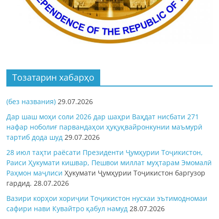
Тозатарин хабарҳо
(без названия)
29.07.2026
Дар шаш моҳи соли 2026 дар шаҳри Ваҳдат нисбати 271
нафар ноболиғ парвандаҳои ҳуқуқвайронкунии маъмурӣ
тартиб дода шуд
29.07.2026
28 июл таҳти раёсати Президенти Ҷумҳурии Тоҷикистон,
Раиси Ҳукумати кишвар, Пешвои миллат муҳтарам Эмомалӣ
Раҳмон
маҷлиси
Ҳукумати Ҷумҳурии Тоҷикистон баргузор
гардид.
28.07.2026
Вазири корҳои хориҷии Тоҷикистон нусхаи эътимодномаи
сафири нави Кувайтро қабул намуд
28.07.2026