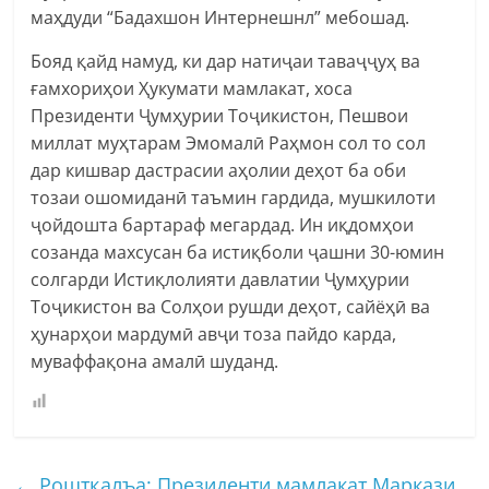
маҳдуди “Бадахшон Интернешнл” мебошад.
Бояд қайд намуд, ки дар натиҷаи таваҷҷуҳ ва
ғамхориҳои Ҳукумати мамлакат, хоса
Президенти Ҷумҳурии Тоҷикистон, Пешвои
миллат муҳтарам Эмомалӣ Раҳмон сол то сол
дар кишвар дастрасии аҳолии деҳот ба оби
тозаи ошомиданӣ таъмин гардида, мушкилоти
ҷойдошта бартараф мегардад. Ин иқдомҳои
созанда махсусан ба истиқболи ҷашни 30-юмин
солгарди Истиқлолияти давлатии Ҷумҳурии
Тоҷикистон ва Солҳои рушди деҳот, сайёҳӣ ва
ҳунарҳои мардумӣ авҷи тоза пайдо карда,
муваффақона амалӣ шуданд.
←
Роштқалъа: Президенти мамлакат Маркази