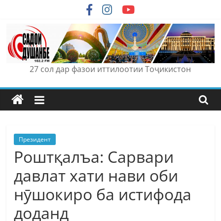
Skip
to
content
27 сол дар фазои иттилоотии Тоҷикистон
Президент
Роштқалъа: Сарвари
давлат хати нави оби
нӯшокиро ба истифода
доданд