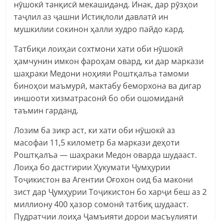
нӯшокӣ танқисӣ мекашиданд. Инак, дар рӯзҳои
таҷлил аз ҷашни Истиқлоли давлатӣ ин
мушкилии сокинон ҳалли худро пайдо кард.
Татбиқи лоиҳаи сохтмони хати оби нӯшокӣ
ҳамчунин имкон фароҳам овард, ки дар маркази
шаҳраки Медони ноҳияи Роштқалъа тамоми
биноҳои маъмурӣ, мактабу беморхона ва дигар
иншооти хизматрасонӣ бо оби ошомиданӣ
таъмин гарданд.
Лозим ба зикр аст, ки хати оби нӯшокӣ аз
масофаи 11,5 километр ба маркази деҳоти
Роштқалъа — шаҳраки Медон оварда шудааст.
Лоиҳа бо дастгирии Ҳукумати Ҷумҳурии
Тоҷикистон ва Агентии Оғохон оид ба макони
зист дар Ҷумҳурии Тоҷикистон бо харҷи беш аз 2
миллиону 400 ҳазор сомонӣ татбиқ шудааст.
Пудратчии лоиҳа Ҷамъияти дорои масъулияти