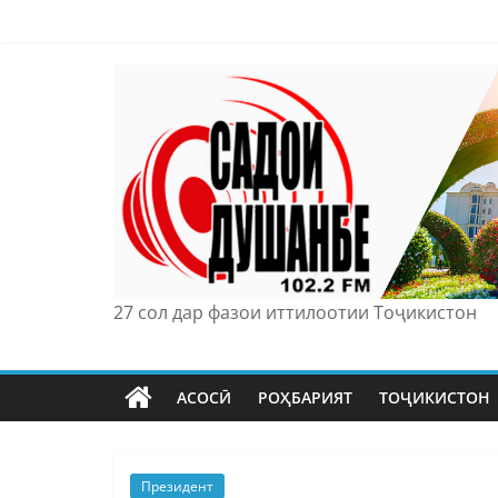
Skip
to
content
27 сол дар фазои иттилоотии Тоҷикистон
АСОСӢ
РОҲБАРИЯТ
ТОҶИКИСТОН
Президент