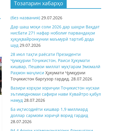
Тозатарин хабарҳо
→
(без названия)
29.07.2026
Дар шаш моҳи соли 2026 дар шаҳри Ваҳдат
нисбати 271 нафар ноболиғ парвандаҳои
ҳуқуқвайронкунии маъмурӣ тартиб дода
шуд
29.07.2026
28 июл таҳти раёсати Президенти
Ҷумҳурии Тоҷикистон, Раиси Ҳукумати
кишвар, Пешвои миллат муҳтарам Эмомалӣ
Раҳмон
маҷлиси
Ҳукумати Ҷумҳурии
Тоҷикистон баргузор гардид.
28.07.2026
Вазири корҳои хориҷии Тоҷикистон нусхаи
эътимодномаи сафири нави Кувайтро қабул
намуд
28.07.2026
Ба иқтисодиёти кишвар 1,9 миллиард
доллар сармояи хориҷӣ ворид гардид
28.07.2026
94,4 фоизи хатмкунандагони Донишгоҳи