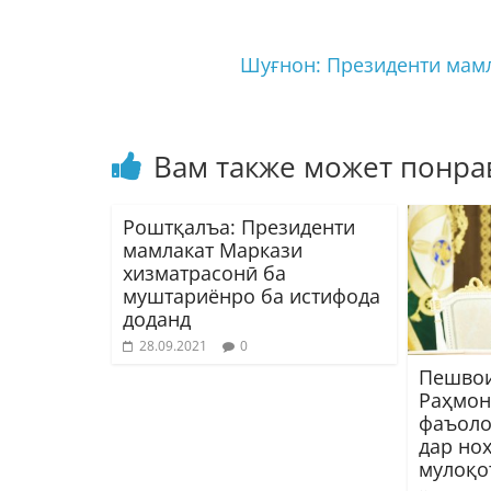
Шуғнон: Президенти мам
Вам также может понра
Роштқалъа: Президенти
мамлакат Маркази
хизматрасонӣ ба
муштариёнро ба истифода
доданд
28.09.2021
0
Пешвои
Раҳмон
фаъоло
дар но
мулоқо