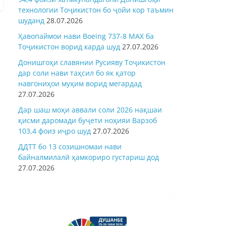
технологии Тоҷикистон бо ҷойи кор таъмин
шуданд
28.07.2026
Ҳавопаймои нави Boeing 737-8 MAX ба
Тоҷикистон ворид карда шуд
27.07.2026
Донишгоҳи славянии Русияву Тоҷикистон
дар соли нави таҳсил бо як қатор
навгониҳои муҳим ворид мегардад
27.07.2026
Дар шаш моҳи аввали соли 2026 нақшаи
қисми даромади буҷети ноҳияи Варзоб
103,4 фоиз иҷро шуд
27.07.2026
ДДТТ бо 13 созишномаи нави
байналмилалӣ ҳамкориро густариш дод
27.07.2026