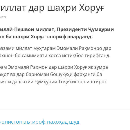
иллат дар шаҳри Хоруғ
иев
и миллӣ-Пешвои миллат, Президенти Ҷумҳурии
н ба шаҳри Хоруғ ташриф оварданд.
аззами миллат муҳтарам Эмомалӣ Раҳмонро дар
ахшон бо самимияти хосса истиқбол гирифтанд.
ам Эмомалӣ Раҳмон дар шаҳри Хоруғ як зумра
оқот ва дар барномаи бошукӯҳи фарҳангӣ ба
лияти давлатии Ҷумҳурии Тоҷикистон иштирок
ғонистон эътироф нахоҳад шуд