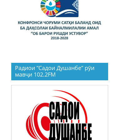
Радиои “Садои Душанбе” рӯи
мавҷи 102.2FM