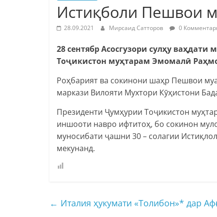
Истиқболи Пешвои м
28.09.2021
Мирсаид Сатторов
0 Комментар
28 сентябр Асосгузори сулҳу ваҳдат
Тоҷикистон муҳтарам Эмомалӣ Раҳмо
Роҳбарият ва сокинони шаҳр Пешвои му
маркази Вилояти Мухтори Кӯҳистони Бад
Президенти Ҷумҳурии Тоҷикистон муҳтар
иншооти навро ифтитоҳ, бо сокинон мул
муносибати ҷашни 30 – солагии Истиқло
мекунанд.
←
Италия ҳукумати «Толибон»* дар Аф