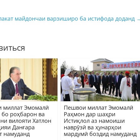
лакат майдончаи варзиширо ба истифода доданд
виться
 миллат Эмомалӣ
Пешвои миллат Эмомалӣ
 бо роҳбарон ва
Раҳмон дар шаҳри
ни вилояти Хатлон
Истиқлол аз намоиши
ҳияи Данғара
наврӯзӣ ва ҳунарҳои
т намуданд
мардумӣ боздид намуданд