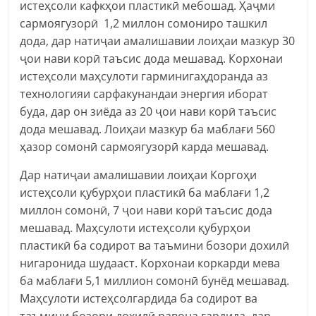
истеҳсоли кафкҳои пластикӣ мебошад. Ҳаҷми
сармоягузорӣ 1,2 миллон сомониро ташкил
дода, дар натиҷаи амалишавии лоиҳаи мазкур 30
ҷои нави корӣ таъсис дода мешавад. Корхонаи
истеҳсоли маҳсулоти гарминигаҳдоранда аз
технологияи сарфакунандаи энергия иборат
буда, дар он зиёда аз 20 ҷои нави корӣ таъсис
дода мешавад. Лоиҳаи мазкур ба маблағи 560
ҳазор сомонӣ сармоягузорӣ карда мешавад.
Дар натиҷаи амалишавии лоиҳаи Коргоҳи
истеҳсоли қубурҳои пластикӣ ба маблағи 1,2
миллон сомонӣ, 7 ҷои нави корӣ таъсис дода
мешавад. Маҳсулоти истеҳсоли қубурҳои
пластикӣ ба содирот ва таъмини бозори дохилӣ
нигаронида шудааст. Корхонаи коркарди мева
ба маблағи 5,1 миллион сомонӣ бунёд мешавад.
Маҳсулоти истеҳсолгардида ба содирот ва
таъмини бозори дохилӣ равона гардида, дар