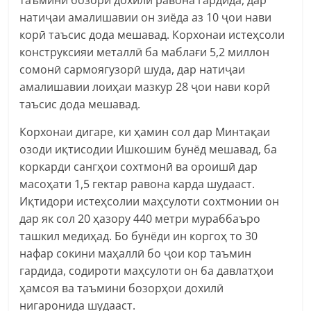
натиҷаи амалишавии он зиёда аз 10 ҷои нави
корӣ таъсис дода мешавад. Корхонаи истеҳсоли
конструксияи металлӣ ба маблағи 5,2 миллон
сомонӣ сармоягузорӣ шуда, дар натиҷаи
амалишавии лоиҳаи мазкур 28 ҷои нави корӣ
таъсис дода мешавад.
Корхонаи дигаре, ки ҳамин сол дар Минтақаи
озоди иқтисодии Ишкошим бунёд мешавад, ба
коркарди сангҳои сохтмонӣ ва ороишӣ дар
масоҳати 1,5 гектар равона карда шудааст.
Иқтидори истеҳсолии маҳсулоти сохтмонии он
дар як сол 20 ҳазору 440 метри мураббаъро
ташкил медиҳад. Бо бунёди ин коргоҳ то 30
нафар сокини маҳаллӣ бо ҷои кор таъмин
гардида, содироти маҳсулоти он ба давлатҳои
ҳамсоя ва таъмини бозорҳои дохилӣ
нигаронида шудааст.