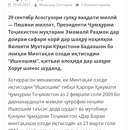
29.09.2021
Мирсаид Сатторов
0 Комментариев
29 сентябр Асосгузори сулҳу ваҳдати миллӣ
— Пешвои миллат, Президенти Ҷумҳурии
Тоҷикистон муҳтарам Эмомалӣ Раҳмон дар
доираи сафари корӣ дар шаҳру ноҳияҳои
Вилояти Мухтори Кӯҳистони Бадахшон бо
лоиҳаи Минтақаи озоди иқтисодии
“Ишкошим”, қитъаи алоҳида дар шаҳри
Хоруғ шинос шуданд.
Хотиррасон менамоем, ки Минтақаи озоди
иқтисодии “Ишкошим” тибқи Қарори Ҳукумати
Ҷумҳурии Тоҷикистон аз 2 феврали соли 2009 бо
дарназардошти мавқеи ҷуғрофии ноҳияи
Ишкошим таъсис дода шудаст ва мутобиқи
Қонуни Ҷумҳурии Тоҷикистон «Дар бораи
минтақаҳои озоди иқтисодӣ» аз 23 марти соли