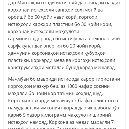
дар Минтақаи озоди иқтисодӣ дар ояндаи наздик
корхонаи истеҳсоли сангҳои сохтмонӣ ва
ороишӣ бо 50 ҷойи нави корӣ, коргоҳи
истеҳсоли кафкҳои пластикӣ бо 30 ҷойи корӣ,
корхонаи истеҳсоли маҳсулоти
гарминигоҳдоранда бо истифода аз технологияи
сарфакунандаи энергия бо 20 ҷойи корӣ,
ҳамчунин корхонаҳои истеҳсоли қубурҳои
пластикӣ, коркарди мева ва коргоҳи истеҳсоли
конструксияҳои металлӣ бунёд карда мешавад.
Маҷмӯан бо мавриди истифода қарор гирифтани
коргоҳҳои мазкур беш аз 1000 нафар сокини
маҳаллӣ бо ҷойи кор таъмин хоҳанд шуд.
Коргоҳи коркарди меваи хушк ба фаъолият оғоз
намудааст, ки имконият дорад дар як шабонарӯз
қариб 5 ҳазор килограмм маҳсулоти ширинӣ
истеҳсол намояд. Корхона аз меваи маҳаллӣ 7