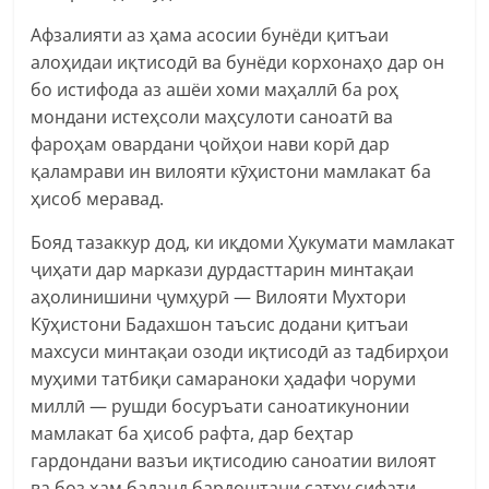
Афзалияти аз ҳама асосии бунёди қитъаи
алоҳидаи иқтисодӣ ва бунёди корхонаҳо дар он
бо истифода аз ашёи хоми маҳаллӣ ба роҳ
мондани истеҳсоли маҳсулоти саноатӣ ва
фароҳам овардани ҷойҳои нави корӣ дар
қаламрави ин вилояти кӯҳистони мамлакат ба
ҳисоб меравад.
Бояд тазаккур дод, ки иқдоми Ҳукумати мамлакат
ҷиҳати дар маркази дурдасттарин минтақаи
аҳолинишини ҷумҳурӣ — Вилояти Мухтори
Кӯҳистони Бадахшон таъсис додани қитъаи
махсуси минтақаи озоди иқтисодӣ аз тадбирҳои
муҳими татбиқи самараноки ҳадафи чоруми
миллӣ — рушди босуръати саноатикунонии
мамлакат ба ҳисоб рафта, дар беҳтар
гардондани вазъи иқтисодию саноатии вилоят
ва боз ҳам баланд бардоштани сатҳу сифати