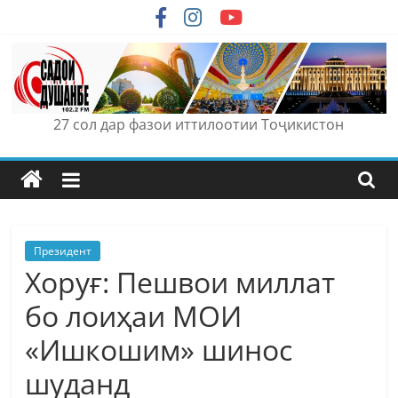
Skip
to
content
27 сол дар фазои иттилоотии Тоҷикистон
Президент
Хоруғ: Пешвои миллат
бо лоиҳаи МОИ
«Ишкошим» шинос
шуданд