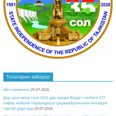
Тозатарин хабарҳо
(без названия)
29.07.2026
Дар шаш моҳи соли 2026 дар шаҳри Ваҳдат нисбати 271
нафар ноболиғ парвандаҳои ҳуқуқвайронкунии маъмурӣ
тартиб дода шуд
29.07.2026