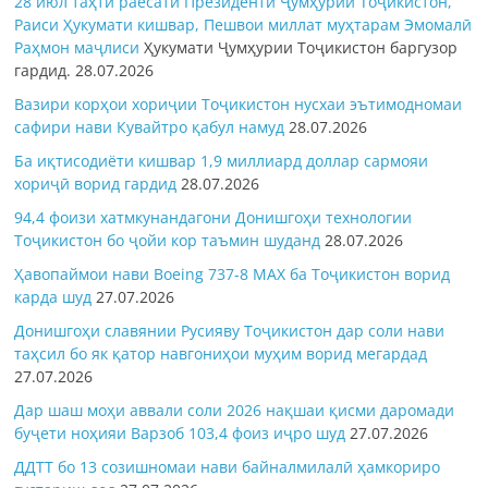
28 июл таҳти раёсати Президенти Ҷумҳурии Тоҷикистон,
Раиси Ҳукумати кишвар, Пешвои миллат муҳтарам Эмомалӣ
Раҳмон
маҷлиси
Ҳукумати Ҷумҳурии Тоҷикистон баргузор
гардид.
28.07.2026
Вазири корҳои хориҷии Тоҷикистон нусхаи эътимодномаи
сафири нави Кувайтро қабул намуд
28.07.2026
Ба иқтисодиёти кишвар 1,9 миллиард доллар сармояи
хориҷӣ ворид гардид
28.07.2026
94,4 фоизи хатмкунандагони Донишгоҳи технологии
Тоҷикистон бо ҷойи кор таъмин шуданд
28.07.2026
Ҳавопаймои нави Boeing 737-8 MAX ба Тоҷикистон ворид
карда шуд
27.07.2026
Донишгоҳи славянии Русияву Тоҷикистон дар соли нави
таҳсил бо як қатор навгониҳои муҳим ворид мегардад
27.07.2026
Дар шаш моҳи аввали соли 2026 нақшаи қисми даромади
буҷети ноҳияи Варзоб 103,4 фоиз иҷро шуд
27.07.2026
ДДТТ бо 13 созишномаи нави байналмилалӣ ҳамкориро