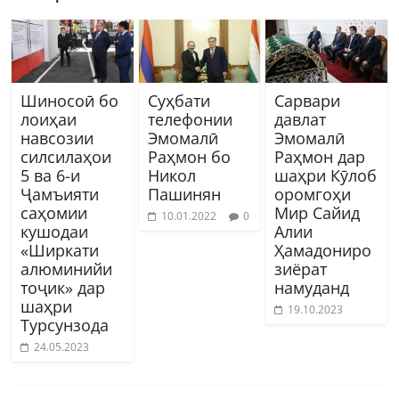
Шиносоӣ бо
Суҳбати
Сарвари
лоиҳаи
телефонии
давлат
навсозии
Эмомалӣ
Эмомалӣ
силсилаҳои
Раҳмон бо
Раҳмон дар
5 ва 6-и
Никол
шаҳри Кӯлоб
Ҷамъияти
Пашинян
оромгоҳи
саҳомии
Мир Сайид
10.01.2022
0
кушодаи
Алии
«Ширкати
Ҳамадониро
алюминийи
зиёрат
тоҷик» дар
намуданд
шаҳри
19.10.2023
Турсунзода
24.05.2023