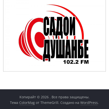
Копирайт © 2026
. Все права защищены.
Тема
ColorMag
от ThemeGrill. Создано на
WordPress
.