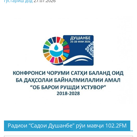
густариш дод
27.07.2026
Радиои “Садои Душанбе” рӯи мавҷи 102.2FM