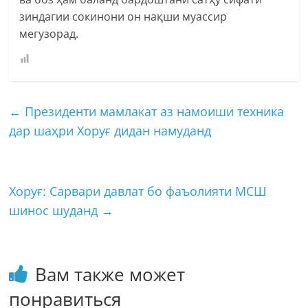
зиндагии сокинони он нақши муассир
мегузорад.
←
Президенти мамлакат аз намоиши техника
дар шаҳри Хоруғ дидан намуданд
Хоруғ: Сарвари давлат бо фаъолияти МСШ
шинос шуданд
→
Вам также может
понравиться