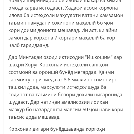
номгӯй шириниҳоро бе иловаи шакар ва химия
омода карда истодааст. Ҳадафи асоси корхона
илова ба истеҳсоли маҳсулоти ватанӣ ҳамзамон
таъмин намудани сокинони маҳаллӣ бо ҷои
корӣ доимӣ дониста мешавад. Ин аст, ки айни
замон дар корхона 7 коргари маҳаллӣ ба кор
ҷалб гардидаанд.
Дар Минтақаи озоди иқтисодии “Ишкошим” дар
шаҳри Хоруғ Корхонаи истеҳсоли сангҳои
сохтмонӣ ва ороишӣ бунёд мегардад. Ҳаҷми
сармоягузорӣ зиёда аз 8,6 миллион сомониро
ташкил дода, маҳсулоти истеҳсолшуда ба
содирот ва таъмини бозори дохилӣ нигаронида
шудааст. Дар натиҷаи амалисозии лоиҳаи
мазкур бо назардошти мавсим 50 ҷои нави корӣ
таъсис дода мешавад.
Корхонаи дигари бунёдшаванда коргоҳи