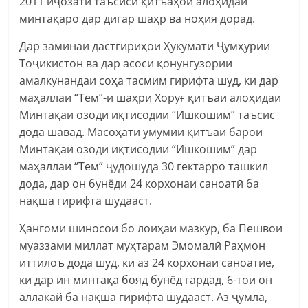
2011 иҷозати таъсиси қитъаҳои алоҳидаи
минтақаро дар дигар шаҳр ва ноҳия дорад.
Дар заминаи дастгириҳои Ҳукумати Ҷумҳурии
Тоҷикистон ва дар асоси қонунгузории
амалкунандаи соҳа тасмим гирифта шуд, ки дар
маҳаллаи “Тем”-и шаҳри Хоруғ қитъаи алоҳидаи
Минтақаи озоди иқтисодии “Ишкошим” таъсис
дода шавад. Масоҳати умумии қитъаи барои
Минтақаи озоди иқтисодии “Ишкошим” дар
маҳаллаи “Тем” ҷудошуда 30 гектарро ташкил
дода, дар он бунёди 24 корхонаи саноатӣ ба
нақша гирифта шудааст.
Ҳангоми шиносоӣ бо лоиҳаи мазкур, ба Пешвои
муаззами миллат муҳтарам Эмомалӣ Раҳмон
иттилоъ дода шуд, ки аз 24 корхонаи саноатие,
ки дар ин минтақа бояд бунёд гардад, 6-тои он
аллакай ба нақша гирифта шудааст. Аз ҷумла,