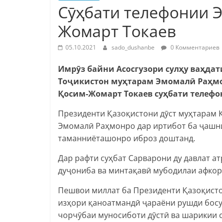
Сӯҳбати телефонии 
Жомарт Токаев
05.10.2021
sado_dushanbe
0 Комментариев
Имрӯз байни Асосгузори сулҳу ваҳда
Тоҷикистон муҳтарам Эмомалӣ Раҳмо
Қосим-Жомарт Токаев суҳбати телефо
Президенти Қазоқистони дӯст муҳтарам 
Эмомалӣ Раҳмонро дар иртибот ба ҷашни
таманниёташонро иброз доштанд.
Дар рафти суҳбат Сарварони ду давлат 
дуҷониба ва минтақавӣ мубодилаи афкор
Пешвои миллат ба Президенти Қазоқисто
изҳори қаноатмандӣ ҷараёни рушди бос
чорчӯбаи муносиботи дӯстӣ ва шарикии с