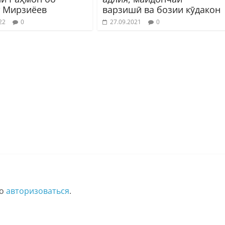
 Мирзиёев
варзишӣ ва бозии кӯдакон
22
0
27.09.2021
0
мо
авторизоваться
.