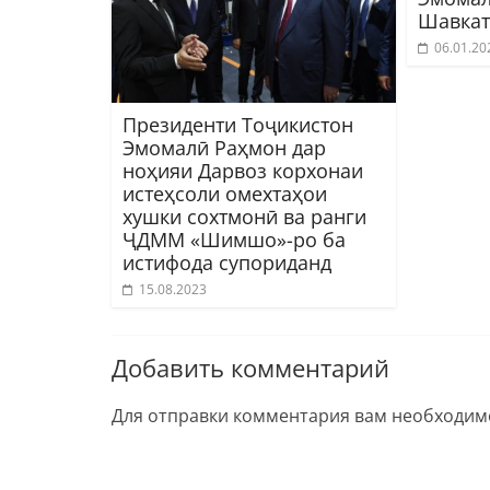
Шавкат
06.01.20
Президенти Тоҷикистон
Эмомалӣ Раҳмон дар
ноҳияи Дарвоз корхонаи
истеҳсоли омехтаҳои
хушки сохтмонӣ ва ранги
ҶДММ «Шимшо»-ро ба
истифода супориданд
15.08.2023
Добавить комментарий
Для отправки комментария вам необходи