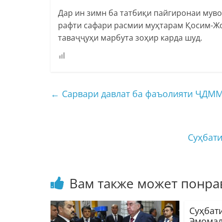
Дар ин зимн ба татбиқи пайгиронаи мув
рафти сафари расмии муҳтарам Қосим-Жо
таваҷҷуҳи марбута зоҳир карда шуд.
←
Сарвари давлат ба фаъолияти ҶДММ
Суҳбат
Вам также может понра
Суҳбат
Эмомал