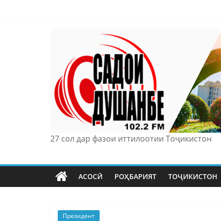
Skip
to
content
27 сол дар фазои иттилоотии Тоҷикистон
АСОСӢ
РОҲБАРИЯТ
ТОҶИКИСТОН
Президент