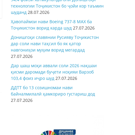
технологии Тоҷикистон бо ҷойи кор таъмин
шуданд
28.07.2026
Ҳавопаймои нави Boeing 737-8 MAX ба
Тоҷикистон ворид карда шуд
27.07.2026
Донишгоҳи славянии Русияву Тоҷикистон
дар соли нави таҳсил бо як қатор
навгониҳои муҳим ворид мегардад
27.07.2026
Дар шаш моҳи аввали соли 2026 нақшаи
қисми даромади буҷети ноҳияи Варзоб
103,4 фоиз иҷро шуд
27.07.2026
ДДТТ бо 13 созишномаи нави
байналмилалӣ ҳамкориро густариш дод
27.07.2026