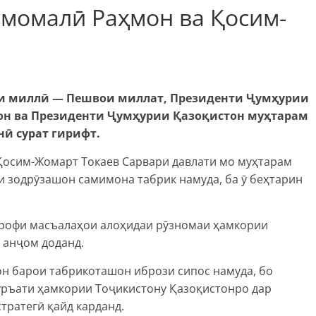
Эмомалӣ Раҳмон ва Қосим-
ти миллӣ — Пешвои миллат, Президенти Ҷумҳурии
н ва Президенти Ҷумҳурии Қазоқистон муҳтарам
нӣ сурат гирифт.
Қосим-Жомарт Токаев Сарвари давлати мо муҳтарам
 зодрӯзашон самимона табрик намуда, ба ӯ беҳтарин
атрофи масъалаҳои алоҳидаи рӯзномаи ҳамкории
 анҷом доданд.
н барои табрикоташон ибрози сипос намуда, бо
уръати ҳамкории Тоҷикистону Қазоқистонро дар
тратегӣ қайд карданд.