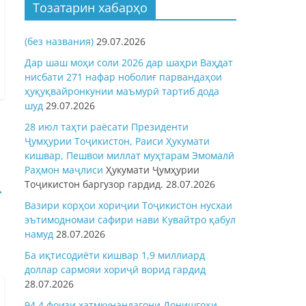
Тозатарин хабарҳо
(без названия)
29.07.2026
Дар шаш моҳи соли 2026 дар шаҳри Ваҳдат
нисбати 271 нафар ноболиғ парвандаҳои
ҳуқуқвайронкунии маъмурӣ тартиб дода
шуд
29.07.2026
28 июл таҳти раёсати Президенти
Ҷумҳурии Тоҷикистон, Раиси Ҳукумати
кишвар, Пешвои миллат муҳтарам Эмомалӣ
Раҳмон
маҷлиси
Ҳукумати Ҷумҳурии
Тоҷикистон баргузор гардид.
28.07.2026
→
Вазири корҳои хориҷии Тоҷикистон нусхаи
эътимодномаи сафири нави Кувайтро қабул
намуд
28.07.2026
Ба иқтисодиёти кишвар 1,9 миллиард
доллар сармояи хориҷӣ ворид гардид
28.07.2026
94,4 фоизи хатмкунандагони Донишгоҳи