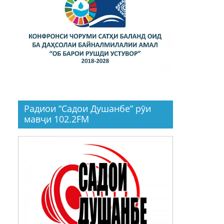
Радиои “Садои Душанбе” рӯи
мавҷи 102.2FM