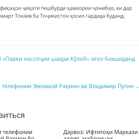
офиқаҳои ҷиҳати пешбурди ҳамкории ҷонибҳо, ки дар
март Токаев ба Тоҷикистон ҳосил гардида буданд,
 «Парки нассоҷии шаҳри Кӯлоб» оғоз бахшиданд
и телефонии Эмомалӣ Раҳмон ва Владимир Путин
виться
и телефонии
Дарвоз: Ифтитоҳи Маркази
ӣ Раҳмон бо
адлия, майдончаи