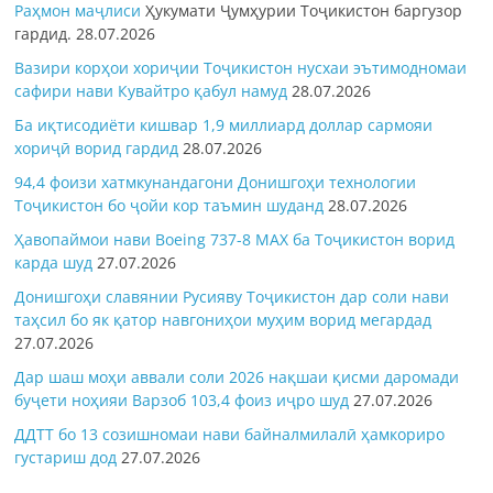
Раҳмон
маҷлиси
Ҳукумати Ҷумҳурии Тоҷикистон баргузор
гардид.
28.07.2026
Вазири корҳои хориҷии Тоҷикистон нусхаи эътимодномаи
сафири нави Кувайтро қабул намуд
28.07.2026
Ба иқтисодиёти кишвар 1,9 миллиард доллар сармояи
хориҷӣ ворид гардид
28.07.2026
94,4 фоизи хатмкунандагони Донишгоҳи технологии
Тоҷикистон бо ҷойи кор таъмин шуданд
28.07.2026
Ҳавопаймои нави Boeing 737-8 MAX ба Тоҷикистон ворид
карда шуд
27.07.2026
Донишгоҳи славянии Русияву Тоҷикистон дар соли нави
таҳсил бо як қатор навгониҳои муҳим ворид мегардад
27.07.2026
Дар шаш моҳи аввали соли 2026 нақшаи қисми даромади
буҷети ноҳияи Варзоб 103,4 фоиз иҷро шуд
27.07.2026
ДДТТ бо 13 созишномаи нави байналмилалӣ ҳамкориро
густариш дод
27.07.2026