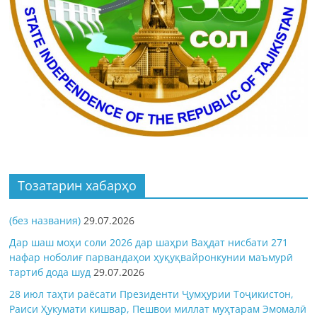
Тозатарин хабарҳо
(без названия)
29.07.2026
Дар шаш моҳи соли 2026 дар шаҳри Ваҳдат нисбати 271
нафар ноболиғ парвандаҳои ҳуқуқвайронкунии маъмурӣ
тартиб дода шуд
29.07.2026
28 июл таҳти раёсати Президенти Ҷумҳурии Тоҷикистон,
Раиси Ҳукумати кишвар, Пешвои миллат муҳтарам Эмомалӣ