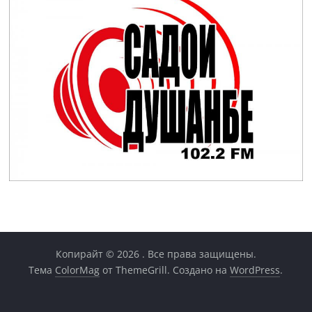
Копирайт © 2026
. Все права защищены.
Тема
ColorMag
от ThemeGrill. Создано на
WordPress
.