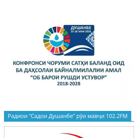
Радиои “Садои Душанбе” рӯи мавҷи 102.2FM