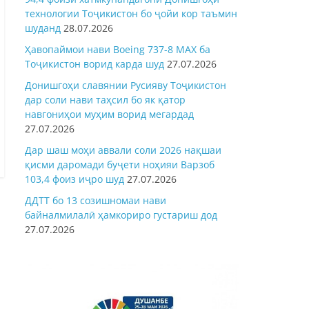
технологии Тоҷикистон бо ҷойи кор таъмин
шуданд
28.07.2026
Ҳавопаймои нави Boeing 737-8 MAX ба
Тоҷикистон ворид карда шуд
27.07.2026
Донишгоҳи славянии Русияву Тоҷикистон
дар соли нави таҳсил бо як қатор
навгониҳои муҳим ворид мегардад
27.07.2026
Дар шаш моҳи аввали соли 2026 нақшаи
қисми даромади буҷети ноҳияи Варзоб
103,4 фоиз иҷро шуд
27.07.2026
ДДТТ бо 13 созишномаи нави
байналмилалӣ ҳамкориро густариш дод
27.07.2026