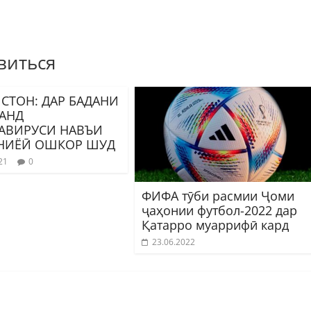
виться
СТОН: ДАР БАДАНИ
АНД
АВИРУСИ НАВЪИ
НИЁӢ ОШКОР ШУД
21
0
ФИФА тӯби расмии Ҷоми
ҷаҳонии футбол-2022 дар
Қатарро муаррифӣ кард
23.06.2022