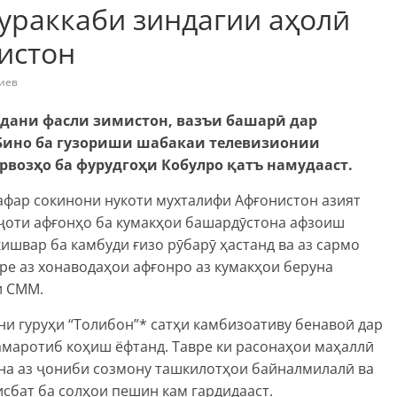
ураккаби зиндагии аҳолӣ
истон
иев
адани фасли зимистон, вазъи башарӣ дар
 Бино ба гузориши шабакаи телевизионии
озҳо ба фурудгоҳи Кобулро қатъ намудааст.
афар сокинони нукоти мухталифи Афғонистон азият
ҷоти афғонҳо ба кумакҳои башардӯстона афзоиш
ишвар ба камбуди ғизо рӯбарӯ ҳастанд ва аз сармо
ре аз хонаводаҳои афғонро аз кумакҳои беруна
и СММ.
дани гуруҳи “Толибон”* сатҳи камбизоативу бенавоӣ дар
амаротиб коҳиш ёфтанд. Тавре ки расонаҳои маҳаллӣ
на аз ҷониби созмону ташкилотҳои байналмилалӣ ва
сбат ба солҳои пешин кам гардидааст.