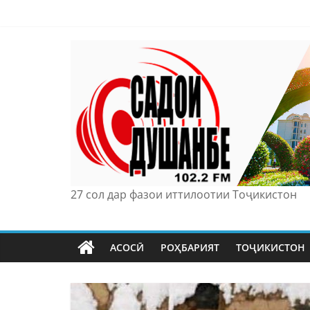
Skip
to
content
27 сол дар фазои иттилоотии Тоҷикистон
АСОСӢ
РОҲБАРИЯТ
ТОҶИКИСТОН