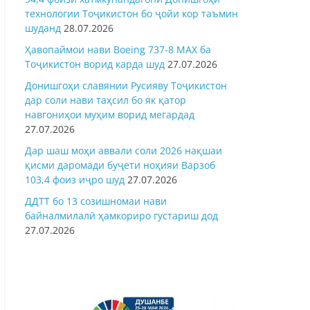
технологии Тоҷикистон бо ҷойи кор таъмин
шуданд
28.07.2026
Ҳавопаймои нави Boeing 737-8 MAX ба
Тоҷикистон ворид карда шуд
27.07.2026
Донишгоҳи славянии Русияву Тоҷикистон
дар соли нави таҳсил бо як қатор
навгониҳои муҳим ворид мегардад
27.07.2026
Дар шаш моҳи аввали соли 2026 нақшаи
қисми даромади буҷети ноҳияи Варзоб
103,4 фоиз иҷро шуд
27.07.2026
ДДТТ бо 13 созишномаи нави
байналмилалӣ ҳамкориро густариш дод
27.07.2026