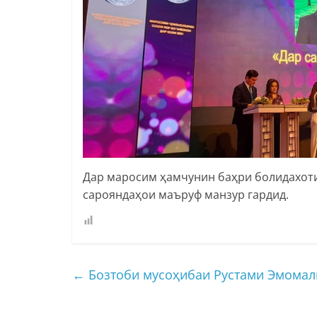
Дар маросим ҳамчунин баҳри болидахот
сарояндаҳои маъруф манзур гардид.
←
Бозтоби мусоҳибаи Рустами Эмомалӣ