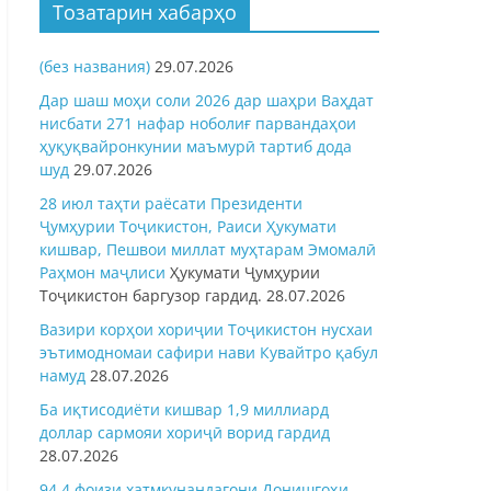
Тозатарин хабарҳо
(без названия)
29.07.2026
Дар шаш моҳи соли 2026 дар шаҳри Ваҳдат
нисбати 271 нафар ноболиғ парвандаҳои
ҳуқуқвайронкунии маъмурӣ тартиб дода
шуд
29.07.2026
28 июл таҳти раёсати Президенти
Ҷумҳурии Тоҷикистон, Раиси Ҳукумати
кишвар, Пешвои миллат муҳтарам Эмомалӣ
Раҳмон
маҷлиси
Ҳукумати Ҷумҳурии
Тоҷикистон баргузор гардид.
28.07.2026
Вазири корҳои хориҷии Тоҷикистон нусхаи
эътимодномаи сафири нави Кувайтро қабул
намуд
28.07.2026
Ба иқтисодиёти кишвар 1,9 миллиард
доллар сармояи хориҷӣ ворид гардид
28.07.2026
94,4 фоизи хатмкунандагони Донишгоҳи