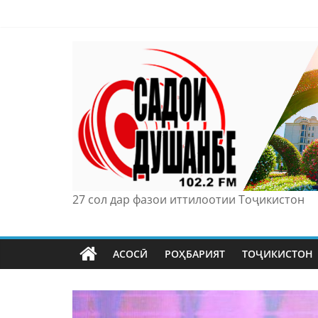
Skip
to
content
27 сол дар фазои иттилоотии Тоҷикистон
АСОСӢ
РОҲБАРИЯТ
ТОҶИКИСТОН