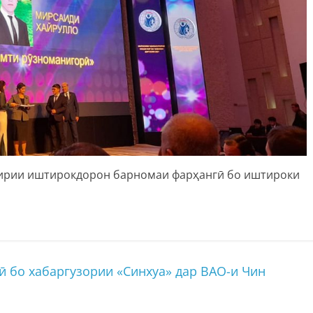
ирии иштирокдорон барномаи фарҳангӣ бо иштироки
 бо хабаргузории «Синхуа» дар ВАО-и Чин