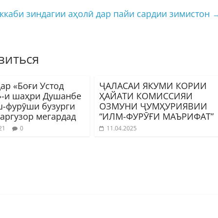
ккаби зиндагии аҳолӣ дар пайи сардии зимистон
виться
ар «Боғи Устод
ҶАЛАСАИ ЯКУМИ КОРИИ
»-и шаҳри Душанбе
ҲАЙАТИ КОМИССИЯИ
-фурӯши бузурги
ОЗМУНИ ҶУМҲУРИЯВИИ
баргузор мегардад
“ИЛМ-ФУРӮҒИ МАЪРИФАТ”
21
0
11.04.2025