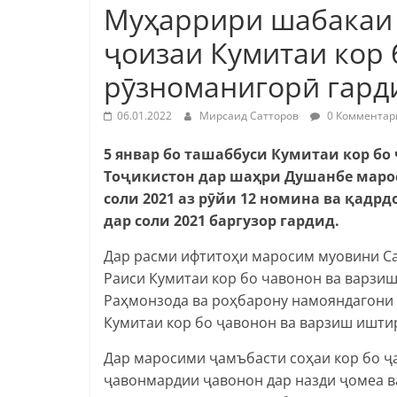
Муҳаррири шабакаи 
ҷоизаи Кумитаи кор 
рӯзноманигорӣ гард
06.01.2022
Мирсаид Сатторов
0 Комментар
5 январ
бо ташаббуси Кумитаи кор бо
Тоҷикистон дар шаҳри Душанбе марос
соли 2021 аз рӯйи 12 номина ва қад
дар соли 2021 баргузор гардид.
Дар расми ифтитоҳи маросим муовини С
Раиси Кумитаи кор бо чавонон ва варзи
Раҳмонзода ва роҳбарону намояндагони 
Кумитаи кор бо ҷавонон ва варзиш ишти
Дар маросими ҷамъбасти соҳаи кор бо ҷ
ҷавонмардии ҷавонон дар назди ҷомеа ва