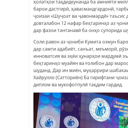
ҳолатҳои таҳдидкунанда ба амнияти милл
барои дастгирӣ, ҳавасмандгардонӣ, тарб
ҷоизаи «Шуҷоат ва ҷавонмардӣ» таъсис д
довталабон 12 нафар беҳтаринҳо аз ҷони
дар фазои тантанавӣ ба онҳо супорида ш
Соли равон аз ҷониби Кумита озмун бар
дар самти адабиёт, санъат, меъморӣ, рӯ
инноватсия ва эҳёи ҳунарҳои мардумӣ эъ
беҳтаринҳо муайян ва ғолибон дар маро
шуданд. Дар ин миён, муҳаррири шабака
Хайрулло (Сатториён) ба гирифтани ҷоиз
диплом ва мукофотпулӣ тақдим гардид.