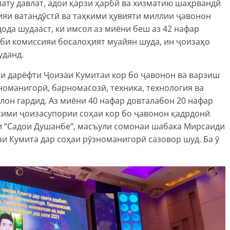
ату давлат, адои қарзи ҳарбӣ ва хизматию шаҳрвандӣ
ияи ватандӯстӣ ва таҳкими ҳувияти миллии ҷавонон
ода шудааст, ки имсол аз миёни беш аз 42 нафар
би комиссияи босалоҳият муайян шуда, ин ҷоизаҳо
уданд.
ои дарёфти Ҷоизаи Кумитаи кор бо ҷавонон ва варзиш
зноманигорӣ, барномасозӣ, техника, технология ва
лон гардид. Аз миёни 40 нафар довталабон 20 нафар
сими ҷоизасупории соҳаи кор бо ҷавонон қадрдонӣ
и “Садои Душанбе”, масъули сомонаи шабака Мирсаиди
аи Кумита дар соҳаи рӯзноманигорӣ сазовор шуд. Ба ӯ