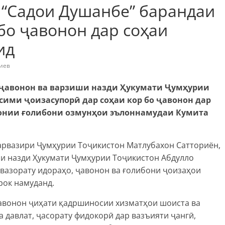
“Садои Душанбе” барандаи
бо ҷавонон дар соҳаи
ид
иев
 ҷавонон ва варзиши назди Ҳукумати Ҷумҳурии
ими ҷоизасупорӣ дар соҳаи кор бо ҷавонон дар
рдонии ғолибони озмунҳои эълоннамудаи Кумита
арвазири Ҷумҳурии Тоҷикистон Матлубахон Сатториён,
ши назди Ҳукумати Ҷумҳурии Тоҷикистон Абдулло
вазорату идораҳо, ҷавонон ва ғолибони ҷоизаҳои
рок намуданд.
авонон ҷиҳати қадршиносии хизматҳои шоиста ва
 давлат, ҷасорату фидокорӣ дар вазъияти ҷангӣ,