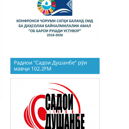
Радиои “Садои Душанбе” рӯи
мавҷи 102.2FM