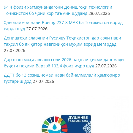
94,4 фоизи хатмкунандагони Донишгоҳи технологии
Тоҷикистон бо ҷойи кор таъмин шуданд
28.07.2026
Ҳавопаймои нави Boeing 737-8 MAX ба Тоҷикистон ворид
карда шуд
27.07.2026
Донишгоҳи славянии Русияву Тоҷикистон дар соли нави
таҳсил бо як қатор навгониҳои муҳим ворид мегардад
27.07.2026
Дар шаш моҳи аввали соли 2026 нақшаи қисми даромади
буҷети ноҳияи Варзоб 103,4 фоиз иҷро шуд
27.07.2026
ДДТТ бо 13 созишномаи нави байналмилалӣ ҳамкориро
густариш дод
27.07.2026