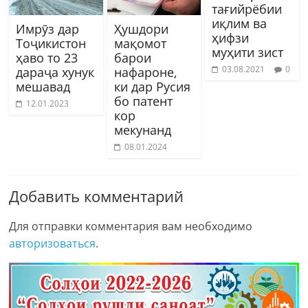
тағийрёбии
иқлим ва
Имрӯз дар
Ҳушдори
ҳифзи
Тоҷикистон
мақомот
муҳити зист
ҳаво то 23
барои
03.08.2021
0
дараҷа хунук
нафароне,
мешавад
ки дар Русия
бо патент
12.01.2023
кор
мекунанд
08.01.2024
Добавить комментарий
Для отправки комментария вам необходимо
авторизоваться
.