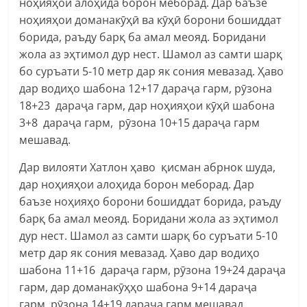
ноҳияҳои алоҳида борон меборад. Дар баъзе
ноҳияҳои доманакӯҳӣ ва кӯҳӣ борони бошиддат
борида, раъду барқ ба амал меояд. Боридани
жола аз эҳтимол дур нест. Шамол аз самти шарқ
бо суръати 5-10 метр дар як сония мевазад. Ҳаво
дар водиҳо шабона 12+17 дараҷа гарм, рӯзона
18+23 дараҷа гарм, дар ноҳияҳои кӯҳӣ шабона
3+8 дараҷа гарм, рӯзона 10+15 дараҷа гарм
мешавад.
Дар вилояти Хатлон ҳаво қисман абрнок шуда,
дар ноҳияҳои алоҳида борон меборад. Дар
баъзе ноҳияҳо борони бошиддат борида, раъду
барқ ба амал меояд. Боридани жола аз эҳтимол
дур нест. Шамол аз самти шарқ бо суръати 5-10
метр дар як сония мевазад. Ҳаво дар водиҳо
шабона 11+16 дараҷа гарм, рӯзона 19+24 дараҷа
гарм, дар доманакӯҳҳо шабона 9+14 дараҷа
гарм, рӯзона 14+19 дараҷа гарм мешавад.