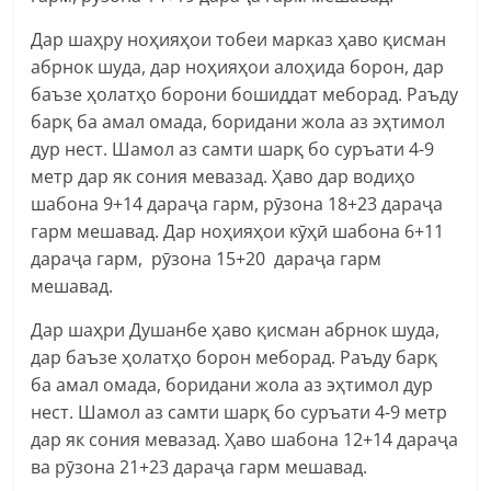
Дар шаҳру ноҳияҳои тобеи марказ ҳаво қисман
абрнок шуда, дар ноҳияҳои алоҳида борон, дар
баъзе ҳолатҳо борони бошиддат меборад. Раъду
барқ ба амал омада, боридани жола аз эҳтимол
дур нест. Шамол аз самти шарқ бо суръати 4-9
метр дар як сония мевазад. Ҳаво дар водиҳо
шабона 9+14 дараҷа гарм, рӯзона 18+23 дараҷа
гарм мешавад. Дар ноҳияҳои кӯҳӣ шабона 6+11
дараҷа гарм, рӯзона 15+20 дараҷа гарм
мешавад.
Дар шаҳри Душанбе ҳаво қисман абрнок шуда,
дар баъзе ҳолатҳо борон меборад. Раъду барқ
ба амал омада, боридани жола аз эҳтимол дур
нест. Шамол аз самти шарқ бо суръати 4-9 метр
дар як сония мевазад. Ҳаво шабона 12+14 дараҷа
ва рӯзона 21+23 дараҷа гарм мешавад.