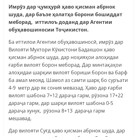
Имрӯз дар ҷумҳурӣ ҳаво қисман абрнок
шуда, дар баъзе ҳолатҳо борони бошиддат
меборад, иттилоъ доданд дар Агентии
обуҳавошиносии Тоҷикистон.
Ба иттилои Агентии обуҳавошиносӣ, имрӯз дар
Вилояти Мухтори Кӯхистони Бадахшон ҳаво
қисман абрнок шуда, дар ноҳияҳои алоҳидаи
ғарби вилоят борон меборад. Дар минтақаҳои
алоҳидаи шарқии вилоят бориши борон ва барф
ба амал меояд. Шамол аз самти шарқ бо суръати
4-9 метр дар як сония мевазад. Ҳаво дар ғарби
вилоят шабона 7+12 дараҷа гарм, рӯзона 17+22
дараҷа гарм, дар шарқи вилоят шабона 0-5
дараҷа хунук, рӯзона 8+13 дараҷа гарм
мешавад.
Дар вилояти Суғд ҳаво қисман абрнок шуда, дар