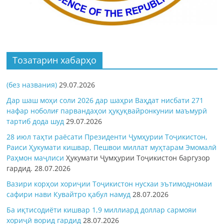
Тозатарин хабарҳо
(без названия)
29.07.2026
Дар шаш моҳи соли 2026 дар шаҳри Ваҳдат нисбати 271
нафар ноболиғ парвандаҳои ҳуқуқвайронкунии маъмурӣ
тартиб дода шуд
29.07.2026
28 июл таҳти раёсати Президенти Ҷумҳурии Тоҷикистон,
Раиси Ҳукумати кишвар, Пешвои миллат муҳтарам Эмомалӣ
Раҳмон
маҷлиси
Ҳукумати Ҷумҳурии Тоҷикистон баргузор
гардид.
28.07.2026
Вазири корҳои хориҷии Тоҷикистон нусхаи эътимодномаи
сафири нави Кувайтро қабул намуд
28.07.2026
Ба иқтисодиёти кишвар 1,9 миллиард доллар сармояи
хориҷӣ ворид гардид
28.07.2026