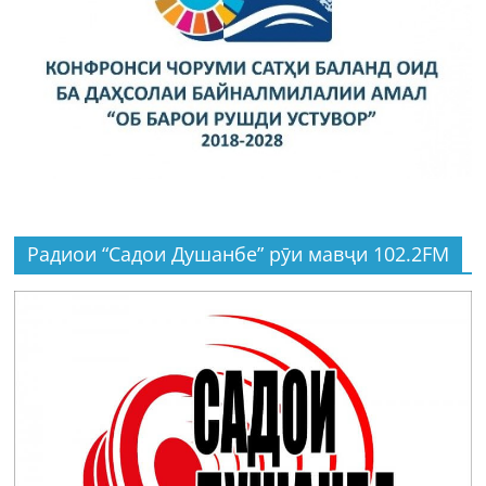
Радиои “Садои Душанбе” рӯи мавҷи 102.2FM