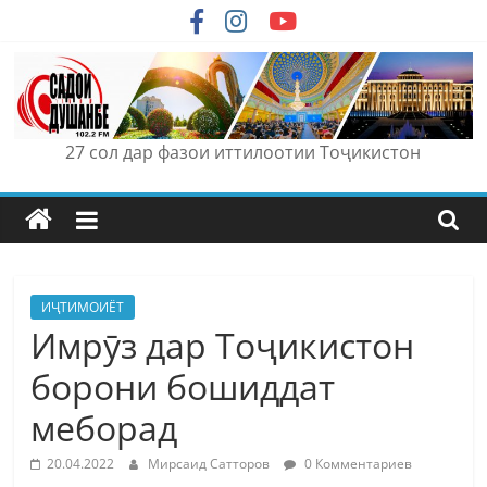
Skip
to
content
27 сол дар фазои иттилоотии Тоҷикистон
ИҶТИМОИЁТ
Имрӯз дар Тоҷикистон
борони бошиддат
меборад
20.04.2022
Мирсаид Сатторов
0 Комментариев