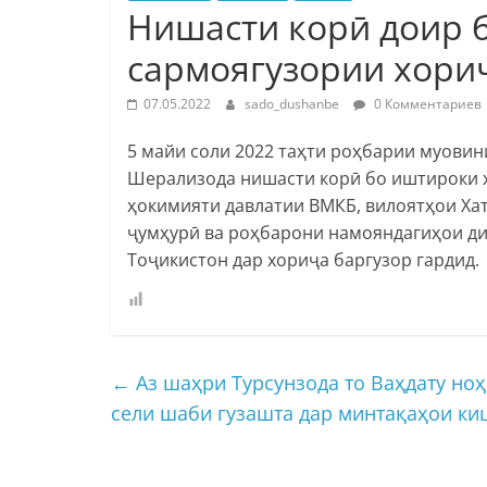
Нишасти корӣ доир 
сармоягузории хори
07.05.2022
sado_dushanbe
0 Комментариев
5 майи соли 2022 таҳти роҳбарии муови
Шерализода нишасти корӣ бо иштироки 
ҳокимияти давлатии ВМКБ, вилоятҳои Хат
ҷумҳурӣ ва роҳбарони намояндагиҳои ди
Тоҷикистон дар хориҷа баргузор гардид.
←
Аз шаҳри Турсунзода то Ваҳдату ноҳ
сели шаби гузашта дар минтақаҳои к