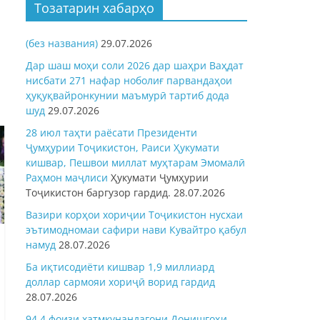
Тозатарин хабарҳо
(без названия)
29.07.2026
Дар шаш моҳи соли 2026 дар шаҳри Ваҳдат
нисбати 271 нафар ноболиғ парвандаҳои
ҳуқуқвайронкунии маъмурӣ тартиб дода
шуд
29.07.2026
28 июл таҳти раёсати Президенти
Ҷумҳурии Тоҷикистон, Раиси Ҳукумати
кишвар, Пешвои миллат муҳтарам Эмомалӣ
Раҳмон
маҷлиси
Ҳукумати Ҷумҳурии
Тоҷикистон баргузор гардид.
28.07.2026
Вазири корҳои хориҷии Тоҷикистон нусхаи
эътимодномаи сафири нави Кувайтро қабул
намуд
28.07.2026
Ба иқтисодиёти кишвар 1,9 миллиард
доллар сармояи хориҷӣ ворид гардид
28.07.2026
94,4 фоизи хатмкунандагони Донишгоҳи