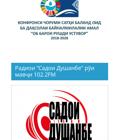
Радиои “Садои Душанбе” рӯи
мавҷи 102.2FM