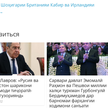
 Шоҳигарии Британияи Кабир ва Ирландияи
→
виться
Лавров: «Русия ва
Сарвари давлат Эмомалӣ
стон шарикони
Раҳмон ва Пешвои миллии
моди тиҷоратӣ-
халқи туркман Гурбонгулӣ
гузориянд»
Бердимуҳамедов дар
барномаи фарҳангии
22
ходимони санъати