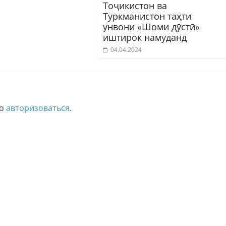
Тоҷикистон ва
Туркманистон таҳти
унвони «Шоми дӯстӣ»
иштирок намуданд
04.04.2024
мо
авторизоваться
.