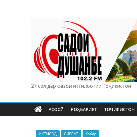
Skip
to
content
27 сол дар фазои иттилоотии Тоҷикистон
АСОСӢ
РОҲБАРИЯТ
ТОҶИКИСТОН
ИҚТИСОД
СИЁСАТ
Хабар