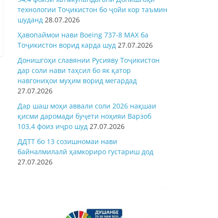
технологии Тоҷикистон бо ҷойи кор таъмин
шуданд
28.07.2026
Ҳавопаймои нави Boeing 737-8 MAX ба
Тоҷикистон ворид карда шуд
27.07.2026
Донишгоҳи славянии Русияву Тоҷикистон
дар соли нави таҳсил бо як қатор
навгониҳои муҳим ворид мегардад
27.07.2026
Дар шаш моҳи аввали соли 2026 нақшаи
қисми даромади буҷети ноҳияи Варзоб
103,4 фоиз иҷро шуд
27.07.2026
ДДТТ бо 13 созишномаи нави
байналмилалӣ ҳамкориро густариш дод
27.07.2026