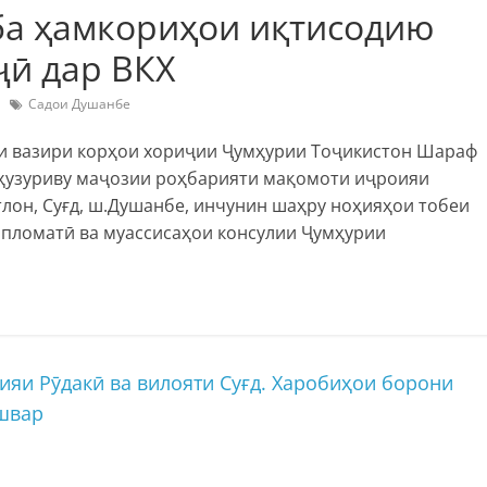
ба ҳамкориҳои иқтисодию
ҷӣ дар ВКХ
Садои Душанбе
ни вазири корҳои хориҷии Ҷумҳурии Тоҷикистон Шараф
ҳузуриву маҷозии роҳбарияти мақомоти иҷроияи
лон, Суғд, ш.Душанбе, инчунин шаҳру ноҳияҳои тобеи
пломатӣ ва муассисаҳои консулии Ҷумҳурии
ияи Рӯдакӣ ва вилояти Суғд. Харобиҳои борони
ишвар