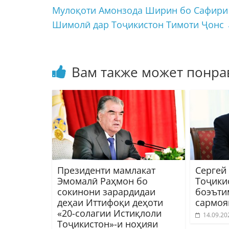
Мулоқоти Амонзода Ширин бо Сафири
Шимолӣ дар Тоҷикистон Тимоти Ҷонс
Вам также может понра
Президенти мамлакат
Сергей 
Эмомалӣ Раҳмон бо
Тоҷики
сокинони зарардидаи
боэъти
деҳаи Иттифоқи деҳоти
сармоя
«20-солагии Истиқлоли
14.09.20
Тоҷикистон»-и ноҳияи