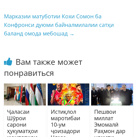
Марказии матуботии Кохи Сомон ба
Конфронси дуюми байналмилалии сатҳи
баланд омода мебошад
→
Вам также может
понравиться
Ҷаласаи
Истиқлол
Пешвои
Шӯрои
маротибаи
миллат
сарони
10-ум
Эмомалӣ
ҳукуматҳои
ҷоизадори
Раҳмон дар