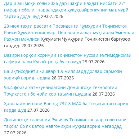
Дар шаш моҳи соли 2026 дар шаҳри Ваҳдат нисбати 271
нафар ноболиғ парвандаҳои ҳуқуқвайронкунии маъмурӣ
тартиб дода шуд
29.07.2026
28 июл таҳти раёсати Президенти Ҷумҳурии Тоҷикистон,
Раиси Ҳукумати кишвар, Пешвои миллат муҳтарам Эмомалӣ
Раҳмон
маҷлиси
Ҳукумати Ҷумҳурии Тоҷикистон баргузор
гардид.
28.07.2026
Вазири корҳои хориҷии Тоҷикистон нусхаи эътимодномаи
сафири нави Кувайтро қабул намуд
28.07.2026
Ба иқтисодиёти кишвар 1,9 миллиард доллар сармояи
хориҷӣ ворид гардид
28.07.2026
94,4 фоизи хатмкунандагони Донишгоҳи технологии
Тоҷикистон бо ҷойи кор таъмин шуданд
28.07.2026
Ҳавопаймои нави Boeing 737-8 MAX ба Тоҷикистон ворид
карда шуд
27.07.2026
Донишгоҳи славянии Русияву Тоҷикистон дар соли нави
таҳсил бо як қатор навгониҳои муҳим ворид мегардад
27.07.2026