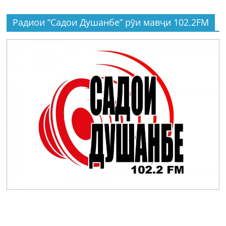
Радиои “Садои Душанбе” рӯи мавҷи 102.2FM