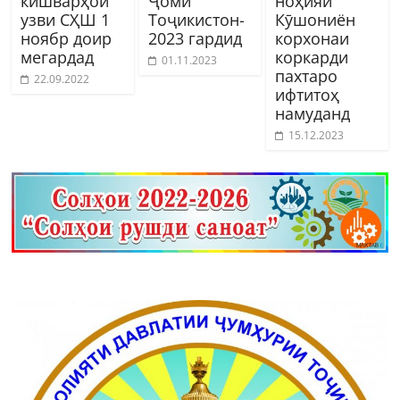
кишварҳои
Ҷоми
ноҳияи
узви СҲШ 1
Тоҷикистон-
Кӯшониён
ноябр доир
2023 гардид
корхонаи
мегардад
коркарди
01.11.2023
пахтаро
22.09.2022
ифтитоҳ
намуданд
15.12.2023