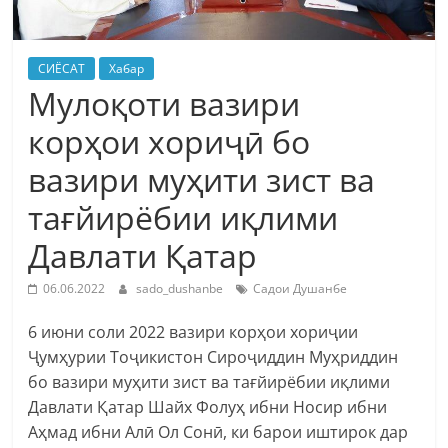
СИЁСАТ
Хабар
Мулоқоти вазири
корҳои хориҷӣ бо
вазири муҳити зист ва
тағйирёбии иқлими
Давлати Қатар
06.06.2022
sado_dushanbe
Садои Душанбе
6 июни соли 2022 вазири корҳои хориҷии
Ҷумҳурии Тоҷикистон Сироҷиддин Муҳриддин
бо вазири муҳити зист ва тағйирёбии иқлими
Давлати Қатар Шайх Фолуҳ ибни Носир ибни
Аҳмад ибни Алӣ Ол Сонӣ, ки барои иштирок дар