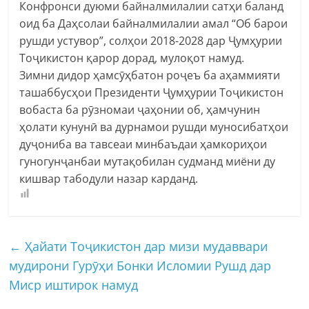
Конфронси дуюми байналмилалии сатҳи баланд
оид ба Даҳсолаи байналмилалии амал “Об барои
рушди устувор”, солҳои 2018-2028 дар Ҷумҳурии
Тоҷикистон қарор дорад, мулоқот намуд.
Зимни дидор ҳамсӯҳбатон роҷеъ ба аҳаммияти
ташаббусҳои Президенти Ҷумҳурии Тоҷикистон
вобаста ба рӯзномаи ҷаҳонии об, ҳамчунин
ҳолати кунунӣ ва дурнамои рушди муносибатҳои
дуҷониба ва тавсеаи минбаъдаи ҳамкориҳои
гуногунҷанбаи мутақобилан судманд миёни ду
кишвар табодули назар карданд.
←
Ҳайати Тоҷикистон дар мизи мудаввари
мудирони Гурӯҳи Бонки Исломии Рушд дар
Миср иштирок намуд