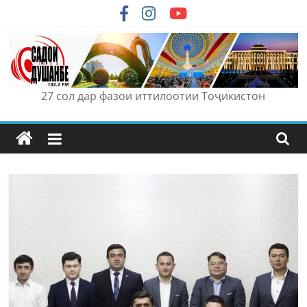
Skip
to
content
27 сол дар фазои иттилоотии Тоҷикистон