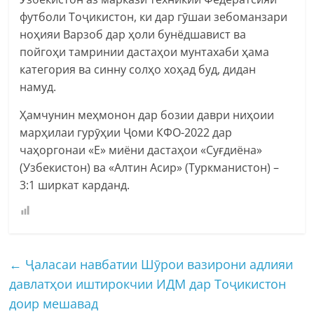
футболи Тоҷикистон, ки дар гӯшаи зебоманзари
ноҳияи Варзоб дар ҳоли бунёдшавист ва
пойгоҳи тамринии дастаҳои мунтахаби ҳама
категория ва синну солҳо хоҳад буд, дидан
намуд.
Ҳамчунин меҳмонон дар бозии даври ниҳоии
марҳилаи гурӯҳии Ҷоми КФО-2022 дар
чаҳоргонаи «Е» миёни дастаҳои «Суғдиёна»
(Узбекистон) ва «Алтин Асир» (Туркманистон) –
3:1 ширкат карданд.
←
Ҷаласаи навбатии Шӯрои вазирони адлияи
давлатҳои иштирокчии ИДМ дар Тоҷикистон
доир мешавад