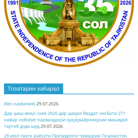
Тозатарин хабарҳо
(без названия)
29.07.2026
Дар шаш моҳи соли 2026 дар шаҳри Ваҳдат нисбати 271
нафар ноболиғ парвандаҳои ҳуқуқвайронкунии маъмурӣ
тартиб дода шуд
29.07.2026
28 июл таҳти раёсати Президенти Ҷумҳурии Тоҷикистон,