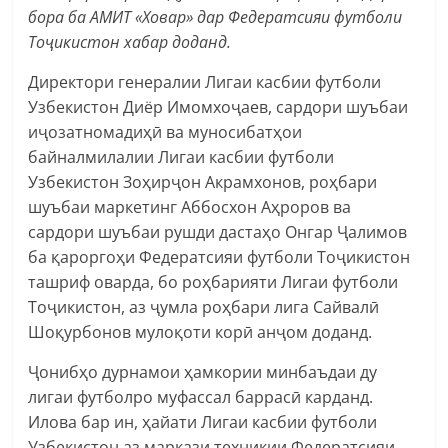
бора ба АМИТ «Ховар» дар Федератсияи футболи
Тоҷикистон хабар доданд.
Директори генералии Лигаи касбии футболи
Узбекистон Диёр Имомхоҷаев, сардори шуъбаи
иҷозатномадиҳӣ ва муносибатҳои
байналмилалии Лигаи касбии футболи
Узбекистон Зоҳирҷон Акрамхонов, роҳбари
шуъбаи маркетинг Аббосхон Аҳроров ва
сардори шуъбаи рушди дастаҳо Онгар Ҷалимов
ба қароргоҳи Федератсияи футболи Тоҷикистон
ташриф оварда, бо роҳбарияти Лигаи футболи
Тоҷикистон, аз ҷумла роҳбари лига Сайвалӣ
Шоқурбонов мулоқоти корӣ анҷом доданд.
Ҷонибҳо дурнамои ҳамкории минбаъдаи ду
лигаи футболро муфассал баррасӣ карданд.
Илова бар ин, ҳайати Лигаи касбии футболи
Узбекистон аз маркази техникии Федератсияи