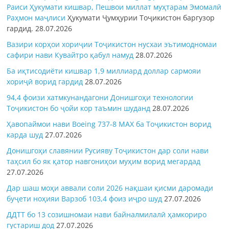
Раиси Ҳукумати кишвар, Пешвои миллат муҳтарам Эмомалӣ
Раҳмон
маҷлиси
Ҳукумати Ҷумҳурии Тоҷикистон баргузор
гардид.
28.07.2026
Вазири корҳои хориҷии Тоҷикистон нусхаи эътимодномаи
сафири нави Кувайтро қабул намуд
28.07.2026
Ба иқтисодиёти кишвар 1,9 миллиард доллар сармояи
хориҷӣ ворид гардид
28.07.2026
94,4 фоизи хатмкунандагони Донишгоҳи технологии
Тоҷикистон бо ҷойи кор таъмин шуданд
28.07.2026
Ҳавопаймои нави Boeing 737-8 MAX ба Тоҷикистон ворид
карда шуд
27.07.2026
Донишгоҳи славянии Русияву Тоҷикистон дар соли нави
таҳсил бо як қатор навгониҳои муҳим ворид мегардад
27.07.2026
Дар шаш моҳи аввали соли 2026 нақшаи қисми даромади
буҷети ноҳияи Варзоб 103,4 фоиз иҷро шуд
27.07.2026
ДДТТ бо 13 созишномаи нави байналмилалӣ ҳамкориро
густариш дод
27.07.2026