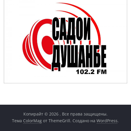
Копирайт © 2026
. Все права защищены.
Тема
ColorMag
от ThemeGrill. Создано на
WordPress
.