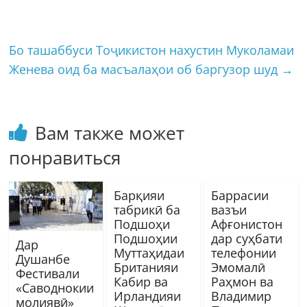
Бо ташаббуси Тоҷикистон нахустин Муколамаи
Женева оид ба масъалаҳои об баргузор шуд
→
Вам также может
понравиться
Барқияи
Баррасии
табрикӣ ба
вазъи
Подшоҳи
Афғонистон
Подшоҳии
дар суҳбати
Дар
Муттаҳидаи
телефонии
Душанбе
Британияи
Эмомалӣ
Фестивали
Кабир ва
Раҳмон ва
«Саводнокии
Ирландияи
Владимир
молиявӣ»