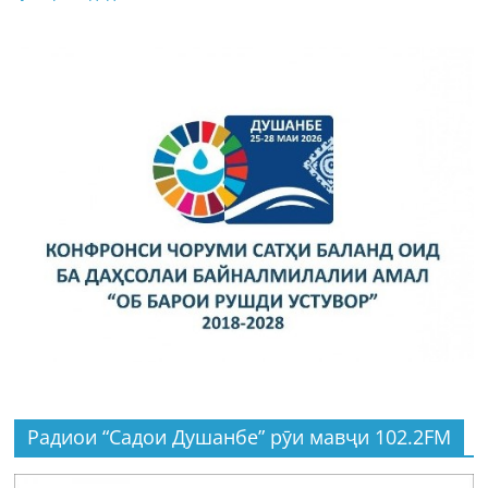
Радиои “Садои Душанбе” рӯи мавҷи 102.2FM