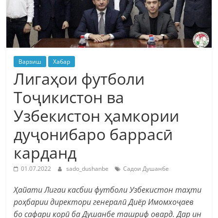
Варзиш
Хабар
Лигаҳои футболи
Тоҷикистон ва
Узбекистон ҳамкории
дуҷонибаро баррасӣ
карданд
01.07.2022
sado_dushanbe
Садои Душанбе
Ҳайати Лигаи касбии футболи Узбекистон таҳти
роҳбарии директори генералӣ Диёр Имомхоҷаев
бо сафари корӣ ба Душанбе ташриф овард. Дар ин