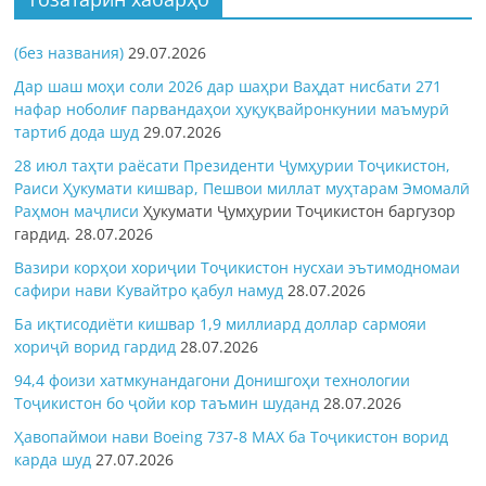
(без названия)
29.07.2026
Дар шаш моҳи соли 2026 дар шаҳри Ваҳдат нисбати 271
нафар ноболиғ парвандаҳои ҳуқуқвайронкунии маъмурӣ
тартиб дода шуд
29.07.2026
28 июл таҳти раёсати Президенти Ҷумҳурии Тоҷикистон,
Раиси Ҳукумати кишвар, Пешвои миллат муҳтарам Эмомалӣ
Раҳмон
маҷлиси
Ҳукумати Ҷумҳурии Тоҷикистон баргузор
гардид.
28.07.2026
Вазири корҳои хориҷии Тоҷикистон нусхаи эътимодномаи
сафири нави Кувайтро қабул намуд
28.07.2026
Ба иқтисодиёти кишвар 1,9 миллиард доллар сармояи
хориҷӣ ворид гардид
28.07.2026
94,4 фоизи хатмкунандагони Донишгоҳи технологии
Тоҷикистон бо ҷойи кор таъмин шуданд
28.07.2026
Ҳавопаймои нави Boeing 737-8 MAX ба Тоҷикистон ворид
карда шуд
27.07.2026