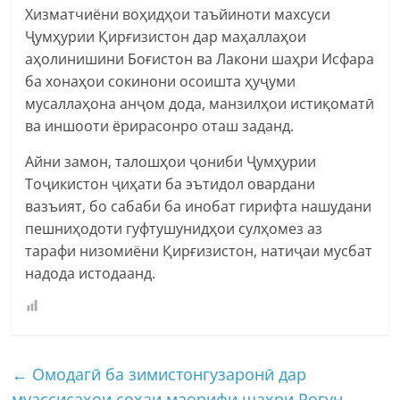
Хизматчиёни воҳидҳои таъйиноти махсуси
Ҷумҳурии Қирғизистон дар маҳаллаҳои
аҳолинишини Боғистон ва Лакони шаҳри Исфара
ба хонаҳои сокинони осоишта ҳуҷуми
мусаллаҳона анҷом дода, манзилҳои истиқоматӣ
ва иншооти ёрирасонро оташ заданд.
Айни замон, талошҳои ҷониби Ҷумҳурии
Тоҷикистон ҷиҳати ба эътидол овардани
вазъият, бо сабаби ба инобат гирифта нашудани
пешниҳодоти гуфтушунидҳои сулҳомез аз
тарафи низомиёни Қирғизистон, натиҷаи мусбат
надода истодаанд.
←
Омодагӣ ба зимистонгузаронӣ дар
муассисаҳои соҳаи маорифи шаҳри Роғун