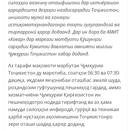
силоҳҳои вазнину оташфишони дар ихтиёрашон
қарордошта деҳаҳои наздисарҳадии Тоҷикистон,
иншооти мулкӣ ва хонаҳои
истиқоматкунандагонро таҳти гулулаандозӣ ва
тирпарронӣ қарор додаанд. Дар ин бора ба АМИТ
«Ховар» дар маркази матбуоти Қӯшунҳои
сарҳадии Кумитаи давлатии амнияти миллии
Ҷумҳурии Тоҷикистон хабар доданд.
Аз тарафи мақомоти марбутаи Ҷумҳурии
Тоҷикистон ду маротиба, соатҳои 06:30 ва 07:30-
дақиқа, иқдоми якҷонибаи оташбас амалӣ шуда,
роҳандозии гуфтушунид пешниҳод гардид, аммо
хизматчиёни Ҷумҳурии Қирғизистон ин
пешниҳодотро нодида гирифтанд ва аз ҳама
намуди силоҳҳои инфиродӣ, гурӯҳӣ ва техникаи
ҳарбӣ нуқтаҳои аҳолинишини Тоҷикистонро
зери оташи шадид қарор доданд.