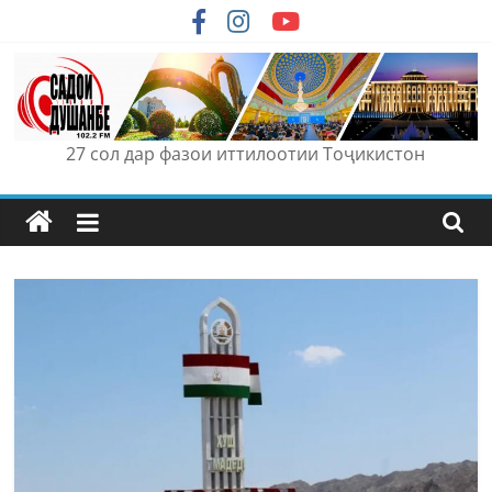
Skip
to
content
27 сол дар фазои иттилоотии Тоҷикистон