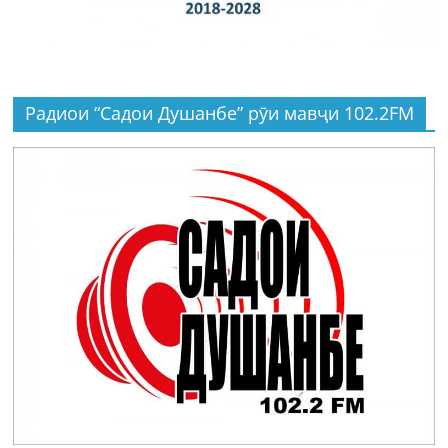
Радиои “Садои Душанбе” рӯи мавҷи 102.2FM