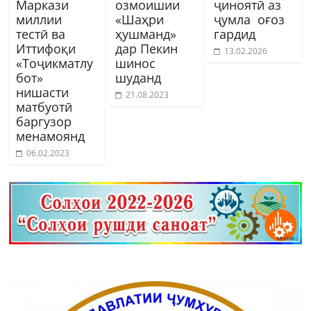
Маркази
озмоишии
ҷиноятӣ аз
миллии
«Шаҳри
ҷумла оғоз
тестӣ ва
ҳушманд»
гардид
Иттифоқи
дар Пекин
13.02.2026
«Тоҷикматлу
шинос
бот»
шуданд
нишасти
21.08.2023
матбуотӣ
баргузор
менамоянд
06.02.2023