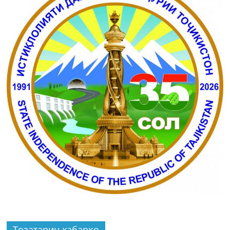
Тозатарин хабарҳо