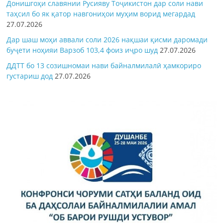
Донишгоҳи славянии Русияву Тоҷикистон дар соли нави
таҳсил бо як қатор навгониҳои муҳим ворид мегардад
27.07.2026
Дар шаш моҳи аввали соли 2026 нақшаи қисми даромади
буҷети ноҳияи Варзоб 103,4 фоиз иҷро шуд
27.07.2026
ДДТТ бо 13 созишномаи нави байналмилалӣ ҳамкориро
густариш дод
27.07.2026