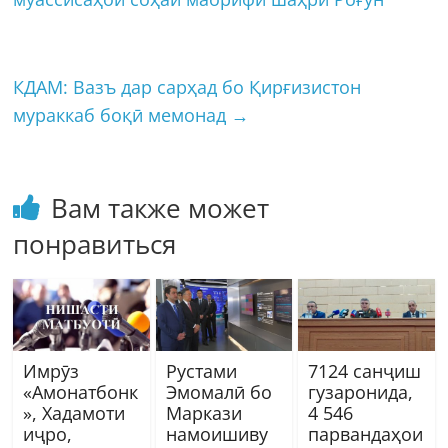
КДАМ: Вазъ дар сарҳад бо Қирғизистон
мураккаб боқӣ мемонад
→
Вам также может
понравиться
Имрӯз
Рустами
7124 санҷиш
«Амонатбонк
Эмомалӣ бо
гузаронида,
», Хадамоти
Маркази
4 546
иҷро,
намоишиву
парвандаҳои