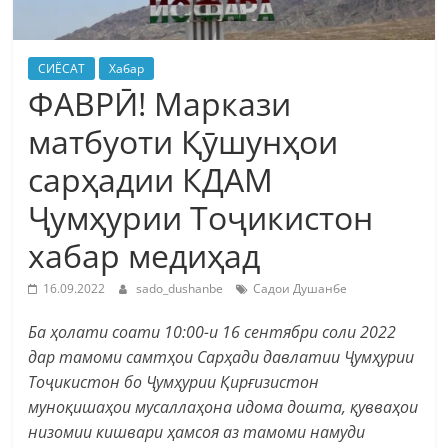
СИЁСАТ
Хабар
ФАВРӢ! Маркази
матбуоти Қӯшунҳои
сарҳадии КДАМ
Ҷумҳурии Тоҷикистон
хабар медиҳад
16.09.2022
sado_dushanbe
Садои Душанбе
Ба ҳолати соати 10:00-и 16 сентябри соли 2022
дар тамоми самтҳои Сарҳади давлатии Ҷумҳурии
Тоҷикистон бо Ҷумҳурии Қирғизистон
муноқишаҳои мусаллаҳона идома дошта, қувваҳои
низомии кишвари ҳамсоя аз тамоми намуди