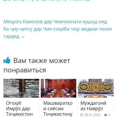
Меҳроҷ Камолов дар Чемпионати кушод оид
ба ҷиу-ҷитсу дар Чин соҳиби чор медали тилло
гардид
→
Вам также может
понравиться
Огоҳӣ!
Машваратҳо
Муждагонӣ
Имрӯз дар
и сиёсии
аз Наврӯз
Тоҷикистон
Тоҷикистону
28.01.2022
0