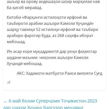
ашъор ва орову андешаҳои шоир марҳилаи нав
ба ҳисоб меравад.
Китоби «Фарҳанги истилоҳоти ирфонӣ ва
таъбироти арабии ашъори Камоли Хуҷандӣ»
шарҳу тавзеҳи 52 истилоҳи ирфонӣ ва таъбири
арабиро фарогир буда, аз 268 саҳифа иборат
мебошад.
Ин асар кори муқаддамотӣ дар роҳи фаҳмотар
шудани маънии ниҳонии ашъори Камоли
Хуҷандӣ мебошад.
АКС: Хадамоти матбуоти Раиси вилояти Суғд
←
6 май бозии Суперҷоми Тоҷикистон-2023
дар шаҳри Хуҷанд баргузор мешавад