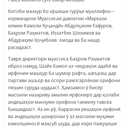
Китоби мазкур бо кӯшиши гурӯҳи муаллифон –
кормандони Муассисаи давлатии «Маркази
илмии Камоли Хуҷандӣ» Абдулҳаким Ғафуров,
Баҳром Раҳматов, Иззатбек Шехимов ва
Абдураҳим Ҳоҷибоев омода ва ба нашр
расидааст.
Тавре директори муассиса Баҳром Раҳматов
иброз намуд, Шайх Камол аз чеҳраҳои адабӣ ва
ирфонии машҳур ба шумор рафта, шеъраш дар
партави ашъор ва осори рамзгароёнаи орифони
пешин суруда шудааст. Ҳамзамон ӯ бисёр
масоили назариву амалии ирфониро дар қолаби
андешаҳои манзуми орифона такмилу тавсеа
бахшидааст. Аз ин рӯ, баррасии решаҳои ирфонӣ
ва андешаҳои шоиронаи ӯ аз масоили муҳими
камолшиносӣ маҳсуб шуда, дар кори пажуҳиши