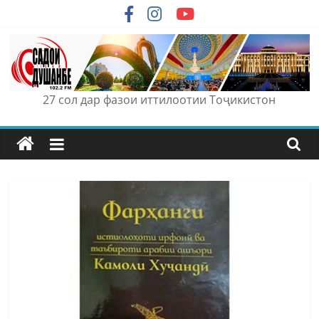
Skip
to
content
27 сол дар фазои иттилоотии Тоҷикистон