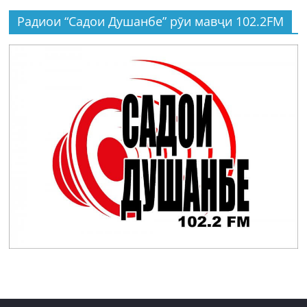
Радиои “Садои Душанбе” рӯи мавҷи 102.2FM