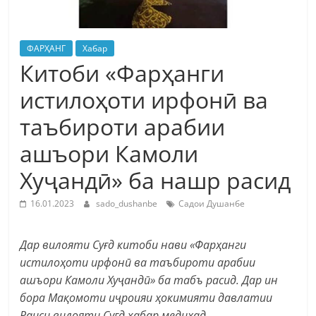
ФАРҲАНГ
Хабар
Китоби «Фарҳанги
истилоҳоти ирфонӣ ва
таъбироти арабии
ашъори Камоли
Хуҷандӣ» ба нашр расид
16.01.2023
sado_dushanbe
Садои Душанбе
Дар вилояти Суғд китоби нави «Фарҳанги
истилоҳоти ирфонӣ ва таъбироти арабии
ашъори Камоли Хуҷандӣ» ба табъ расид. Дар ин
бора
Мақомоти иҷроияи ҳокимияти давлатии
Раиси вилояти Суғд хабар медиҳад.