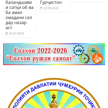
баландшави
Гурҷистон
и сатҳи об ва
22.09.2022
ба амал
омадани сел
дар назар
аст
25.07.2023