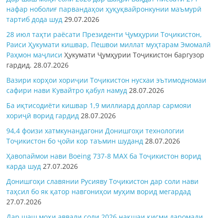
нафар ноболиғ парвандаҳои ҳуқуқвайронкунии маъмурӣ
тартиб дода шуд
29.07.2026
28 июл таҳти раёсати Президенти Ҷумҳурии Тоҷикистон,
Раиси Ҳукумати кишвар, Пешвои миллат муҳтарам Эмомалӣ
Раҳмон
маҷлиси
Ҳукумати Ҷумҳурии Тоҷикистон баргузор
гардид.
28.07.2026
Вазири корҳои хориҷии Тоҷикистон нусхаи эътимодномаи
сафири нави Кувайтро қабул намуд
28.07.2026
Ба иқтисодиёти кишвар 1,9 миллиард доллар сармояи
хориҷӣ ворид гардид
28.07.2026
94,4 фоизи хатмкунандагони Донишгоҳи технологии
Тоҷикистон бо ҷойи кор таъмин шуданд
28.07.2026
Ҳавопаймои нави Boeing 737-8 MAX ба Тоҷикистон ворид
карда шуд
27.07.2026
Донишгоҳи славянии Русияву Тоҷикистон дар соли нави
таҳсил бо як қатор навгониҳои муҳим ворид мегардад
27.07.2026
Дар шаш моҳи аввали соли 2026 нақшаи қисми даромади