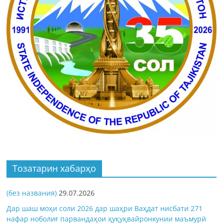
Тозатарин хабарҳо
(без названия)
29.07.2026
Дар шаш моҳи соли 2026 дар шаҳри Ваҳдат нисбати 271
нафар ноболиғ парвандаҳои ҳуқуқвайронкунии маъмурӣ