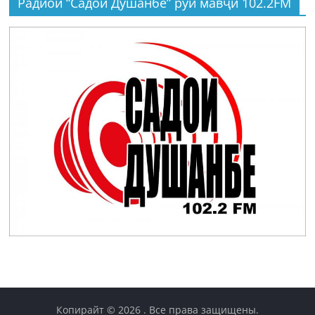
Радиои “Садои Душанбе” рӯи мавҷи 102.2FM
Копирайт © 2026
. Все права защищены.