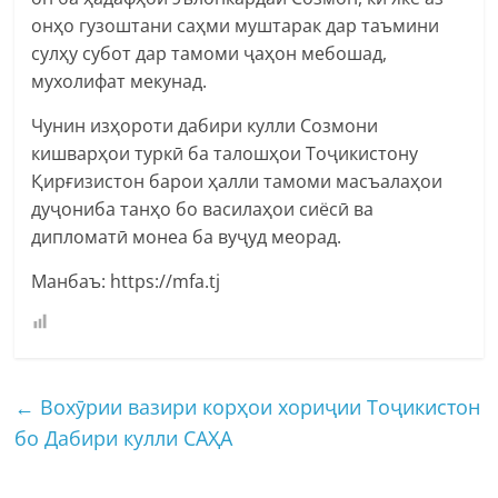
онҳо гузоштани саҳми муштарак дар таъмини
сулҳу субот дар тамоми ҷаҳон мебошад,
мухолифат мекунад.
Чунин изҳороти дабири кулли Созмони
кишварҳои туркӣ ба талошҳои Тоҷикистону
Қирғизистон барои ҳалли тамоми масъалаҳои
дуҷониба танҳо бо василаҳои сиёсӣ ва
дипломатӣ монеа ба вуҷуд меорад.
Манбаъ: https://mfa.tj
←
Вохӯрии вазири корҳои хориҷии Тоҷикистон
бо Дабири кулли САҲА