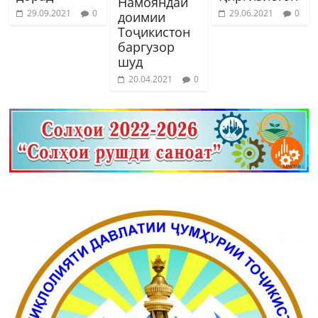
Намояндаи
29.09.2021
0
29.06.2021
0
доимии
Тоҷикистон
баргузор
шуд
20.04.2021
0