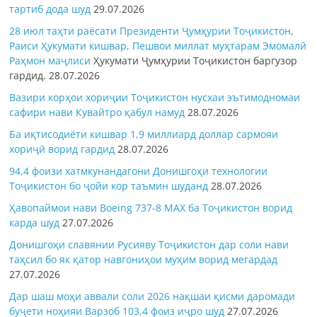
тартиб дода шуд
29.07.2026
28 июл таҳти раёсати Президенти Ҷумҳурии Тоҷикистон,
Раиси Ҳукумати кишвар, Пешвои миллат муҳтарам Эмомалӣ
Раҳмон
маҷлиси
Ҳукумати Ҷумҳурии Тоҷикистон баргузор
гардид.
28.07.2026
Вазири корҳои хориҷии Тоҷикистон нусхаи эътимодномаи
сафири нави Кувайтро қабул намуд
28.07.2026
Ба иқтисодиёти кишвар 1,9 миллиард доллар сармояи
хориҷӣ ворид гардид
28.07.2026
94,4 фоизи хатмкунандагони Донишгоҳи технологии
Тоҷикистон бо ҷойи кор таъмин шуданд
28.07.2026
Ҳавопаймои нави Boeing 737-8 MAX ба Тоҷикистон ворид
карда шуд
27.07.2026
Донишгоҳи славянии Русияву Тоҷикистон дар соли нави
таҳсил бо як қатор навгониҳои муҳим ворид мегардад
27.07.2026
Дар шаш моҳи аввали соли 2026 нақшаи қисми даромади
буҷети ноҳияи Варзоб 103,4 фоиз иҷро шуд
27.07.2026