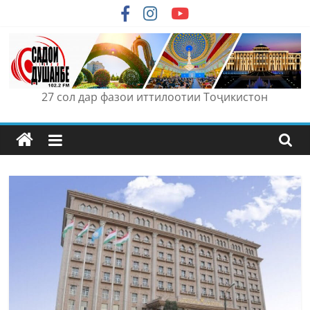
Skip
to
content
27 сол дар фазои иттилоотии Тоҷикистон