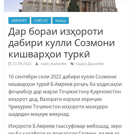
АМНИЯТ
СИЁСАТ
Хабар
Дар бораи изҳороти
дабири кулли Созмони
кишварҳои туркӣ
21.09.2022
sado_dushanbe
Садои Душанбе
16 сентябри соли 2022 дабири кулли Созмони
кишварҳои туркӣ Б.Амреев роҷеъ ба ҳодисаҳои
фоҷиабор дар марзи Тоҷикистону Қирғизистон
изҳорот дод. Вазорати корҳои хориҷии
Ҷумҳурии Тоҷикистон изҳороти мазкурро
шадидан маҳкум мекунад.
Изҳороти Б.Амреев таассуфовар мебошад, зеро
он ба ҳадафҳои эълонкардаи Созмон, ки яке аз