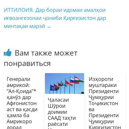
ИТТИЛОИЯ. Дар бораи идомаи амалҳои
иғвоангезонаи ҷониби Қирғизистон дар
минтақаи марзӣ
→
Вам также может
понравиться
Генерали
Изҳороти
амрикоӣ:
муштараки
“Ал-Қоида”*
Президенти
ҳанӯз дар
Ҷумҳурии
Ҷаласаи
Афғонистон
Тоҷикистон
Шӯрои
аст ва қасди
ва
доимии
ҳамла ба
Президенти
СААД таҳти
Амрикоро
Ҷумҳурии
раёсати
дорад
Қирғизистон