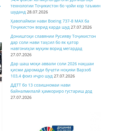
→
технологии Тоҷикистон бо ҷойи кор таъмин
шуданд
28.07.2026
Ҳавопаймои нави Boeing 737-8 MAX ба
Тоҷикистон ворид карда шуд
27.07.2026
Донишгоҳи славянии Русияву Тоҷикистон
дар соли нави таҳсил бо як қатор
навгониҳои муҳим ворид мегардад
27.07.2026
Дар шаш моҳи аввали соли 2026 нақшаи
қисми даромади буҷети ноҳияи Варзоб
103,4 фоиз иҷро шуд
27.07.2026
ДДТТ бо 13 созишномаи нави
байналмилалӣ ҳамкориро густариш дод
27.07.2026