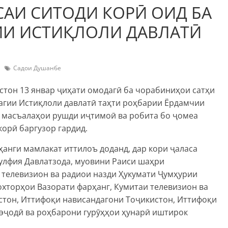
САИ СИТОДИ КОРӢ ОИД БА
ИИ ИСТИҚЛОЛИ ДАВЛАТӢ
Садои Душанбе
стон 13 январ ҷиҳати омодагӣ ба чорабиниҳои сатҳи
агии Истиқлоли давлатӣ таҳти роҳбарии Ёрдамчии
 масъалаҳои рушди иҷтимоӣ ва робита бо ҷомеа
орӣ баргузор гардид.
ҳанги мамлакат иттилоъ доданд, дар кори ҷаласа
улфия Давлатзода, муовини Раиси шаҳри
телевизион ва радиои назди Ҳукумати Ҷумҳурии
хторҳои Вазорати фарҳанг, Кумитаи телевизион ва
стон, Иттифоқи нависандагони Тоҷикистон, Иттифоқи
эҷодӣ ва роҳбарони гурӯҳҳои ҳунарӣ иштирок