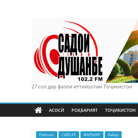
Skip
to
content
27 сол дар фазои иттилоотии Тоҷикистон
АСОСӢ
РОҲБАРИЯТ
ТОҶИКИСТОН
Пойтахт
СИЁСАТ
ФАРҲАНГ
Хабар