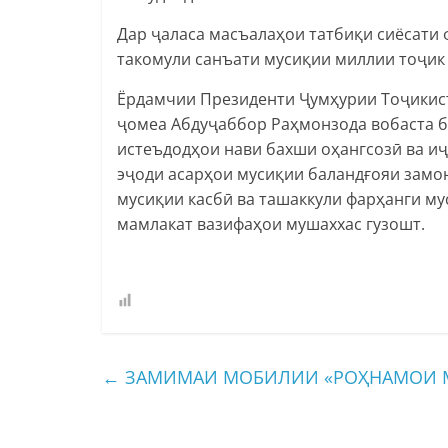
Дар ҷаласа масъалаҳои татбиқи сиёсати
такомули санъати мусиқии миллии тоҷик
Ёрдамчии Президенти Ҷумҳурии Тоҷикист
ҷомеа Абдуҷаббор Раҳмонзода вобаста б
истеъдодҳои нави бахши оҳангсозӣ ва иҷ
эҷоди асарҳои мусиқии баландғояи замо
мусиқии касбӣ ва ташаккули фарҳанги му
мамлакат вазифаҳои мушаххас гузошт.
←
ЗАМИМАИ МОБИЛИИ «РОҲНАМОИ М