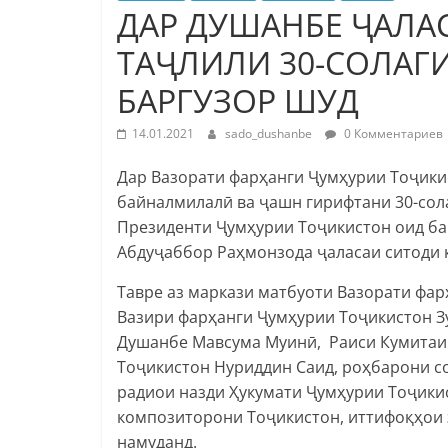
ДАР ДУШАНБЕ ҶАЛА
ТАҶЛИЛИ 30-СОЛАГ
БАРГУЗОР ШУД
14.01.2021
sado_dushanbe
0 Комментариев
Дар Вазорати фарҳанги Ҷумҳурии Тоҷики
байналмилалӣ ва ҷашн гирифтани 30-сол
Президенти Ҷумҳурии Тоҷикистон оид ба
Абдуҷаббор Раҳмонзода ҷаласаи ситоди к
Тавре аз маркази матбуоти Вазорати фар
Вазири фарҳанги Ҷумҳурии Тоҷикистон З
Душанбе Мавсума Муинӣ, Раиси Кумитаи 
Тоҷикистон Нуриддин Саид, роҳбарони со
радиои назди Ҳукумати Ҷумҳурии Тоҷики
композиторони Тоҷикистон, иттифоқҳои 
намуданд.