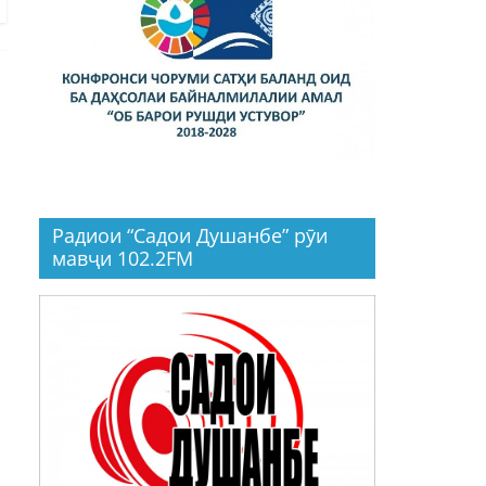
Радиои “Садои Душанбе” рӯи
мавҷи 102.2FM