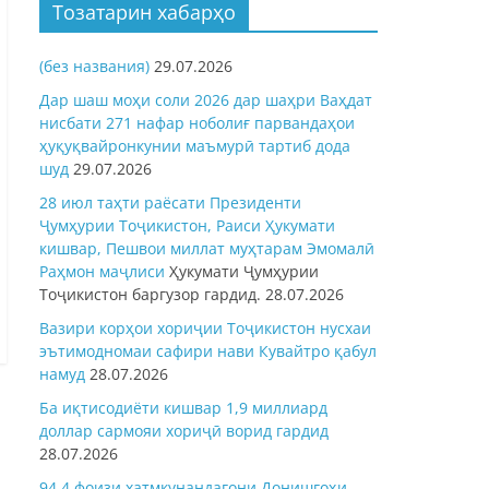
Тозатарин хабарҳо
(без названия)
29.07.2026
Дар шаш моҳи соли 2026 дар шаҳри Ваҳдат
нисбати 271 нафар ноболиғ парвандаҳои
ҳуқуқвайронкунии маъмурӣ тартиб дода
шуд
29.07.2026
28 июл таҳти раёсати Президенти
Ҷумҳурии Тоҷикистон, Раиси Ҳукумати
кишвар, Пешвои миллат муҳтарам Эмомалӣ
Раҳмон
маҷлиси
Ҳукумати Ҷумҳурии
Тоҷикистон баргузор гардид.
28.07.2026
Вазири корҳои хориҷии Тоҷикистон нусхаи
эътимодномаи сафири нави Кувайтро қабул
намуд
28.07.2026
Ба иқтисодиёти кишвар 1,9 миллиард
доллар сармояи хориҷӣ ворид гардид
28.07.2026
94,4 фоизи хатмкунандагони Донишгоҳи