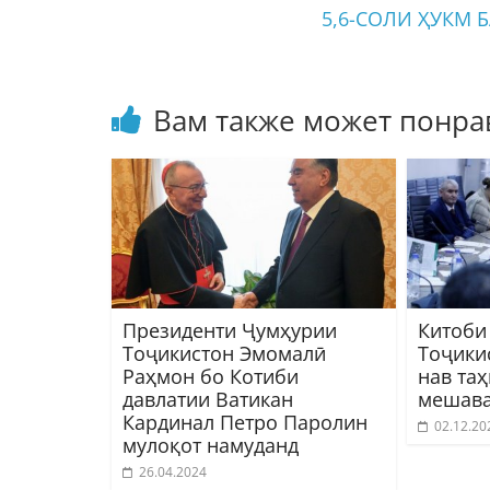
5,6-СОЛИ ҲУКМ 
Вам также может понра
Президенти Ҷумҳурии
Китоби
Тоҷикистон Эмомалӣ
Тоҷики
Раҳмон бо Котиби
нав та
давлатии Ватикан
мешав
Кардинал Петро Паролин
02.12.20
мулоқот намуданд
26.04.2024