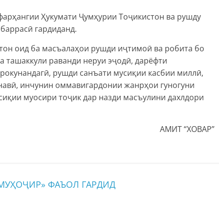
 фарҳангии Ҳукумати Ҷумҳурии Тоҷикистон ва рушду
 баррасӣ гардиданд.
он оид ба масъалаҳои рушди иҷтимоӣ ва робита бо
а ташаккули раванди неруи эҷодӣ, дарёфти
рокунандагӣ, рушди санъати мусиқии касбии миллӣ,
навӣ, инчунин оммавигардонии жанрҳои гуногуни
сиқии муосири тоҷик дар назди масъулини дахлдори
АМИТ “ХОВАР”
УҲОҶИР» ФАЪОЛ ГАРДИД