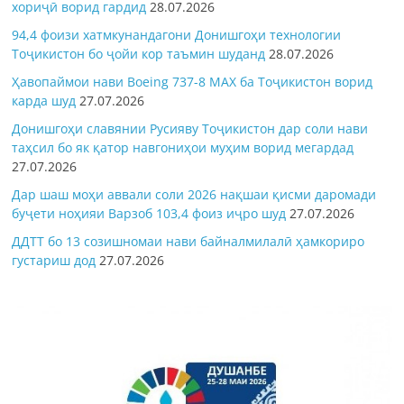
хориҷӣ ворид гардид
28.07.2026
94,4 фоизи хатмкунандагони Донишгоҳи технологии
Тоҷикистон бо ҷойи кор таъмин шуданд
28.07.2026
Ҳавопаймои нави Boeing 737-8 MAX ба Тоҷикистон ворид
карда шуд
27.07.2026
Донишгоҳи славянии Русияву Тоҷикистон дар соли нави
таҳсил бо як қатор навгониҳои муҳим ворид мегардад
27.07.2026
Дар шаш моҳи аввали соли 2026 нақшаи қисми даромади
буҷети ноҳияи Варзоб 103,4 фоиз иҷро шуд
27.07.2026
ДДТТ бо 13 созишномаи нави байналмилалӣ ҳамкориро
густариш дод
27.07.2026