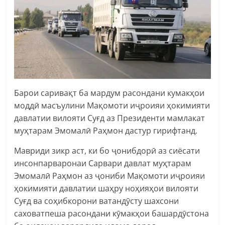
Барои саривақт ба мардум расондани кумакҳои
моддӣ масъулини Мақомоти иҷроияи ҳокимияти
давлатии вилояти Суғд аз Президенти мамлакат
муҳтарам Эмомалӣ Раҳмон дастур гирифтанд.
Мавриди зикр аст, ки бо ҷонибдорӣ аз сиёсати
инсонпарваронаи Сарвари давлат муҳтарам
Эмомалӣ Раҳмон аз ҷониби Мақомоти иҷроияи
ҳокимияти давлатии шаҳру ноҳияҳои вилояти
Суғд ва соҳибкорони ватандӯсту шахсони
саховатпеша расондани кӯмакҳои башардӯстона