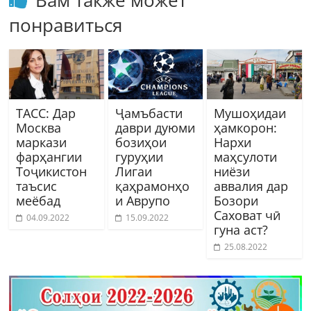
Вам также может
понравиться
ТАСС: Дар
Ҷамъбасти
Мушоҳидаи
Москва
даври дуюми
ҳамкорон:
маркази
бозиҳои
Нархи
фарҳангии
гуруҳии
маҳсулоти
Тоҷикистон
Лигаи
ниёзи
таъсис
қаҳрамонҳо
аввалия дар
меёбад
и Аврупо
Бозори
Саховат чӣ
04.09.2022
15.09.2022
гуна аст?
25.08.2022