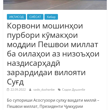
ИҚТИСОД
СИЁСАТ
Хабар
Корвони мошинҳои
пурбори кӯмакҳои
моддии Пешвои миллат
ба оилаҳои аз низоъҳои
наздисарҳадӣ
зарардидаи вилояти
Суғд
22.09.2022
sado_dushanbe
Садои Душанбе
Бо супориши Асосгузори сулҳу ваҳдати миллӣ –
Пешвои миллат, Президенти Ҷумҳурии