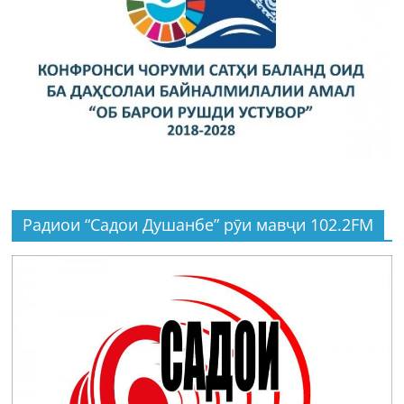
Радиои “Садои Душанбе” рӯи мавҷи 102.2FM