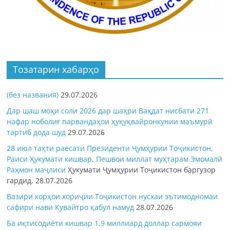
Тозатарин хабарҳо
(без названия)
29.07.2026
Дар шаш моҳи соли 2026 дар шаҳри Ваҳдат нисбати 271
нафар ноболиғ парвандаҳои ҳуқуқвайронкунии маъмурӣ
тартиб дода шуд
29.07.2026
28 июл таҳти раёсати Президенти Ҷумҳурии Тоҷикистон,
Раиси Ҳукумати кишвар, Пешвои миллат муҳтарам Эмомалӣ
Раҳмон
маҷлиси
Ҳукумати Ҷумҳурии Тоҷикистон баргузор
гардид.
28.07.2026
Вазири корҳои хориҷии Тоҷикистон нусхаи эътимодномаи
сафири нави Кувайтро қабул намуд
28.07.2026
Ба иқтисодиёти кишвар 1,9 миллиард доллар сармояи