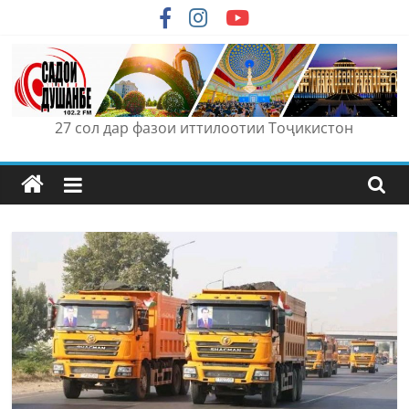
Skip
to
content
27 сол дар фазои иттилоотии Тоҷикистон