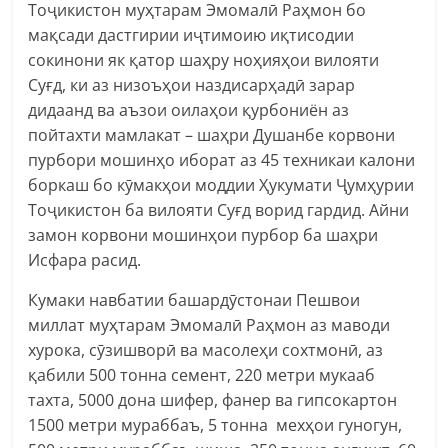
Тоҷикистон муҳтарам Эмомалӣ Раҳмон бо
мақсади дастгирии иҷтимоию иқтисодии
сокинони як қатор шаҳру ноҳияҳои вилояти
Суғд, ки аз низоъҳои наздисарҳадӣ зарар
дидаанд ва аъзои оилаҳои қурбониён аз
пойтахти мамлакат – шаҳри Душанбе корвони
пурбори мошинҳо иборат аз 45 техникаи калони
боркаш бо кӯмакҳои моддии Ҳукумати Ҷумҳурии
Тоҷикистон ба вилояти Суғд ворид гардид. Айни
замон корвони мошинҳои пурбор ба шаҳри
Исфара расид.
Кумаки навбатии башардӯстонаи Пешвои
миллат муҳтарам Эмомалӣ Раҳмон аз маводи
хурока, сӯзишворӣ ва масолеҳи сохтмонӣ, аз
қабили 500 тонна семент, 220 метри мукааб
тахта, 5000 дона шифер, фанер ва гипсокартон
1500 метри мураббаъ, 5 тонна мехҳои гуногун,