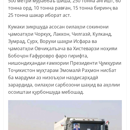
500 метри мураббаъ шиша, 250 тонна ангишт, 60
тонна орд, 10 тонна равған, 15 тонна биринҷ ва
25 тонна шакар иборат аст.
Кумаки зикршуда асосан оилаҳои сокинони
ҷамоатҳои Чоркуҳ, Лаккон, Чилгазӣ, Кулканд,
Зумрад, Сурх, Ворухи шаҳри Исфара ва
ҷамоатҳои Овчиқалъача ва Хистеварзи ноҳияи
Бобоҷон Ғафуровро фаро гирифта,
нишондиҳандаи ғамхории Президенти Ҷумҳурии
Тоҷикистон муҳтарам Эмомалӣ Раҳмон нисбат
ба мардуми аз низоъҳои наздисарҳадӣ
зарардида, оилаҳои сарбозони шаҳид ва аҳолии
осоиштаи қурбоншуда мебошад.