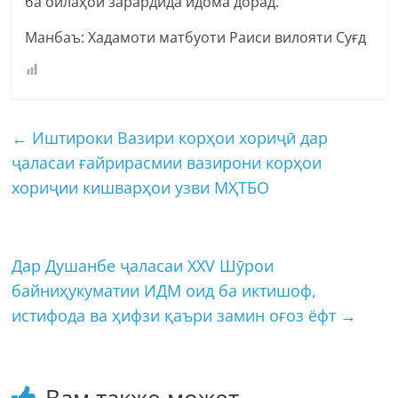
ба оилаҳои зарардида идома дорад.
Манбаъ: Хадамоти матбуоти Раиси вилояти Суғд
←
Иштироки Вазири корҳои хориҷӣ дар
ҷаласаи ғайрирасмии вазирони корҳои
хориҷии кишварҳои узви МҲТБО
Дар Душанбе ҷаласаи XXV Шӯрои
байниҳукуматии ИДМ оид ба иктишоф,
истифода ва ҳифзи қаъри замин оғоз ёфт
→