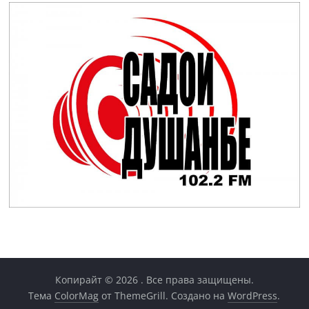
Копирайт © 2026
. Все права защищены.
Тема
ColorMag
от ThemeGrill. Создано на
WordPress
.