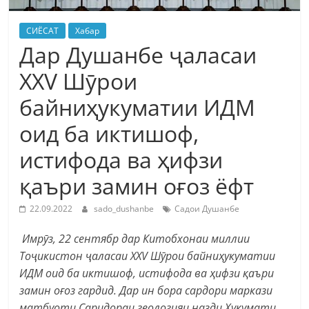
СИЁСАТ
Хабар
Дар Душанбе ҷаласаи
XXV Шӯрои
байниҳукуматии ИДМ
оид ба иктишоф,
истифода ва ҳифзи
қаъри замин оғоз ёфт
22.09.2022
sado_dushanbe
Садои Душанбе
Имрӯз, 22 сентябр дар Китобхонаи миллии
Тоҷикистон ҷаласаи XXV Шӯрои байниҳукуматии
ИДМ оид ба иктишоф, истифода ва ҳифзи қаъри
замин оғоз гардид. Дар ин бора сардори маркази
матбуоти Саридораи геологияи назди Ҳукумати