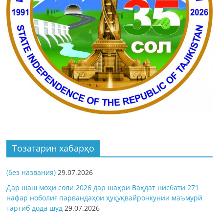
Тозатарин хабарҳо
(без названия)
29.07.2026
Дар шаш моҳи соли 2026 дар шаҳри Ваҳдат нисбати 271
нафар ноболиғ парвандаҳои ҳуқуқвайронкунии маъмурӣ
тартиб дода шуд
29.07.2026