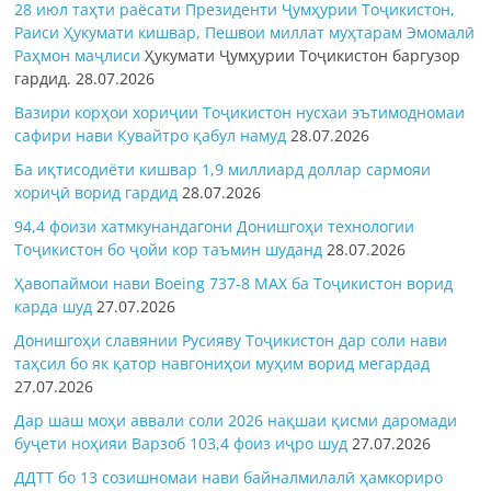
28 июл таҳти раёсати Президенти Ҷумҳурии Тоҷикистон,
Раиси Ҳукумати кишвар, Пешвои миллат муҳтарам Эмомалӣ
Раҳмон
маҷлиси
Ҳукумати Ҷумҳурии Тоҷикистон баргузор
гардид.
28.07.2026
Вазири корҳои хориҷии Тоҷикистон нусхаи эътимодномаи
сафири нави Кувайтро қабул намуд
28.07.2026
Ба иқтисодиёти кишвар 1,9 миллиард доллар сармояи
хориҷӣ ворид гардид
28.07.2026
94,4 фоизи хатмкунандагони Донишгоҳи технологии
Тоҷикистон бо ҷойи кор таъмин шуданд
28.07.2026
Ҳавопаймои нави Boeing 737-8 MAX ба Тоҷикистон ворид
карда шуд
27.07.2026
Донишгоҳи славянии Русияву Тоҷикистон дар соли нави
таҳсил бо як қатор навгониҳои муҳим ворид мегардад
27.07.2026
Дар шаш моҳи аввали соли 2026 нақшаи қисми даромади
буҷети ноҳияи Варзоб 103,4 фоиз иҷро шуд
27.07.2026
ДДТТ бо 13 созишномаи нави байналмилалӣ ҳамкориро