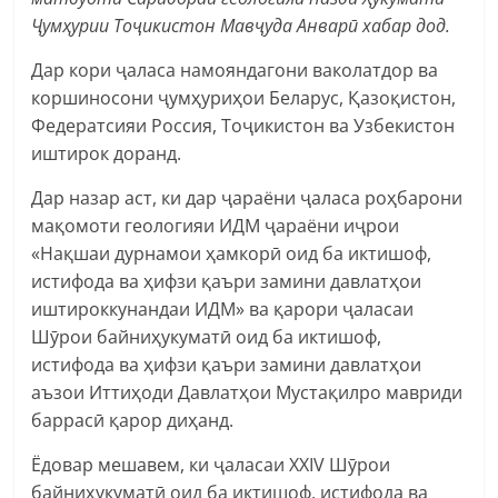
Ҷумҳурии Тоҷикистон Мавҷуда Анварӣ хабар дод.
Дар кори ҷаласа намояндагони ваколатдор ва
коршиносони ҷумҳуриҳои Беларус, Қазоқистон,
Федератсияи Россия, Тоҷикистон ва Узбекистон
иштирок доранд.
Дар назар аст, ки дар ҷараёни ҷаласа роҳбарони
мақомоти геологияи ИДМ ҷараёни иҷрои
«Нақшаи дурнамои ҳамкорӣ оид ба иктишоф,
истифода ва ҳифзи қаъри замини давлатҳои
иштироккунандаи ИДМ» ва қарори ҷаласаи
Шӯрои байниҳукуматӣ оид ба иктишоф,
истифода ва ҳифзи қаъри замини давлатҳои
аъзои Иттиҳоди Давлатҳои Мустақилро мавриди
баррасӣ қарор диҳанд.
Ёдовар мешавем, ки ҷаласаи XXIV Шӯрои
байниҳукуматӣ оид ба иктишоф, истифода ва