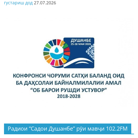
густариш дод
27.07.2026
Радиои “Садои Душанбе” рӯи мавҷи 102.2FM