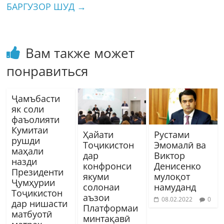
БАРГУЗОР ШУД
→
Вам также может
понравиться
Ҷамъбасти
як соли
фаъолияти
Кумитаи
Ҳайати
Рустами
рушди
Тоҷикистон
Эмомалӣ ва
маҳали
дар
Виктор
назди
конфронси
Денисенко
Президенти
якуми
мулоқот
Ҷумҳурии
солонаи
намуданд
Тоҷикистон
аъзои
08.02.2022
0
дар нишасти
Платформаи
матбуотӣ
минтақавӣ