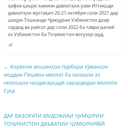
ҳифзи қаъри замини давлатҳои узви Иттиҳоди
давлатҳои мустақил 20-21 октябри соли 2021 дар
шаҳри Тошканди Ҷумҳурии Узбекистон доир
гардид ва раёсат дар соли 2022 ба таври расмӣ
аз Узбекистон ба Тоҷикистон вогузор шуд.
←
Корвони мошинҳои пурбори кӯмакҳои
моддии Пешвои миллат ба оилаҳои аз
низоъҳои наздисарҳадӣ зарардидаи вилояти
Суғд
ДАР ВАЗОРАТИ МУДОФИАИ ҶУМҲУРИИ
ТОҶИКИСТОН ДАЪВАТИИ ҶУМҲУРИЯВӢ