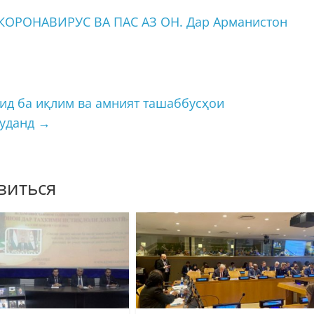
РОНАВИРУС ВА ПАС АЗ ОН. Дар Арманистон
ид ба иқлим ва амният ташаббусҳои
шуданд
→
виться