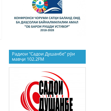
Радиои “Садои Душанбе” рӯи
мавҷи 102.2FM