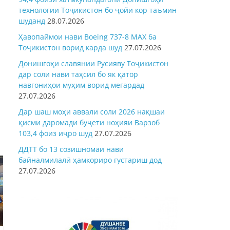
технологии Тоҷикистон бо ҷойи кор таъмин
шуданд
28.07.2026
Ҳавопаймои нави Boeing 737-8 MAX ба
Тоҷикистон ворид карда шуд
27.07.2026
Донишгоҳи славянии Русияву Тоҷикистон
дар соли нави таҳсил бо як қатор
навгониҳои муҳим ворид мегардад
27.07.2026
Дар шаш моҳи аввали соли 2026 нақшаи
қисми даромади буҷети ноҳияи Варзоб
103,4 фоиз иҷро шуд
27.07.2026
ДДТТ бо 13 созишномаи нави
байналмилалӣ ҳамкориро густариш дод
27.07.2026