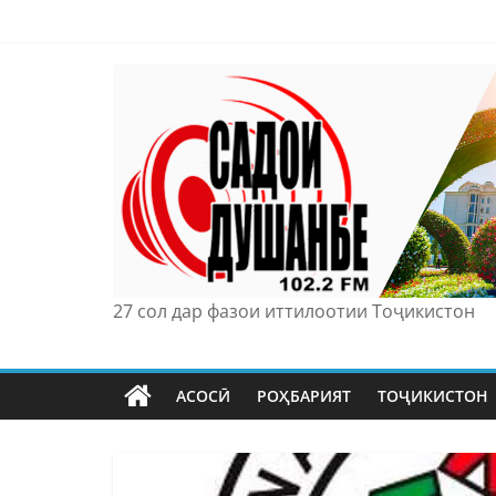
Skip
to
content
27 сол дар фазои иттилоотии Тоҷикистон
АСОСӢ
РОҲБАРИЯТ
ТОҶИКИСТОН