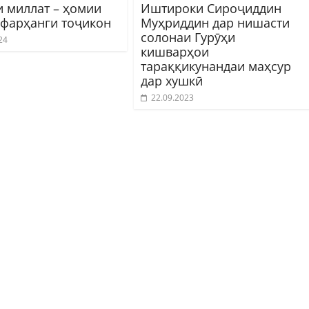
 миллат – ҳомии
Иштироки Сироҷиддин
 фарҳанги тоҷикон
Муҳриддин дар нишасти
солонаи Гурӯҳи
24
кишварҳои
тараққикунандаи маҳсур
дар хушкӣ
22.09.2023