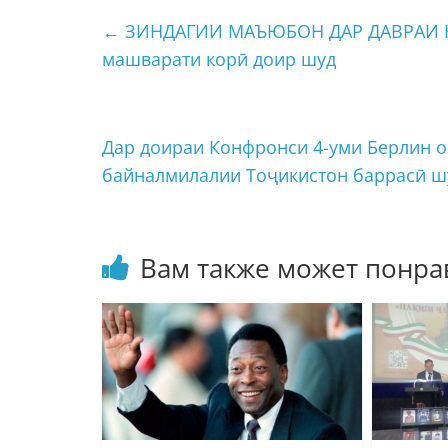
←
ЗИНДАГИИ МАЪЮБОН ДАР ДАВРАИ КО
машварати корӣ доир шуд
Дар доираи Конфронси 4-уми Берлин о
байналмилалии Тоҷикистон баррасӣ 
Вам также может понра