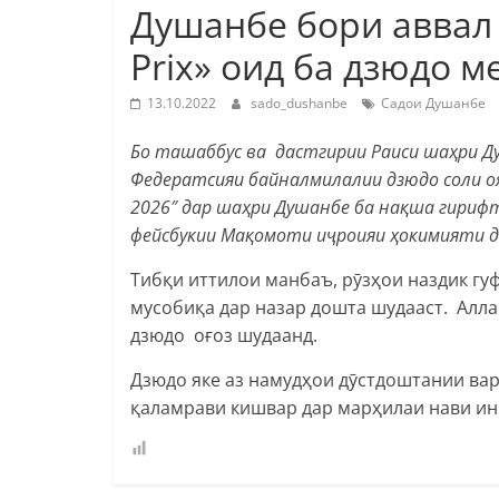
Душанбе бори аввал
Prix» оид ба дзюдо м
13.10.2022
sado_dushanbe
Садои Душанбе
Бо ташаббус ва дастгирии Раиси шаҳри 
Федератсияи байналмилалии дзюдо соли оян
2026″
дар шаҳри Душанбе ба нақша гирифт
фейсбукии Мақомоти иҷроияи ҳокимияти д
Тибқи иттилои манбаъ, рӯзҳои наздик г
мусобиқа дар назар дошта шудааст. Алл
дзюдо оғоз шудаанд.
Дзюдо яке аз намудҳои дӯстдоштании ва
қаламрави кишвар дар марҳилаи нави ин