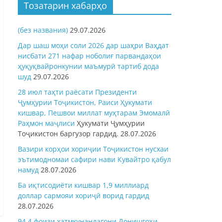
Тозатарин хабарҳо
(без названия)
29.07.2026
Дар шаш моҳи соли 2026 дар шаҳри Ваҳдат
нисбати 271 нафар ноболиғ парвандаҳои
ҳуқуқвайронкунии маъмурӣ тартиб дода
шуд
29.07.2026
28 июл таҳти раёсати Президенти
Ҷумҳурии Тоҷикистон, Раиси Ҳукумати
кишвар, Пешвои миллат муҳтарам Эмомалӣ
Раҳмон
маҷлиси
Ҳукумати Ҷумҳурии
Тоҷикистон баргузор гардид.
28.07.2026
Вазири корҳои хориҷии Тоҷикистон нусхаи
эътимодномаи сафири нави Кувайтро қабул
намуд
28.07.2026
Ба иқтисодиёти кишвар 1,9 миллиард
доллар сармояи хориҷӣ ворид гардид
28.07.2026
94,4 фоизи хатмкунандагони Донишгоҳи