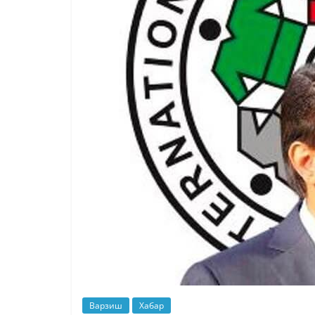
Варзиш
Хабар