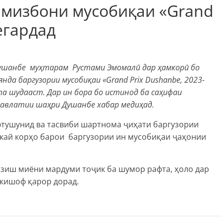
 мизбони мусобиқаи «Grand
егардад
Душанбе муҳтарам Рустами Эмомалӣ дар ҳамкорӣ бо
да баргузории мусобиқаи «Grand Prix Dushanbe, 2023-
а шудааст. Дар ин бора бо истинод ба саҳифаи
авлатии шаҳри Душанбе хабар медиҳад.
уфтушунид ва тасвиби шартнома ҷиҳати баргузории
акай корҳо барои баргузории ин мусобиқаи ҷаҳонии
рзиш миёни мардуми тоҷик ба шумор рафта, ҳоло дар
кишоф қарор дорад.