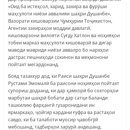
«Оид ба истеҳсол, харид, захира ва фурӯши
маҳсулоти ниёзи аввалияи шаҳри Душанбе»,
Вазорати кишоварзии Ҷумҳурии Тоҷикистон,
Агентии захираҳои моддии давлатӣ,
кишоварзони вилояти Суғду Хатлон ва ноҳияҳои
тобеи марказ маҳсулоти кишоварзӣ ва дигар
маводи мавриди ниёзи аввалро бо нархҳои
дастрас пешниҳоди сокинон ва меҳмонони
пойтахт мегардонанд.
Бояд тазаккур дод, ки Раиси шаҳри Душанбе
Рустами Эмомалӣ ба раисони ноҳияҳои пойтахт
супориш додаанд, ки дар ҳамкорӣ бо сохторҳои
марбутаи шаҳрӣ бобати дар сатҳи баланди
ташкилию фарҳангӣ гузаронидани ин
ярмаркаҳо, ҷойгир кардани ғуфра ва растаҳои
савдо, ки ба талаботи муосир ҷавобгӯй
мебошанд, тадбирҳои зарурӣ андешанд.