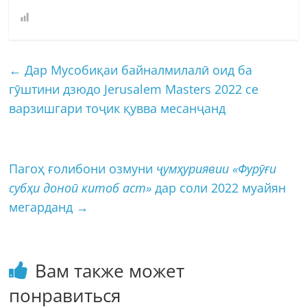
←
Дар Мусобиқаи байналмилалӣ оид ба
гӯштини дзюдо Jerusalem Masters 2022 се
варзишгари тоҷик қувва месанҷанд
Пагоҳ ғолибони озмуни
ҷумҳуриявии «Фурӯғи
субҳи доноӣ китоб аст»
дар соли 2022 муайян
мегарданд
→
Вам также может
понравиться