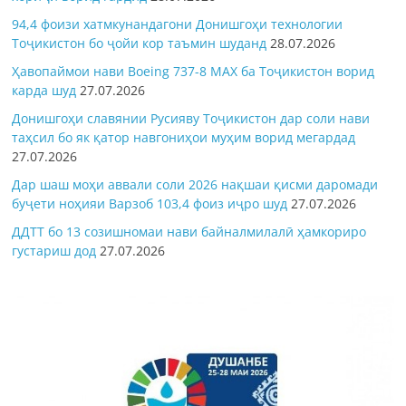
94,4 фоизи хатмкунандагони Донишгоҳи технологии
Тоҷикистон бо ҷойи кор таъмин шуданд
28.07.2026
Ҳавопаймои нави Boeing 737-8 MAX ба Тоҷикистон ворид
карда шуд
27.07.2026
Донишгоҳи славянии Русияву Тоҷикистон дар соли нави
таҳсил бо як қатор навгониҳои муҳим ворид мегардад
27.07.2026
Дар шаш моҳи аввали соли 2026 нақшаи қисми даромади
буҷети ноҳияи Варзоб 103,4 фоиз иҷро шуд
27.07.2026
ДДТТ бо 13 созишномаи нави байналмилалӣ ҳамкориро
густариш дод
27.07.2026