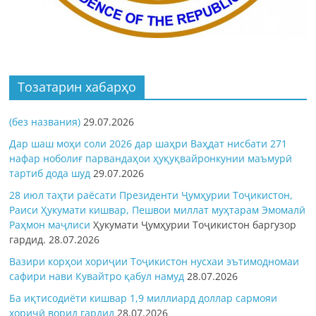
Тозатарин хабарҳо
(без названия)
29.07.2026
Дар шаш моҳи соли 2026 дар шаҳри Ваҳдат нисбати 271
нафар ноболиғ парвандаҳои ҳуқуқвайронкунии маъмурӣ
тартиб дода шуд
29.07.2026
28 июл таҳти раёсати Президенти Ҷумҳурии Тоҷикистон,
Раиси Ҳукумати кишвар, Пешвои миллат муҳтарам Эмомалӣ
Раҳмон
маҷлиси
Ҳукумати Ҷумҳурии Тоҷикистон баргузор
гардид.
28.07.2026
Вазири корҳои хориҷии Тоҷикистон нусхаи эътимодномаи
сафири нави Кувайтро қабул намуд
28.07.2026
Ба иқтисодиёти кишвар 1,9 миллиард доллар сармояи
хориҷӣ ворид гардид
28.07.2026