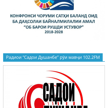
Радиои “Садои Душанбе” рӯи мавҷи 102.2FM