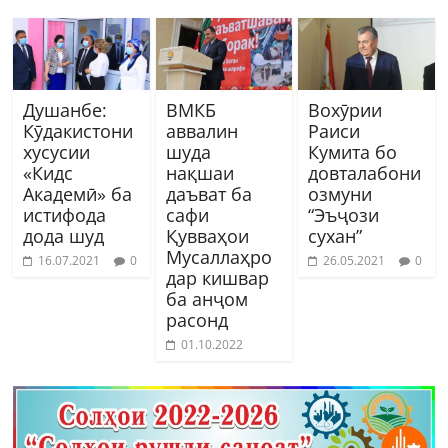
Душанбе:
ВМКБ
Вохӯрии
Кӯдакистони
аввалин
Раиси
хусусии
шуда
Кумита бо
«Кидс
нақшаи
довталабони
Академӣ» ба
даъват ба
озмуни
истифода
сафи
“Эъҷози
дода шуд
Қувваҳои
сухан”
Мусаллаҳро
16.07.2021
0
26.05.2021
0
дар кишвар
ба анҷом
расонд
01.10.2022