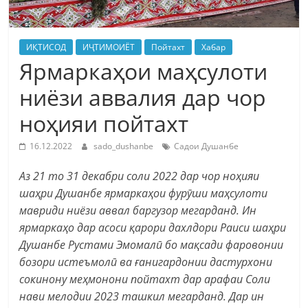
ИҚТИСОД
ИҶТИМОИЁТ
Пойтахт
Хабар
Ярмаркаҳои маҳсулоти
ниёзи аввалия дар чор
ноҳияи пойтахт
16.12.2022
sado_dushanbe
Садои Душанбе
Аз 21 то 31 декабри соли 2022 дар чор ноҳияи
шаҳри Душанбе ярмаркаҳои фурӯши маҳсулоти
мавриди ниёзи аввал баргузор мегарданд. Ин
ярмаркаҳо дар асоси қарори дахлдори Раиси шаҳри
Душанбе Рустами Эмомалӣ бо мақсади фаровонии
бозори истеъмолӣ ва ғанигардонии дастурхони
сокинону меҳмонони пойтахт дар арафаи Соли
нави мелодии 2023 ташкил мегарданд. Дар ин