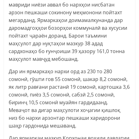
мавриди ниёзи аввал бо нархҳои нисбатан
арзон пешкаши сокинону меҳмонони пойтахт
мегарданд. Ярмаркаҳои доимамалкунанда дар
даромадгоҳҳои бозорҳои коммуналӣ ва хусусии
пойтахт ҷараён доранд. Барои таъмини
маҳсулот дар нуқтаҳои мазкур 38 адад
сардхонаҳо бо ғунҷоиши 39 ҳазору 161,0 тонна
маҳсулот мавҷуд мебошанд.
Дар ин ярмаркаҳо нархи орд аз 230 то 280
сомонӣ, гӯшти гов 55 сомонӣ, шакар 8,2 сомонӣ,
як литр равғани растанӣ 19 сомонӣ, картошка 3,6
сомонӣ, пиёз 3,5 сомонӣ, сабзӣ 2,5 сомонӣ,
биринҷ 10,5 сомонӣ муайян гардидаанд.
Меваҷот ва дигар маҳсулоти хоҷагии қишлоқ
низ бо нархи арзонтар пешкаши харидорони
шаҳр гардонида мешаванд.
Дар ярмаркаи мазкур Корхонаи воҳиди давлатии