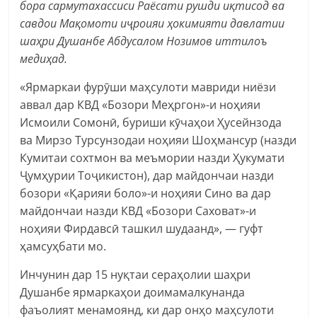
бора сармутахассиси Раёсати рушди иқтисод ва
савдои Мақомоти иҷроияи ҳокимияти давлатии
шаҳри Душанбе Абдусалом Нозимов иттилоъ
медиҳад.
«Ярмаркаи фурӯши маҳсулоти мавриди ниёзи
аввал дар КВД «Бозори Меҳргон»-и ноҳияи
Исмоили Сомонӣ, буриши кӯчаҳои Ҳусейнзода
ва Мирзо Турсунзодаи ноҳияи Шоҳмансур (назди
Кумитаи сохтмон ва меъмории назди Ҳукумати
Ҷумҳурии Тоҷикистон), дар майдончаи назди
бозори «Қарияи боло»-и ноҳияи Сино ва дар
майдончаи назди КВД «Бозори Саховат»-и
ноҳияи Фирдавсӣ ташкил шудаанд», — гуфт
ҳамсуҳбати мо.
Инчунин дар 15 нуқтаи сераҳолии шаҳри
Душанбе ярмаркаҳои доимамалкунанда
фаъолият менамоянд, ки дар онҳо маҳсулоти