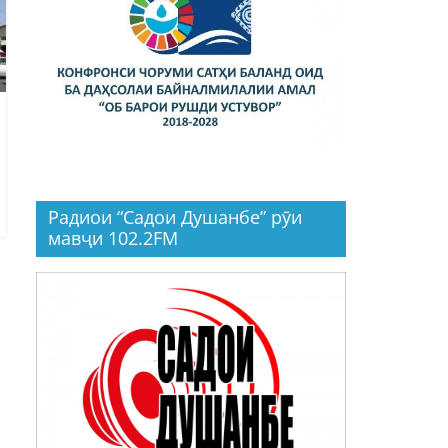
Радиои “Садои Душанбе” рӯи
мавҷи 102.2FM