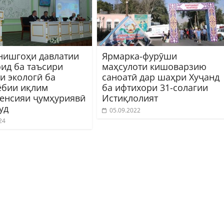
нишгоҳи давлатии
Ярмарка-фурӯши
оид ба таъсири
маҳсулоти кишоварзию
и экологӣ ба
саноатӣ дар шаҳри Хуҷанд
ёбии иқлим
ба ифтихори 31-солагии
енсияи ҷумҳуриявӣ
Истиқлолият
уд
05.09.2022
24