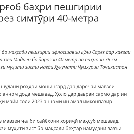
урғоб баҳри пешгирии
ез симтӯри 40-метра
 бо мақсади пешгирии ифлосшавии кӯли Сарез дар ҳавзаи
мавзеи Модиён бо дарозии 40 метр ва паҳноии 75 см
фзи муҳити зисти назди Ҳукумати Ҷумҳурии Тоҷикистон
а шудани роҳҳои мошингард дар дарёчаи мавзеи
 анҷом дода мешавад. Ҳоло дар давраи сармо дар ин
оҳи майи соли 2023 анҷоми ин амал имконпазир
з мавзеи ҷалби сайёҳони хориҷӣ маҳсуб мешавад,
зи муҳити зист бо мақсади беҳтар намудани вазъи