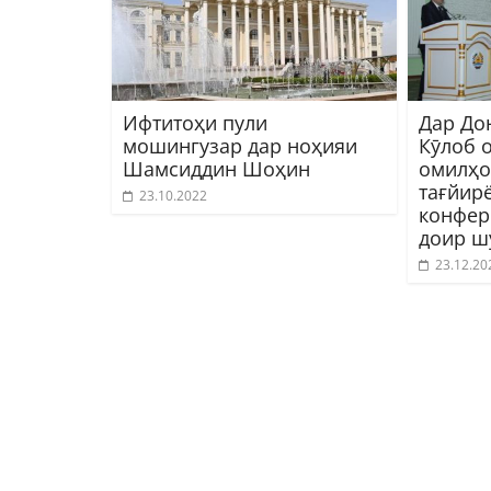
Ифтитоҳи пули
Дар До
мошингузар дар ноҳияи
Кӯлоб 
Шамсиддин Шоҳин
омилҳо
тағйир
23.10.2022
конфер
доир ш
23.12.20