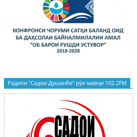
Радиои “Садои Душанбе” рӯи мавҷи 102.2FM