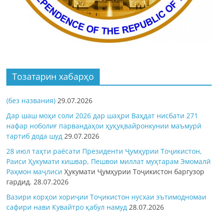
Тозатарин хабарҳо
(без названия)
29.07.2026
Дар шаш моҳи соли 2026 дар шаҳри Ваҳдат нисбати 271
нафар ноболиғ парвандаҳои ҳуқуқвайронкунии маъмурӣ
тартиб дода шуд
29.07.2026
28 июл таҳти раёсати Президенти Ҷумҳурии Тоҷикистон,
Раиси Ҳукумати кишвар, Пешвои миллат муҳтарам Эмомалӣ
Раҳмон
маҷлиси
Ҳукумати Ҷумҳурии Тоҷикистон баргузор
гардид.
28.07.2026
Вазири корҳои хориҷии Тоҷикистон нусхаи эътимодномаи
сафири нави Кувайтро қабул намуд
28.07.2026