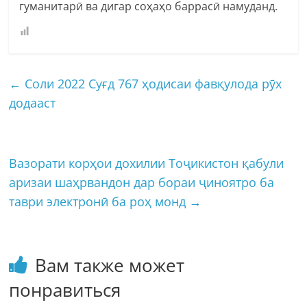
гуманитарӣ ва дигар соҳаҳо баррасӣ намуданд.
←
Соли 2022 Суғд 767 ҳодисаи фавқулода рӯх
додааст
Вазорати корҳои дохилии Тоҷикистон қабули
аризаи шаҳрвандон дар бораи ҷиноятро ба
таври электронӣ ба роҳ монд
→
Вам также может
понравиться