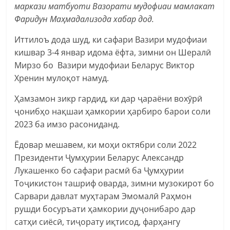
маркази матбуоти Вазорати мудофиаи мамлакат
Фаридун Маҳмадализода хабар дод.
Иттилоъ дода шуд, ки сафари Вазири мудофиаи
кишвар 3-4 январ идома ёфта, зимни он Шералӣ
Мирзо бо Вазири мудофиаи Беларус Виктор
Хренин мулоқот намуд.
Ҳамзамон зикр гардид, ки дар ҷараёни вохӯрӣ
ҷонибҳо нақшаи ҳамкории ҳарбиро барои соли
2023 ба имзо расониданд.
Ёдовар мешавем, ки моҳи октябри соли 2022
Президенти Ҷумҳурии Беларус Александр
Лукашенко бо сафари расмӣ ба Ҷумҳурии
Тоҷикистон ташриф оварда, зимни музокирот бо
Сарвари давлат муҳтарам Эмомалӣ Раҳмон
рушди босуръати ҳамкории дуҷонибаро дар
сатҳи сиёсӣ, тиҷорату иқтисод, фарҳангу