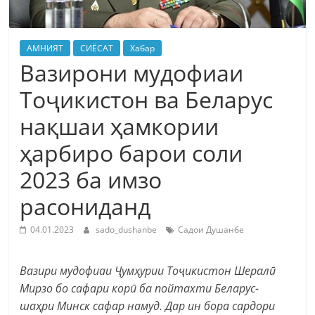
АМНИЯТ
СИЁСАТ
Хабар
Вазирони мудофиаи
Тоҷикистон ва Беларус
нақшаи ҳамкории
ҳарбиро барои соли
2023 ба имзо
расониданд
04.01.2023
sado_dushanbe
Садои Душанбе
Вазири мудофиаи Ҷумҳурии Тоҷикистон Шералӣ
Мирзо бо сафари корӣ ба пойтахти Беларус-
шаҳри Минск сафар намуд. Дар ин бора сардори