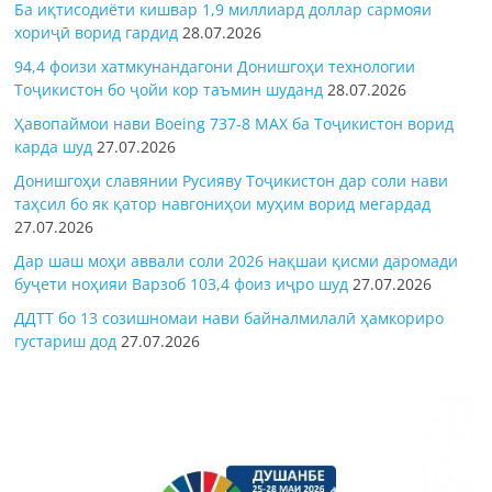
Ба иқтисодиёти кишвар 1,9 миллиард доллар сармояи
хориҷӣ ворид гардид
28.07.2026
94,4 фоизи хатмкунандагони Донишгоҳи технологии
Тоҷикистон бо ҷойи кор таъмин шуданд
28.07.2026
Ҳавопаймои нави Boeing 737-8 MAX ба Тоҷикистон ворид
карда шуд
27.07.2026
Донишгоҳи славянии Русияву Тоҷикистон дар соли нави
таҳсил бо як қатор навгониҳои муҳим ворид мегардад
27.07.2026
Дар шаш моҳи аввали соли 2026 нақшаи қисми даромади
буҷети ноҳияи Варзоб 103,4 фоиз иҷро шуд
27.07.2026
ДДТТ бо 13 созишномаи нави байналмилалӣ ҳамкориро
густариш дод
27.07.2026