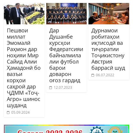
Пешвои
Дар
Дурнамои
миллат
Душанбе
робитаҳои
Эмомалӣ
курсҳои
иқтисодӣ ва
Раҳмон дар
Федератсияи
тиҷоратии
ноҳияи Мир
байналмила
Тоҷикистону
Сайид Алии
лии футбол
Австрия
Ҳамадонӣ бо
барои
баррасӣ шуд
вазъи
доварон
06.07.2022
корҳои
оғоз гардид
саҳроӣ дар
12.07.2023
ҶДММ «Тоҷ-
Агро» шинос
шуданд
05.09.2024