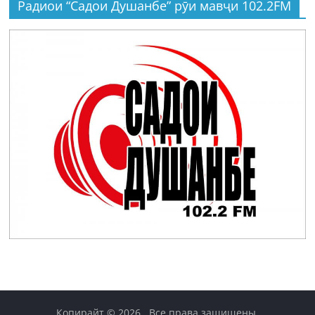
Радиои “Садои Душанбе” рӯи мавҷи 102.2FM
Копирайт © 2026
. Все права защищены.