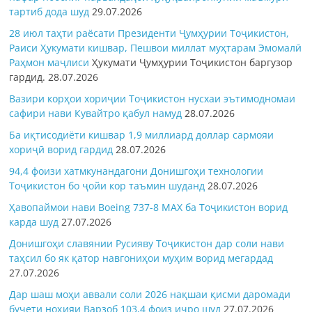
тартиб дода шуд
29.07.2026
28 июл таҳти раёсати Президенти Ҷумҳурии Тоҷикистон,
Раиси Ҳукумати кишвар, Пешвои миллат муҳтарам Эмомалӣ
Раҳмон
маҷлиси
Ҳукумати Ҷумҳурии Тоҷикистон баргузор
гардид.
28.07.2026
Вазири корҳои хориҷии Тоҷикистон нусхаи эътимодномаи
сафири нави Кувайтро қабул намуд
28.07.2026
Ба иқтисодиёти кишвар 1,9 миллиард доллар сармояи
хориҷӣ ворид гардид
28.07.2026
94,4 фоизи хатмкунандагони Донишгоҳи технологии
Тоҷикистон бо ҷойи кор таъмин шуданд
28.07.2026
Ҳавопаймои нави Boeing 737-8 MAX ба Тоҷикистон ворид
карда шуд
27.07.2026
Донишгоҳи славянии Русияву Тоҷикистон дар соли нави
таҳсил бо як қатор навгониҳои муҳим ворид мегардад
27.07.2026
Дар шаш моҳи аввали соли 2026 нақшаи қисми даромади
буҷети ноҳияи Варзоб 103,4 фоиз иҷро шуд
27.07.2026