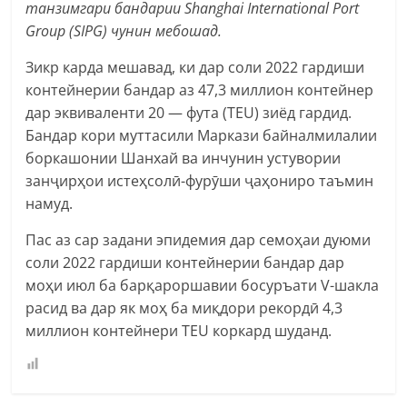
танзимгари бандарии Shanghai International Port
Group (SIPG) чунин мебошад.
Зикр карда мешавад, ки дар соли 2022 гардиши
контейнерии бандар аз 47,3 миллион контейнер
дар эквиваленти 20 — фута (TEU) зиёд гардид.
Бандар кори муттасили Маркази байналмилалии
боркашонии Шанхай ва инчунин устувории
занҷирҳои истеҳсолӣ-фурӯши ҷаҳониро таъмин
намуд.
Пас аз сар задани эпидемия дар семоҳаи дуюми
соли 2022 гардиши контейнерии бандар дар
моҳи июл ба барқароршавии босуръати V-шакла
расид ва дар як моҳ ба миқдори рекордӣ 4,3
миллион контейнери TEU коркард шуданд.