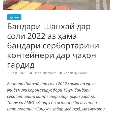
Ҷаҳон
Бандари Шанхай дар
соли 2022 аз ҳама
бандари сербортарини
контейнерӣ дар ҷаҳон
гардид
05.01.2023
sado_dushanbe
Садои Душанбе
Бандари Шанхай дар соли 2022 сарфи назар аз
эпидемияи коронавирус бори 13-ум бандари
сербортарини контейнерӣ дар ҷаҳон гардид.
Тавре ки АМИТ «Ховар» бо истинод ба агентии
иттилоотии «Синхуа» хабар медиҳад, маълумоти