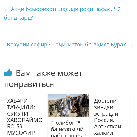
←
Авҷи бемориҳои шадиди роҳи нафас. Чӣ
бояд кард?
Вохӯрии сафири Тоҷикистон бо Аҳмет Бурак
→
Вам также может
понравиться
ХАБАРИ
Достони
ТАЪҶИЛӢ:
зиндаи
СУҚУТИ
эстрадаи
ҲАВОПАЙМО
Россия,
“Толибон”*
БО 59-
Артисткаи
ба ислом чӣ
МУСОФИР
халқии
рабт доранд?