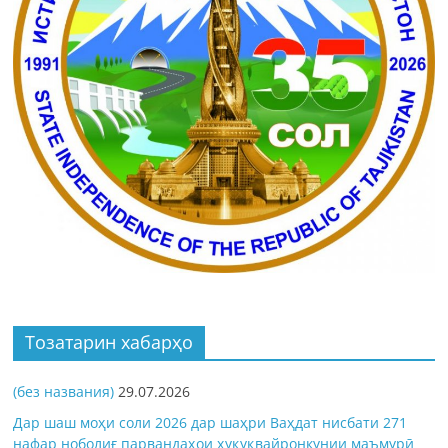
Тозатарин хабарҳо
(без названия)
29.07.2026
Дар шаш моҳи соли 2026 дар шаҳри Ваҳдат нисбати 271
нафар ноболиғ парвандаҳои ҳуқуқвайронкунии маъмурӣ