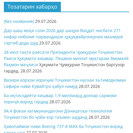
Тозатарин хабарҳо
(без названия)
29.07.2026
Дар шаш моҳи соли 2026 дар шаҳри Ваҳдат нисбати 271
нафар ноболиғ парвандаҳои ҳуқуқвайронкунии маъмурӣ
тартиб дода шуд
29.07.2026
28 июл таҳти раёсати Президенти Ҷумҳурии Тоҷикистон,
Раиси Ҳукумати кишвар, Пешвои миллат муҳтарам Эмомалӣ
Раҳмон
маҷлиси
Ҳукумати Ҷумҳурии Тоҷикистон баргузор
гардид.
28.07.2026
Вазири корҳои хориҷии Тоҷикистон нусхаи эътимодномаи
сафири нави Кувайтро қабул намуд
28.07.2026
Ба иқтисодиёти кишвар 1,9 миллиард доллар сармояи
хориҷӣ ворид гардид
28.07.2026
94,4 фоизи хатмкунандагони Донишгоҳи технологии
Тоҷикистон бо ҷойи кор таъмин шуданд
28.07.2026
Ҳавопаймои нави Boeing 737-8 MAX ба Тоҷикистон ворид
карда шуд
27.07.2026