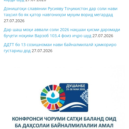
Донишгоҳи славянии Русияву Тоҷикистон дар соли нави
таҳсил бо як қатор навгониҳои муҳим ворид мегардад
27.07.2026
Дар шаш моҳи аввали соли 2026 нақшаи қисми даромади
буҷети ноҳияи Варзоб 103,4 фоиз иҷро шуд
27.07.2026
ДДТТ бо 13 созишномаи нави байналмилалӣ ҳамкориро
густариш дод
27.07.2026