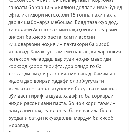
саноатӣ бо харҷи 6 миллион доллари ИМА бунёд
ёфта, иқтидори истеҳсоли 15 тонна нахи пахта
дар як шабонарӯз мебошад. Бояд тазаккур дод,
ки ноҳияи Ашт яке аз минтақаҳои кишоварзии
вилоят ба ҳисоб рафта, самти асосии
кишоварзони ноҳия ин пахтакорӣ ба ҳисоб
меравад. Ҳамакнун тамоми пахтае, ки дар ноҳия
истеҳсол мегардад, дар худи ноҳия мавриди
коркард қарор гирифта, дар оянда то ба
коркарди ниҳоӣ расонида мешавад. Ҳамаи ин
иқдом дар доираи ҳадафи олии Ҳукумати
мамлакат – саноатикунонии босуръати кишвар
рӯи даст гирифта шуда, ҳадаф то ба коркарди
ниҳоӣ расонидани пахта, бо ҷои кори таъмин
намудани шаҳрвандон ва ба ин васила боло
бурдани сатҳи некуаҳволии мардум ба ҳисоб
меравад.