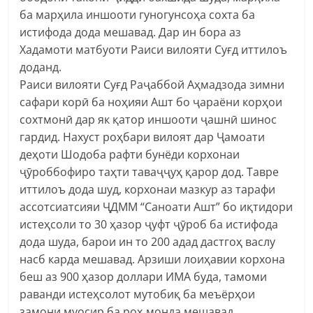
ба марҳила иншооти гуногунсоҳа сохта ба
истифода дода мешавад. Дар ин бора аз
Хадамоти матбуоти Раиси вилояти Суғд иттилоъ
доданд.
Раиси вилояти Суғд Раҷаббой Аҳмадзода зимни
сафари корӣ ба ноҳияи Ашт бо ҷараёни корҳои
сохтмонӣ дар як қатор иншооти ҷашнӣ шинос
гардид. Нахуст роҳбари вилоят дар Ҷамоати
деҳоти Шодоба рафти бунёди корхонаи
ҷӯроббофиро таҳти таваҷҷуҳ қарор дод. Тавре
иттилоъ дода шуд, корхонаи мазкур аз тарафи
ассотсиатсияи ҶДММ “Саноати Ашт” бо иқтидори
истеҳсоли то 30 ҳазор ҷуфт ҷӯроб ба истифода
дода шуда, барои ин то 200 адад дастгоҳ васлу
насб карда мешавад. Арзиши лоиҳавии корхона
беш аз 900 ҳазор доллари ИМА буда, тамоми
раванди истеҳсолот мутобиқ ба меъёрҳои
замони муосир ба роҳ монда мешавад.