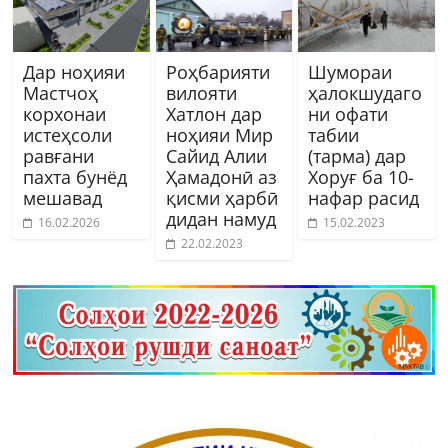
Дар ноҳияи
Роҳбарияти
Шумораи
Мастчоҳ
вилояти
ҳалокшудаго
корхонаи
Хатлон дар
ни офати
истеҳсоли
ноҳияи Мир
табии
равғани
Сайид Алии
(тарма) дар
пахта бунёд
Ҳамадонӣ аз
Хоруғ ба 10-
мешавад
қисми ҳарбӣ
нафар расид
дидан намуд
16.02.2026
15.02.2023
22.02.2023