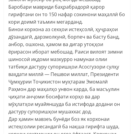
Баробари мавриди баҳрабрадорӣ қарор
гирифтани он то 150 нафар сокинони маҳаллӣ бо
кори доимӣ таъмин мегарданд.
Бинои корхона аз сехҳои истеҳсолӣ, ҳуҷраҳои
дӯзандагӣ, дарзмолкунӣ, борпеч ва басту банд,
анбор, ошхона, ҳамом ва дигар утоқҳои
ёрирасон иборат мебошад. Раиси вилоят зимни
шиносоӣ иқдоми мазкурро намунаи олии
татбиқи дастуру супоришҳои Асосгузори сулҳу
ваҳдати миллӣ — Пешвои миллат, Президенти
Ҷумҳурии Тоҷикистон муҳтарам Эмомалӣ
Раҳмон дар маҳалҳо унвон карда, ба масъулин
ҷиҳати анҷоми босифати корҳо ва дар
мӯҳлатҳои муайяншуда ба истифода додани он
дастуру супоришҳои мушаххас дод.
Дар ҳамин мавзеъ бунёди боз як корхонаи
истеҳсолии ресандагӣ ба нақша гирифта шуда,
корҳои сохтмонии он оғоз ёфтааст. Корхонаи