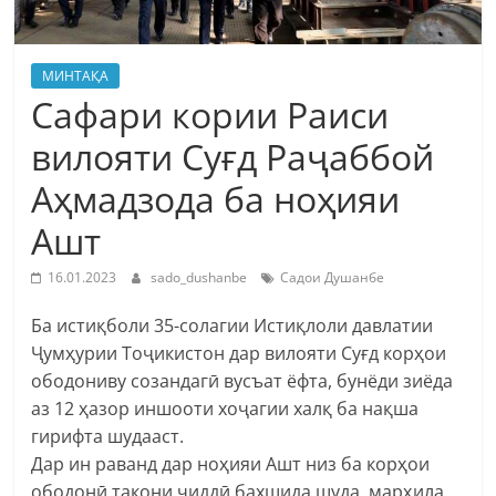
МИНТАҚА
Сафари кории Раиси
вилояти Суғд Раҷаббой
Аҳмадзода ба ноҳияи
Ашт
16.01.2023
sado_dushanbe
Садои Душанбе
Ба истиқболи 35-солагии Истиқлоли давлатии
Ҷумҳурии Тоҷикистон дар вилояти Суғд корҳои
ободониву созандагӣ вусъат ёфта, бунёди зиёда
аз 12 ҳазор иншооти хоҷагии халқ ба нақша
гирифта шудааст.
Дар ин раванд дар ноҳияи Ашт низ ба корҳои
ободонӣ такони ҷиддӣ бахшида шуда, марҳила