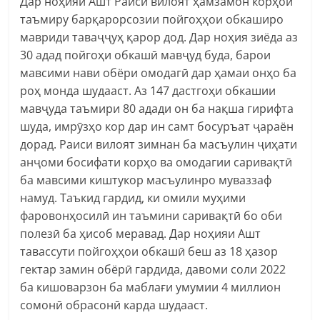
Дар ноҳияи Ашт Раиси вилоят ҳамзамон корҳои
таъмиру барқарорсозии пойгоҳҳои обкаширо
мавриди таваҷҷуҳ қарор дод. Дар ноҳия зиёда аз
30 адад пойгоҳи обкашӣ мавҷуд буда, барои
мавсими нави обёри омодагӣ дар ҳамаи онҳо ба
роҳ монда шудааст. Аз 147 дастгоҳи обкашии
мавҷуда таъмири 80 адади он ба нақша гирифта
шуда, имрӯзҳо кор дар ин самт босуръат ҷараён
дорад. Раиси вилоят зимнан ба масъулин ҷиҳати
анҷоми босифати корҳо ва омодагии саривақтӣ
ба мавсими киштукор масъулинро муваззаф
намуд. Таъкид гардид, ки омили муҳими
фаровонҳосилӣ ин таъмини саривақтӣ бо оби
полезӣ ба ҳисоб меравад. Дар ноҳияи Ашт
тавассути пойгоҳҳои обкашӣ беш аз 18 ҳазор
гектар замин обёрӣ гардида, давоми соли 2022
ба кишоварзон ба маблағи умумии 4 миллион
сомонӣ обрасонӣ карда шудааст.