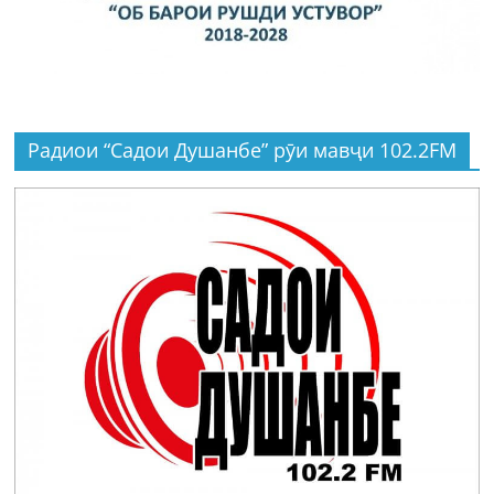
Радиои “Садои Душанбе” рӯи мавҷи 102.2FM