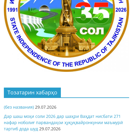
Тозатарин хабарҳо
(без названия)
29.07.2026
Дар шаш моҳи соли 2026 дар шаҳри Ваҳдат нисбати 271
нафар ноболиғ парвандаҳои ҳуқуқвайронкунии маъмурӣ
тартиб дода шуд
29.07.2026