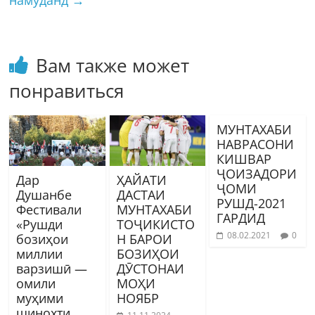
Вам также может
понравиться
МУНТАХАБИ
НАВРАСОНИ
КИШВАР
ҶОИЗАДОРИ
Дар
ҲАЙАТИ
ҶОМИ
Душанбе
ДАСТАИ
РУШД-2021
Фестивали
МУНТАХАБИ
ГАРДИД
«Рушди
ТОҶИКИСТО
08.02.2021
0
бозиҳои
Н БАРОИ
миллии
БОЗИҲОИ
варзишӣ —
ДӮСТОНАИ
омили
МОҲИ
муҳими
НОЯБР
шинохти