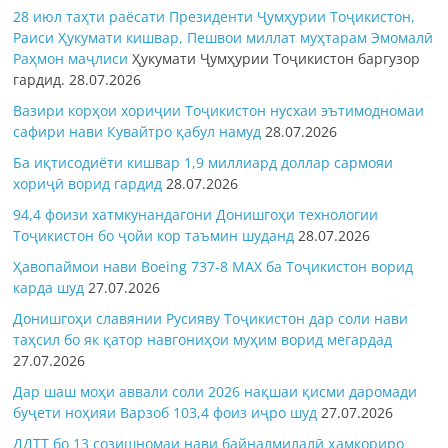
28 июл таҳти раёсати Президенти Ҷумҳурии Тоҷикистон,
Раиси Ҳукумати кишвар, Пешвои миллат муҳтарам Эмомалӣ
Раҳмон
маҷлиси
Ҳукумати Ҷумҳурии Тоҷикистон баргузор
гардид.
28.07.2026
Вазири корҳои хориҷии Тоҷикистон нусхаи эътимодномаи
сафири нави Кувайтро қабул намуд
28.07.2026
Ба иқтисодиёти кишвар 1,9 миллиард доллар сармояи
хориҷӣ ворид гардид
28.07.2026
94,4 фоизи хатмкунандагони Донишгоҳи технологии
Тоҷикистон бо ҷойи кор таъмин шуданд
28.07.2026
Ҳавопаймои нави Boeing 737-8 MAX ба Тоҷикистон ворид
карда шуд
27.07.2026
Донишгоҳи славянии Русияву Тоҷикистон дар соли нави
таҳсил бо як қатор навгониҳои муҳим ворид мегардад
27.07.2026
Дар шаш моҳи аввали соли 2026 нақшаи қисми даромади
буҷети ноҳияи Варзоб 103,4 фоиз иҷро шуд
27.07.2026
ДДТТ бо 13 созишномаи нави байналмилалӣ ҳамкориро