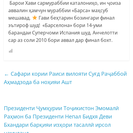
Барои Хави сармураббии каталониҳо, ин ҷоиза
аввалин ҳамчун мураббии «Барса» маҳсуб
мешавад.
Гави беҳтарин бозингари финал
эътироф шуд! «Барселона» бори 14-уми
барандаи Суперчоми Испания шуд. Анчелотти
сар аз соли 2010 бори аввал дар финал бохт.
←
Сафари кории Раиси вилояти Суғд Раҷаббой
Аҳмадзода ба ноҳияи Ашт
Президенти Ҷумҳурии Тоҷикистон Эмомалӣ
Раҳмон ба Президенти Непал Бидхя Деви
Бхандари барқияи изҳори тасаллӣ ирсол
намуданд
→