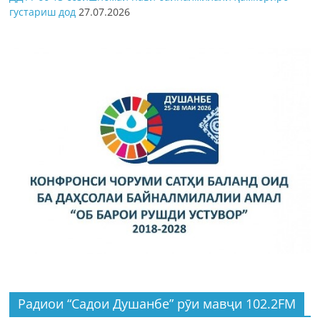
густариш дод
27.07.2026
Радиои “Садои Душанбе” рӯи мавҷи 102.2FM