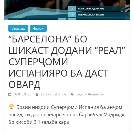
Варзиш
Ҷаҳон
“БАРСЕЛОНА” БО
ШИКАСТ ДОДАНИ “РЕАЛ”
СУПЕРҶОМИ
ИСПАНИЯРО БА ДАСТ
ОВАРД
16.01.2023
sado_dushanbe
Садои Душанбе
Бозии ниҳоии Суперҷоми Испания ба анҷом
расид, ки дар он «Барселона» бар «Реал Мадрид»
бо ҳисоби 3:1 ғалаба кард.