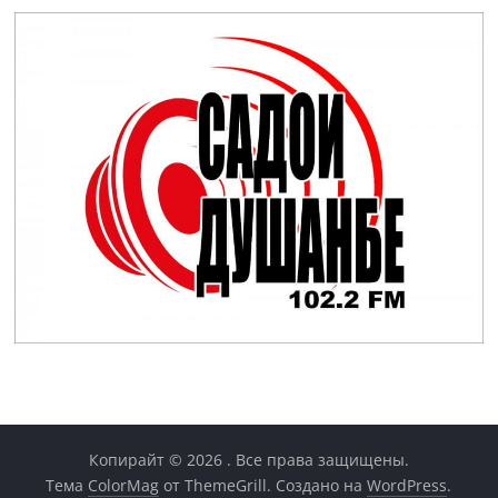
Копирайт © 2026
. Все права защищены.
Тема
ColorMag
от ThemeGrill. Создано на
WordPress
.