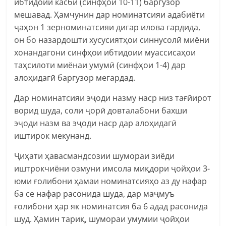
ибтидоии касбӣ (синфҳои 10-11) баргузор
мешавад. Ҳамчунин дар номинатсияи адабиёти
ҷаҳон 1 зерноминатсияи дигар илова гардида,
он бо назардошти хусусиятҳои синнусолӣ миёни
хонандагони синфҳои ибтидоии муассисаҳои
таҳсилоти миёнаи умумӣ (синфҳои 1-4) дар
алоҳидагӣ баргузор мегардад.
Дар номинатсияи эҷоди назму наср низ тағйирот
ворид шуда, соли ҷорӣ довталабони бахши
эҷоди назм ва эҷоди наср дар алоҳидагӣ
иштирок мекунанд.
Ҷиҳати ҳавасмандсозии шумораи зиёди
иштрокчиёни озмуни имсола миқдори ҷойҳои 3-
юми ғолибони ҳамаи номинатсияҳо аз ду нафар
ба се нафар расонида шуда, дар маҷмуъ
ғолибони ҳар як номинатсия ба 6 адад расонида
шуд. Ҳамин тариқ, шумораи умумии ҷойҳои