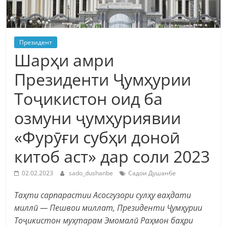
Президент
Шарҳи амри
Президенти Ҷумҳурии
Тоҷикистон оид ба
озмуни ҷумҳуриявии
«Фурӯғи субҳи доноӣ
китоб аст» дар соли 2023
02.02.2023
sado_dushanbe
Садои Душанбе
Таҳти cарпарастии Асосгузори сулҳу ваҳдати
миллӣ — Пешвои миллат, Президенти Ҷумҳурии
Тоҷикистон муҳтарам Эмомалӣ Раҳмон баҳри