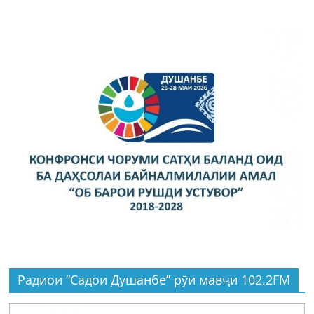
Радиои “Садои Душанбе” рӯи мавҷи 102.2FM