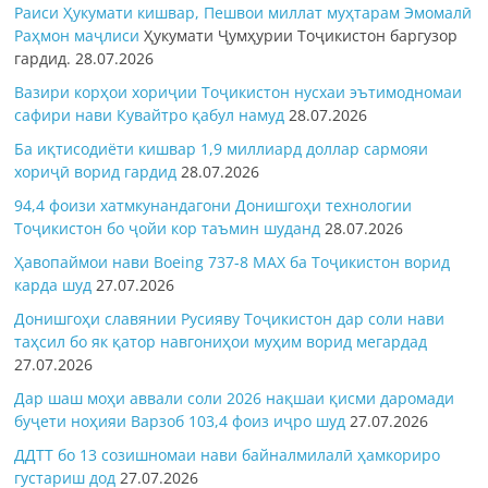
Раиси Ҳукумати кишвар, Пешвои миллат муҳтарам Эмомалӣ
Раҳмон
маҷлиси
Ҳукумати Ҷумҳурии Тоҷикистон баргузор
гардид.
28.07.2026
Вазири корҳои хориҷии Тоҷикистон нусхаи эътимодномаи
сафири нави Кувайтро қабул намуд
28.07.2026
Ба иқтисодиёти кишвар 1,9 миллиард доллар сармояи
хориҷӣ ворид гардид
28.07.2026
94,4 фоизи хатмкунандагони Донишгоҳи технологии
Тоҷикистон бо ҷойи кор таъмин шуданд
28.07.2026
Ҳавопаймои нави Boeing 737-8 MAX ба Тоҷикистон ворид
карда шуд
27.07.2026
Донишгоҳи славянии Русияву Тоҷикистон дар соли нави
таҳсил бо як қатор навгониҳои муҳим ворид мегардад
27.07.2026
Дар шаш моҳи аввали соли 2026 нақшаи қисми даромади
буҷети ноҳияи Варзоб 103,4 фоиз иҷро шуд
27.07.2026
ДДТТ бо 13 созишномаи нави байналмилалӣ ҳамкориро
густариш дод
27.07.2026