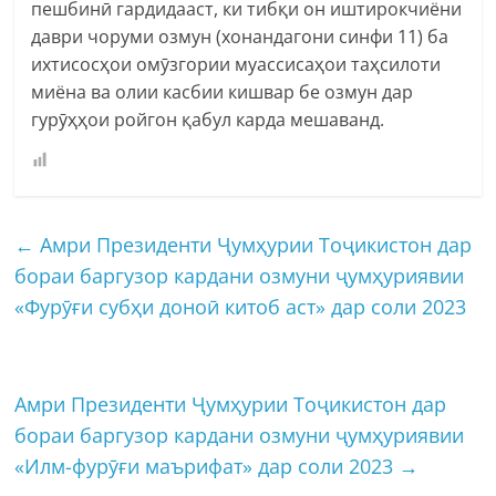
пешбинӣ гардидааст, ки тибқи он иштирокчиёни
даври чоруми озмун (хонандагони синфи 11) ба
ихтисосҳои омӯзгории муассисаҳои таҳсилоти
миёна ва олии касбии кишвар бе озмун дар
гурӯҳҳои ройгон қабул карда мешаванд.
←
Амри Президенти Ҷумҳурии Тоҷикистон дар
бораи баргузор кардани озмуни ҷумҳуриявии
«Фурӯғи субҳи доноӣ китоб аст» дар соли 2023
Амри Президенти Ҷумҳурии Тоҷикистон дар
бораи баргузор кардани озмуни ҷумҳуриявии
«Илм-фурӯғи маърифат» дар соли 2023
→