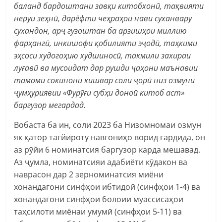
баланд бардоштани завқи китобхонӣ, тақвияти
неруи зеҳнӣ, дарёфти чеҳраҳои нави суханвару
сухандон, арҷ гузоштан ба арзишҳои миллию
фарҳангӣ, инкишофи қобилияти эҷодӣ, таҳкими
эҳсоси худогоҳию худшиносӣ, такмили захираи
луғавӣ ва мусоидат дар рушди ҷаҳони маънавии
тамоми сокинони кишвар соли ҷорӣ низ озмуни
ҷумҳуриявии «Фурӯғи субҳи доноӣ китоб аст»
баргузор мегардад.
Вобаста ба ин, соли 2023 ба Низомномаи озмун
як қатор тағйироту навгониҳо ворид гардида, он
аз рӯйи 6 номинатсия баргузор карда мешавад.
Аз ҷумла, номинатсияи адабиёти кӯдакон ва
наврасон дар 2 зерноминатсия миёни
хонандагони синфҳои ибтидоӣ (синфҳои 1-4) ва
хонандагони синфҳои болоии муассисаҳои
таҳсилоти миёнаи умумӣ (синфҳои 5-11) ва