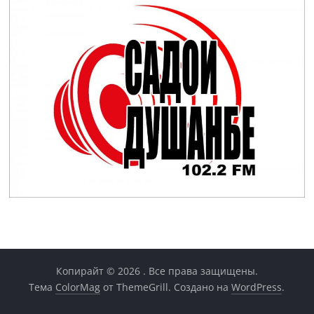
Копирайт © 2026
. Все права защищены.
Тема
ColorMag
от ThemeGrill. Создано на
WordPress
.