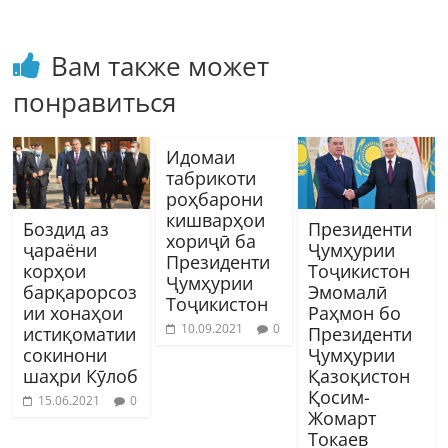
Вам также может
понравиться
Идомаи
табрикоти
роҳбарони
кишварҳои
Боздид аз
Президенти
хориҷӣ ба
ҷараёни
Ҷумҳурии
Президенти
корҳои
Тоҷикистон
Ҷумҳурии
барқарорсоз
Эмомалӣ
Тоҷикистон
ии хонаҳои
Раҳмон бо
10.09.2021
0
истиқоматии
Президенти
сокинони
Ҷумҳурии
шаҳри Кӯлоб
Қазоқистон
Қосим-
15.06.2021
0
Жомарт
Токаев