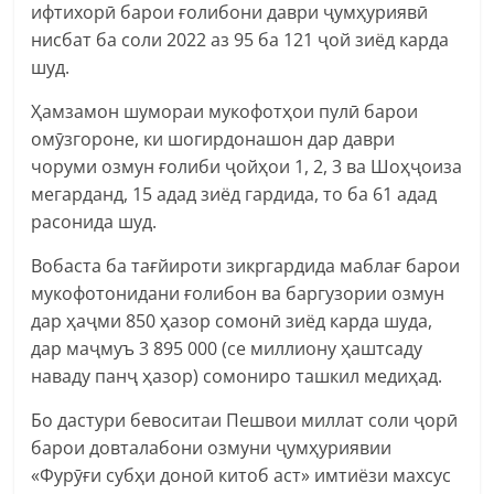
ифтихорӣ барои ғолибони даври ҷумҳуриявӣ
нисбат ба соли 2022 аз 95 ба 121 ҷой зиёд карда
шуд.
Ҳамзамон шумораи мукофотҳои пулӣ барои
омӯзгороне, ки шогирдонашон дар даври
чоруми озмун ғолиби ҷойҳои 1, 2, 3 ва Шоҳҷоиза
мегарданд, 15 адад зиёд гардида, то ба 61 адад
расонида шуд.
Вобаста ба тағйироти зикргардида маблағ барои
мукофотонидани ғолибон ва баргузории озмун
дар ҳаҷми 850 ҳазор сомонӣ зиёд карда шуда,
дар маҷмуъ 3 895 000 (се миллиону ҳаштсаду
наваду панҷ ҳазор) сомониро ташкил медиҳад.
Бо дастури бевоситаи Пешвои миллат соли ҷорӣ
барои довталабони озмуни ҷумҳуриявии
«Фурӯғи субҳи доноӣ китоб аст» имтиёзи махсус