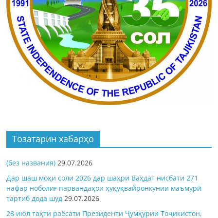
Тозатарин хабарҳо
(без названия)
29.07.2026
Дар шаш моҳи соли 2026 дар шаҳри Ваҳдат нисбати 271
нафар ноболиғ парвандаҳои ҳуқуқвайронкунии маъмурӣ
тартиб дода шуд
29.07.2026
28 июл таҳти раёсати Президенти Ҷумҳурии Тоҷикистон,