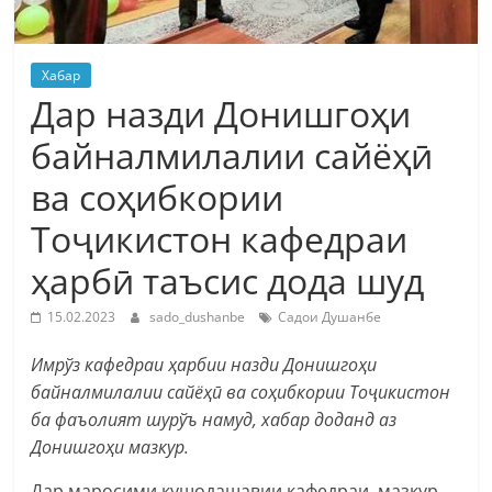
Хабар
Дар назди Донишгоҳи
байналмилалии сайёҳӣ
ва соҳибкории
Тоҷикистон кафедраи
ҳарбӣ таъсис дода шуд
15.02.2023
sado_dushanbe
Садои Душанбе
Имрўз кафедраи ҳарбии назди Донишгоҳи
байналмилалии сайёҳӣ ва соҳибкории Тоҷикистон
ба фаъолият шурўъ намуд, хабар доданд аз
Донишгоҳи мазкур.
Дар маросими кушодашавии кафедраи мазкур