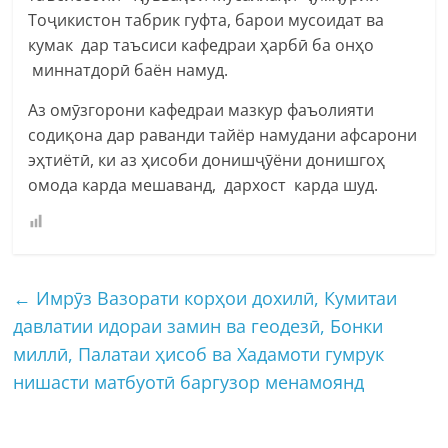
Тоҷикистон табрик гуфта, барои мусоидат ва
кумак дар таъсиси кафедраи ҳарбӣ ба онҳо
миннатдорӣ баён намуд.
Аз омӯзгорони кафедраи мазкур фаъолияти
содиқона дар раванди тайёр намудани афсарони
эҳтиётӣ, ки аз ҳисоби донишҷӯёни донишгоҳ
омода карда мешаванд, дархост карда шуд.
←
Имрӯз Вазорати корҳои дохилӣ, Кумитаи
давлатии идораи замин ва геодезӣ, Бонки
миллӣ, Палатаи ҳисоб ва Хадамоти гумрук
нишасти матбуотӣ баргузор менамоянд