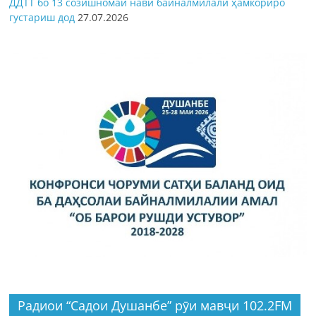
ДДТТ бо 13 созишномаи нави байналмилалӣ ҳамкориро
густариш дод
27.07.2026
Радиои “Садои Душанбе” рӯи мавҷи 102.2FM