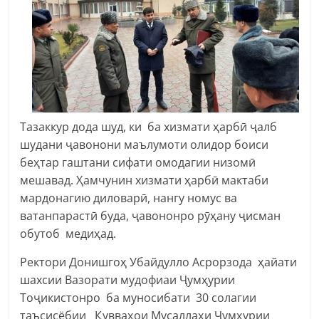
Тазаккур дода шуд, ки ба хизмати ҳарбӣ ҷалб
шудани ҷавонони маълумоти олидор боиси
беҳтар гаштани сифати омодагии низомӣ
мешавад. Ҳамчунин хизмати ҳарбӣ мактаби
мардонагию диловарӣ, нангу номус ва
ватанпарастӣ буда, ҷавононро рӯҳану ҷисман
обутоб медиҳад.
Ректори Донишгоҳ Убайдулло Асрорзода ҳайати
шахсии Вазорати мудофиаи Ҷумҳурии
Тоҷикистонро ба муносибати 30 солагии
таъсисёбии Қувваҳои Мусаллаҳи Ҷумҳурии