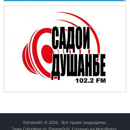
Копирайт © 2026
. Все права защищены.
Тема
ColorMag
от ThemeGrill. Создано на
WordPress
.