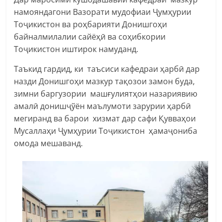
намояндагони Вазорати мудофиаи Ҷумҳурии
Тоҷикистон ва роҳбарияти Донишгоҳи
байналмилалии сайёҳӣ ва соҳибкории
Тоҷикистон иштирок намуданд.
Таъкид гардид, ки таъсиси кафедраи ҳарбӣ дар
назди Донишгоҳи мазкур тақозои замон буда,
зимни баргузории машғулиятҳои назариявию
амалӣ донишҷўён маълумоти зарурии ҳарбӣ
мегиранд ва барои хизмат дар сафи Қувваҳои
Мусаллаҳи Ҷумҳурии Тоҷикистон ҳамаҷониба
омода мешаванд.