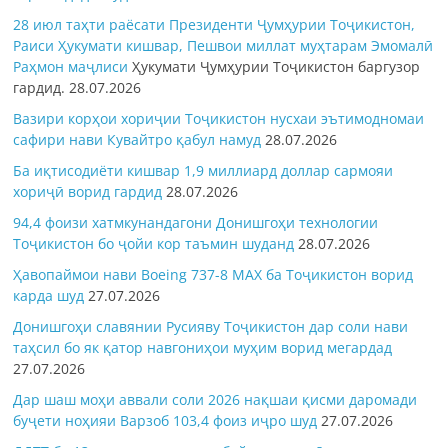
28 июл таҳти раёсати Президенти Ҷумҳурии Тоҷикистон,
Раиси Ҳукумати кишвар, Пешвои миллат муҳтарам Эмомалӣ
Раҳмон
маҷлиси
Ҳукумати Ҷумҳурии Тоҷикистон баргузор
гардид.
28.07.2026
Вазири корҳои хориҷии Тоҷикистон нусхаи эътимодномаи
сафири нави Кувайтро қабул намуд
28.07.2026
Ба иқтисодиёти кишвар 1,9 миллиард доллар сармояи
хориҷӣ ворид гардид
28.07.2026
94,4 фоизи хатмкунандагони Донишгоҳи технологии
Тоҷикистон бо ҷойи кор таъмин шуданд
28.07.2026
Ҳавопаймои нави Boeing 737-8 MAX ба Тоҷикистон ворид
карда шуд
27.07.2026
Донишгоҳи славянии Русияву Тоҷикистон дар соли нави
таҳсил бо як қатор навгониҳои муҳим ворид мегардад
27.07.2026
Дар шаш моҳи аввали соли 2026 нақшаи қисми даромади
буҷети ноҳияи Варзоб 103,4 фоиз иҷро шуд
27.07.2026