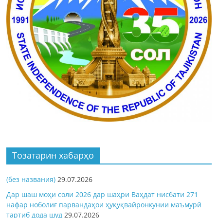
Тозатарин хабарҳо
(без названия)
29.07.2026
Дар шаш моҳи соли 2026 дар шаҳри Ваҳдат нисбати 271
нафар ноболиғ парвандаҳои ҳуқуқвайронкунии маъмурӣ
тартиб дода шуд
29.07.2026