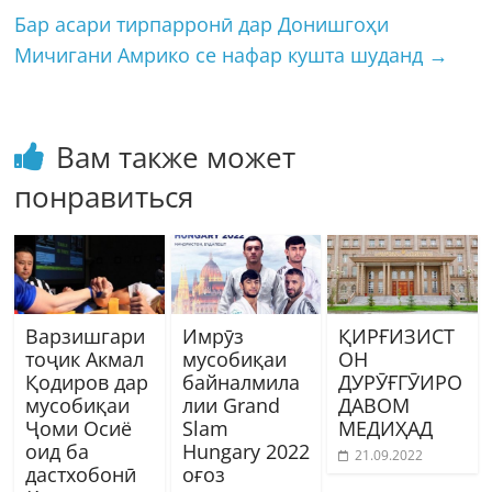
Бар асари тирпарронӣ дар Донишгоҳи
Мичигани Амрико се нафар кушта шуданд
→
Вам также может
понравиться
Варзишгари
Имрӯз
ҚИРҒИЗИСТ
тоҷик Акмал
мусобиқаи
ОН
Қодиров дар
байналмила
ДУРӮҒГӮИРО
мусобиқаи
лии Grand
ДАВОМ
Ҷоми Осиё
Slam
МЕДИҲАД
оид ба
Hungary 2022
21.09.2022
дастхобонӣ
оғоз