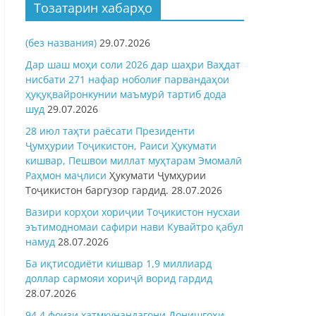
Тозатарин хабарҳо
(без названия)
29.07.2026
Дар шаш моҳи соли 2026 дар шаҳри Ваҳдат
нисбати 271 нафар ноболиғ парвандаҳои
ҳуқуқвайронкунии маъмурӣ тартиб дода
шуд
29.07.2026
28 июл таҳти раёсати Президенти
Ҷумҳурии Тоҷикистон, Раиси Ҳукумати
кишвар, Пешвои миллат муҳтарам Эмомалӣ
Раҳмон
маҷлиси
Ҳукумати Ҷумҳурии
Тоҷикистон баргузор гардид.
28.07.2026
Вазири корҳои хориҷии Тоҷикистон нусхаи
эътимодномаи сафири нави Кувайтро қабул
намуд
28.07.2026
Ба иқтисодиёти кишвар 1,9 миллиард
доллар сармояи хориҷӣ ворид гардид
28.07.2026
94,4 фоизи хатмкунандагони Донишгоҳи