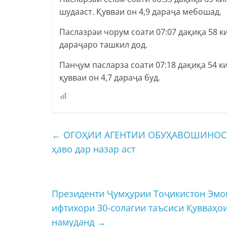
шудааст. Қувваи он 4,9 дараҷа мебошад.
Паслазраи чорум соати 07:07 дақиқа 58 к
дараҷаро ташкил дод.
Панҷум пасларза соати 07:18 дақиқа 54 к
қувваи он 4,7 дараҷа буд.
←
ОГОҲИИ АГЕНТИИ ОБУҲАВОШИНОСӢ. 
ҳаво дар назар аст
Президенти Ҷумҳурии Тоҷикистон Эмо
ифтихори 30-солагии таъсиси Қувваҳо
намуданд
→