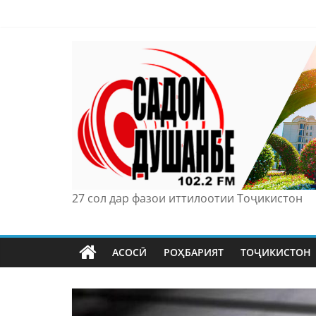
Skip
to
content
27 сол дар фазои иттилоотии Тоҷикистон
АСОСӢ
РОҲБАРИЯТ
ТОҶИКИСТОН