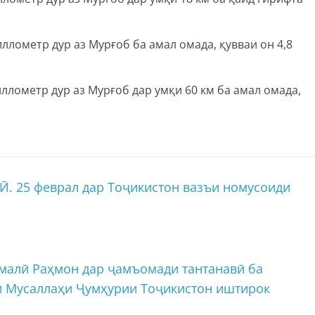
иллометр дур аз Мурғоб ба амал омада, қувваи он 4,8
иллометр дур аз Мурғоб дар умқи 60 км ба амал омада,
25 феврал дар Тоҷикистон вазъи номусоиди
малӣ Раҳмон дар ҷамъомади тантанавӣ ба
и Мусаллаҳи Ҷумҳурии Тоҷикистон иштирок