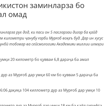
икистон заминларза бо
ал омад
нларза рух дод, ки паси он 5 пасларзаи дигар ба қайд
м километри ҷанубу ғарби Мурғоб воқеъ буд. Дар ин хусус
унбӣ тобовар ва сейсмологияи Академияи миллии илмҳои
 умқи 20 километр бо қувваи 6,8 дараҷа ба амал
 дур аз Мурғоб дар умқи 60 км бо қувваи 5 дараҷа ба
06:06 дақиқа 104 киллометр дур аз Мурғоб дар умқи 10
ллометр дур аз Мурғоб дар умқи 18 км ба қайд гирифта