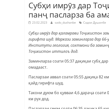
Субҳи имрӯз дар Тоҷ
панҷ пасларза ба ам
23.02.2023
sado_dushanbe
Садои Душанбе
Субҳи имрӯз дар қаламрави Тоҷикистон зами
гирифта шуд. Маркази заминларза дар 66-у
Институти геология, сохтмони ба заминҷ
Тоҷикистон иттилоъ дод.
Заминларза соати 05:37 дақиқаи субҳ дар
омадааст.
Пасларзаи аввал соати 05:55 дақиқа 82 км
қайд гирифта шуд.
Такони дуюм бо қувваи 4,6 дараҷа соати 
км рух дод.
Пасларзаи сеюм соати 06:35 дақиқа 65 ки