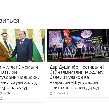
виться
 миллат Эмомалӣ
Дар Душанбе Фестивали II
 Вазири
байналмилалии эҷодиёти
гузории Подшоҳии
бадеии кӯдакон ва
тони Саудӣ Холид
наврасон «Шукуфаҳои
еҳро ба ҳузур
пойтахт» ҷараён дорад
фтанд
24.06.2022
22