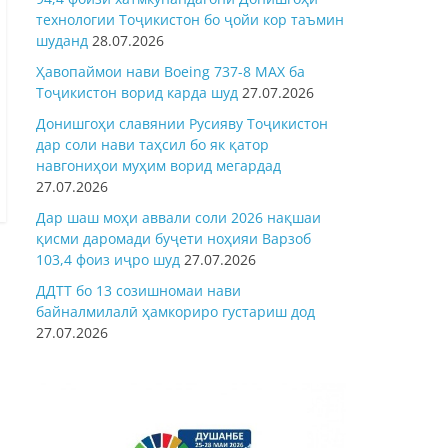
технологии Тоҷикистон бо ҷойи кор таъмин
шуданд
28.07.2026
Ҳавопаймои нави Boeing 737-8 MAX ба
Тоҷикистон ворид карда шуд
27.07.2026
Донишгоҳи славянии Русияву Тоҷикистон
дар соли нави таҳсил бо як қатор
навгониҳои муҳим ворид мегардад
27.07.2026
Дар шаш моҳи аввали соли 2026 нақшаи
қисми даромади буҷети ноҳияи Варзоб
103,4 фоиз иҷро шуд
27.07.2026
ДДТТ бо 13 созишномаи нави
байналмилалӣ ҳамкориро густариш дод
27.07.2026