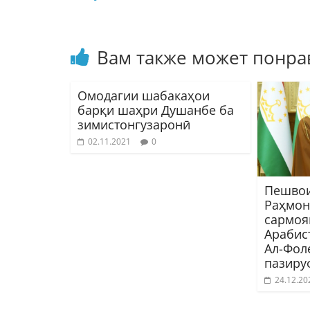
Вам также может понра
Омодагии шабакаҳои
барқи шаҳри Душанбе ба
зимистонгузаронӣ
02.11.2021
0
Пешвои
Раҳмон
сармоя
Арабис
Ал-Фол
пазиру
24.12.20