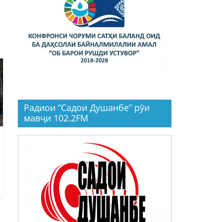
Радиои “Садои Душанбе” рӯи
мавҷи 102.2FM