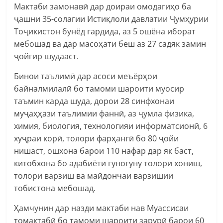
Мактаби замонавӣ дар доираи омодагиҳо ба
ҷашни 35-солагии Истиқлоли давлатии Ҷумҳурии
Тоҷикистон бунёд гардида, аз 5 ошёна иборат
мебошад ва дар масоҳати беш аз 27 садяк замин
ҷойгир шудааст.
Бинои таълимӣ дар асоси меъёрҳои
байналмилалӣ бо тамоми шароити муосир
таъмин карда шуда, дорои 28 синфхонаи
муҷаҳҳази таълимии фаннӣ, аз ҷумла физика,
химия, биология, технологияи информатсионӣ, 6
хуҷраи корӣ, толори фарҳангӣ бо 80 ҷойи
нишаст, ошхона барои 110 нафар дар як баст,
китобхона бо адабиёти гуногуну толори хониш,
толори варзиш ва майдончаи варзишии
тобистона мебошад.
Ҳамчунин дар назди мактаби нав Муассисаи
томактабӣ бо тамоми шароити зарурӣ барои 60