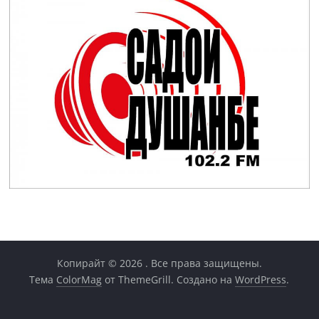
Копирайт © 2026
. Все права защищены.
Тема
ColorMag
от ThemeGrill. Создано на
WordPress
.