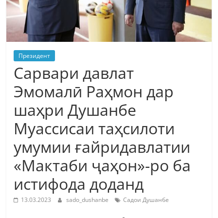
Президент
Сарвари давлат
Эмомалӣ Раҳмон дар
шаҳри Душанбе
Муассисаи таҳсилоти
умумии ғайридавлатии
«Мактаби ҷаҳон»-ро ба
истифода доданд
13.03.2023
sado_dushanbe
Садои Душанбе