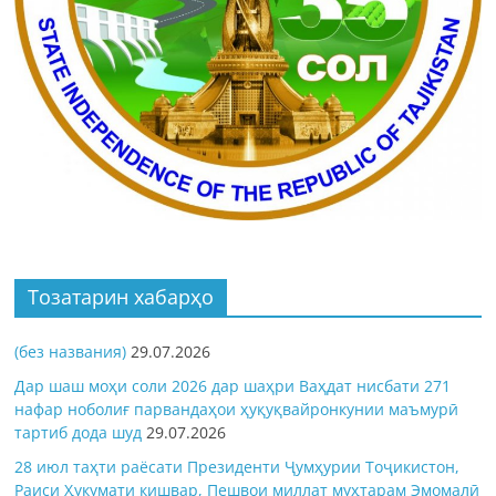
Тозатарин хабарҳо
(без названия)
29.07.2026
Дар шаш моҳи соли 2026 дар шаҳри Ваҳдат нисбати 271
нафар ноболиғ парвандаҳои ҳуқуқвайронкунии маъмурӣ
тартиб дода шуд
29.07.2026
28 июл таҳти раёсати Президенти Ҷумҳурии Тоҷикистон,
Раиси Ҳукумати кишвар, Пешвои миллат муҳтарам Эмомалӣ