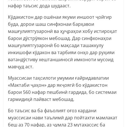
нафар таъсис дода шудааст.
Кӯдакистон дар ошёнаи якуми иншоот ҷойгир
буда, дорои шаш синфхонаи барҳавои
машғулиятгузаронӣ ва ҳуҷраҳои хобу истироҳат
барои дӯстрӯякон мебошад. Дар синфхонаҳои
машғулиятгузаронӣ бо мақсади ташаккулу
инкишофи кӯдакон ва тарбияи онҳо дар руҳияи
ватандӯстиву хештаншиносӣ имконоти мусоид
мавҷуд аст.
Муассисаи таҳсилоти умумии ғайридавлатии
«Мактаби ҷаҳон» дар якҷоягӣ бо кӯдакистон
барои 560 нафар пешбинӣ гардида, бо системаи
гармидиҳӣ пайваст мебошад.
Бо таъсис ва ба фаъолият оғоз кардани
муассисаи нави таълимӣ дар пойтахти мамлакат
беш аз 70 нафар, аз ҷумла 23 мутахассис ба