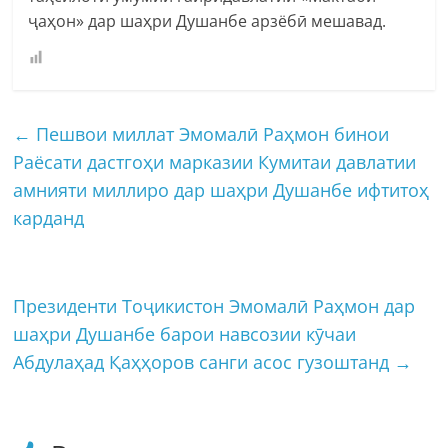
ҷаҳон» дар шаҳри Душанбе арзёбӣ мешавад.
←
Пешвои миллат Эмомалӣ Раҳмон бинои
Раёсати дастгоҳи марказии Кумитаи давлатии
амнияти миллиро дар шаҳри Душанбе ифтитоҳ
карданд
Президенти Тоҷикистон Эмомалӣ Раҳмон дар
шаҳри Душанбе барои навсозии кӯчаи
Абдулаҳад Қаҳҳоров санги асос гузоштанд
→