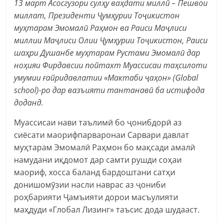
13 март Асосгузори сулҳу ваҳдати миллӣ – Пешвои
миллат, Президенти Ҷумҳурии Тоҷикистон
муҳтарам Эмомалӣ Раҳмон ва Раиси Маҷлиси
миллии Маҷлиси Олии Ҷумҳурии Тоҷикистон, Раиси
шаҳри Душанбе муҳтарам Рустами Эмомалӣ дар
ноҳияи Фирдавсии пойтахт Муассисаи таҳсилоти
умумии ғайридавлатии «Мактаби ҷаҳон» (Global
school)-ро дар вазъияти тантанавӣ ба истифода
доданд.
Муассисаи нави таълимӣ бо ҷонибдорӣ аз
сиёсати маорифпарваронаи Сарвари давлат
муҳтарам Эмомалӣ Раҳмон бо мақсади амалӣ
намудани иқдомот дар самти рушди соҳаи
маориф, хосса баланд бардоштани сатҳи
донишомӯзии насли наврас аз ҷониби
роҳбарияти Ҷамъияти дорои масъулияти
маҳдуди «Глобал Лизинг» таъсис дода шудааст.