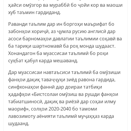
ҳайси омӯзгор ва мураббӣ бо ҷойи кор ва маоши
хуб таъмин гардиданд.
Раванди таълим дар ин боргоҳи маърифат бо
забонҳои хориҷӣ, аз ҷумла русию англисӣ дар
асоси барномаҳои давлатии таълимии соҳавӣ ва
ба тариқи шартномавӣ ба роҳ монда шудааст.
Хонандагон ба муассисаи таълимӣ бо роҳи
суҳбат қабул карда мешаванд.
Дар муассисаи навтаъсиси таълимӣ ба омӯзиши
фанҳои дақиқ таваҷҷуҳи зиёд равона гардида,
синфхонаҳои фаннӣ дар доираи татбиқи
ҳадафҳои «Бистсолаи омӯзиш ва рушди фанҳои
табиатшиносӣ, дақиқ ва риёзӣ дар соҳаи илму
маориф», солҳои 2020-2040 бо тамоми
лавозимоту аёнияти таълимӣ муҷаҳҳаз карда
шудаанд.