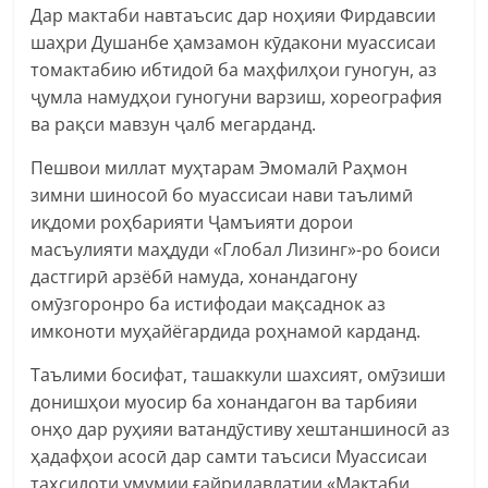
Дар мактаби навтаъсис дар ноҳияи Фирдавсии
шаҳри Душанбе ҳамзамон кӯдакони муассисаи
томактабию ибтидоӣ ба маҳфилҳои гуногун, аз
ҷумла намудҳои гуногуни варзиш, хореография
ва рақси мавзун ҷалб мегарданд.
Пешвои миллат муҳтарам Эмомалӣ Раҳмон
зимни шиносоӣ бо муассисаи нави таълимӣ
иқдоми роҳбарияти Ҷамъияти дорои
масъулияти маҳдуди «Глобал Лизинг»-ро боиси
дастгирӣ арзёбӣ намуда, хонандагону
омӯзгоронро ба истифодаи мақсаднок аз
имконоти муҳайёгардида роҳнамоӣ карданд.
Таълими босифат, ташаккули шахсият, омӯзиши
донишҳои муосир ба хонандагон ва тарбияи
онҳо дар руҳияи ватандӯстиву хештаншиносӣ аз
ҳадафҳои асосӣ дар самти таъсиси Муассисаи
таҳсилоти умумии ғайридавлатии «Мактаби