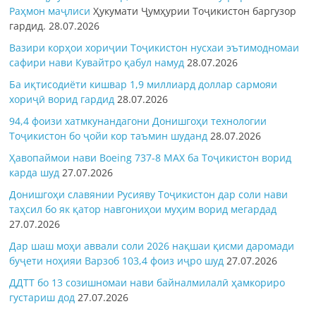
Раҳмон
маҷлиси
Ҳукумати Ҷумҳурии Тоҷикистон баргузор
гардид.
28.07.2026
Вазири корҳои хориҷии Тоҷикистон нусхаи эътимодномаи
сафири нави Кувайтро қабул намуд
28.07.2026
Ба иқтисодиёти кишвар 1,9 миллиард доллар сармояи
хориҷӣ ворид гардид
28.07.2026
94,4 фоизи хатмкунандагони Донишгоҳи технологии
Тоҷикистон бо ҷойи кор таъмин шуданд
28.07.2026
Ҳавопаймои нави Boeing 737-8 MAX ба Тоҷикистон ворид
карда шуд
27.07.2026
Донишгоҳи славянии Русияву Тоҷикистон дар соли нави
таҳсил бо як қатор навгониҳои муҳим ворид мегардад
27.07.2026
Дар шаш моҳи аввали соли 2026 нақшаи қисми даромади
буҷети ноҳияи Варзоб 103,4 фоиз иҷро шуд
27.07.2026
ДДТТ бо 13 созишномаи нави байналмилалӣ ҳамкориро
густариш дод
27.07.2026